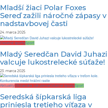
Mladší žiaci Polar Foxes
Sereď zažili náročné zápasy v
nadstavbovej časti
24. marca 2025
Ostatné športy
Šport
Mladý Seredčan David Juhazi
valcuje lukostrelecké súťaže!
23. marca 2025
Aktuality
Občianske združenia
Ostatné športy
Šport
Seredská šípkarská liga
priniesla tretieho víťaza v