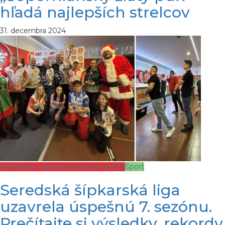
hľadá najlepších strelcov
31. decembra 2024
Občianske združenia
Ostatné športy
Šport
Seredská šípkarská liga
uzavrela úspešnú 7. sezónu.
Prečítajte si výsledky, rekordy