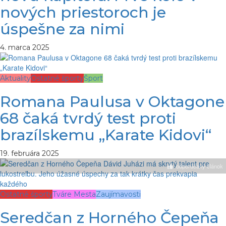
nových priestoroch je
úspešne za nimi
4. marca 2025
Aktuality
Ostatné športy
Šport
Romana Paulusa v Oktagone
68 čaká tvrdý test proti
brazílskemu „Karate Kidovi“
19. februára 2025
odporúčaný článok
Ostatné športy
Tváre Mesta
Zaujímavosti
Seredčan z Horného Čepeňa