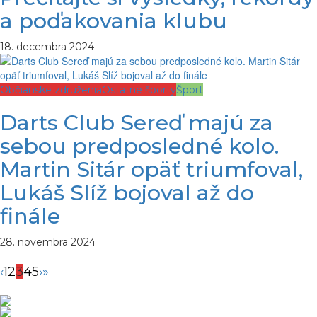
a poďakovania klubu
18. decembra 2024
Občianske združenia
Ostatné športy
Šport
Darts Club Sereď majú za
sebou predposledné kolo.
Martin Sitár opäť triumfoval,
Lukáš Slíž bojoval až do
finále
28. novembra 2024
‹
1
2
3
4
5
›
»