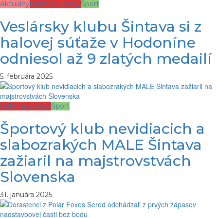
Aktuality
Ostatné športy
Šport
Veslársky klubu Šintava si z
halovej súťaže v Hodoníne
odniesol až 9 zlatých medailí
5. februára 2025
Ostatné športy
Šport
Športový klub nevidiacich a
slabozrakých MALE Šintava
zažiaril na majstrovstvách
Slovenska
31. januára 2025