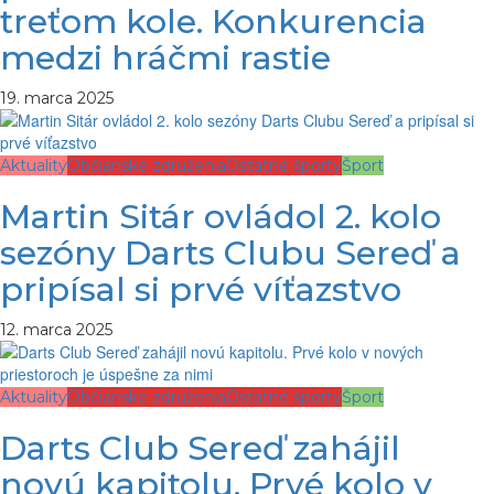
treťom kole. Konkurencia
medzi hráčmi rastie
19. marca 2025
Aktuality
Občianske združenia
Ostatné športy
Šport
Martin Sitár ovládol 2. kolo
sezóny Darts Clubu Sereď a
pripísal si prvé víťazstvo
12. marca 2025
Aktuality
Občianske združenia
Ostatné športy
Šport
Darts Club Sereď zahájil
novú kapitolu. Prvé kolo v