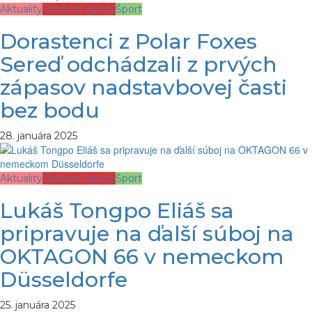
Aktuality
Ostatné športy
Šport
Dorastenci z Polar Foxes
Sereď odchádzali z prvých
zápasov nadstavbovej časti
bez bodu
28. januára 2025
Aktuality
Ostatné športy
Šport
Lukáš Tongpo Eliáš sa
pripravuje na ďalší súboj na
OKTAGON 66 v nemeckom
Düsseldorfe
25. januára 2025