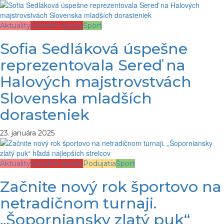
Aktuality
Ostatné športy
Šport
Sofia Sedláková úspešne
reprezentovala Sereď na
Halových majstrovstvách
Slovenska mladších
dorasteniek
23. januára 2025
Aktuality
Ostatné športy
Podujatia
Šport
Začnite nový rok športovo na
netradičnom turnaji.
„Šoporniansky zlatý puk“