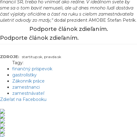
financií SR, treba ho vnímať ako reálne. V ideálnom svete by
sme sa o tom baviť nemuseli, ale už dnes mnoho ľudí dostáva
časť výplaty oficiálne a časť na ruku s cieľom zamestnávateľa
ušetriť odvody zo mzdy,“
dodal prezident AMOBE Štefan Petrík.
Podporte článok zdieľaním.
Podporte článok zdieľaním.
ZDROJE:
startitup.sk, pravda.sk
Tagy:
finančný príspevok
gastrolístky
Zákonník práce
zamestnanci
zamestnávateľ
Zdieľať na Facebooku