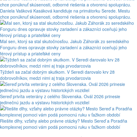
Daniela Vašková Kasáková kandiduje na primátorku Serede. Mestu
chce ponúknuť skúsenosti, odborné riešenia a otvorenú spoluprácu.
Mal sen, ktorý sa stal skutočnosťou. Jakub Záhorák zo seredského
Fonguru dnes opravuje stovky zariadení a zákazníci oceňujú jeho
férový prístup a priateľské ceny
Týždeň sa začal dobrým skutkom. V Seredi darovalo krv 28
dobrovoľníkov, medzi nimi aj traja prvodarcovia
Sereď privíta veterány z celého Slovenska. Ovál 2026 prinesie
jedinečnú jazdu a výstavu historických vozidiel
Riešite dlhy, vzťahy alebo právne otázky? Mesto Sereď a Poradňa
komplexnej pomoci vám podá pomocnú ruku v ťažkom období