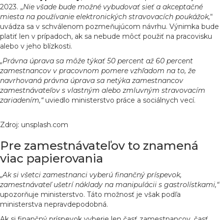
2023. „
Nie všade bude možné vybudovať sieť a akceptačné
miesta na používanie elektronických stravovacích poukážok,
“
uvádza sa v schválenom pozmeňujúcom návrhu. Výnimka bude
platiť len v prípadoch, ak sa nebude môcť použiť na pracovisku
alebo v jeho blízkosti.
„Právna úprava sa môže týkať 50 percent až 60 percent
zamestnancov v pracovnom pomere vzhľadom na to, že
navrhovaná právna úprava sa netýka zamestnancov
zamestnávateľov s vlastným alebo zmluvným stravovacím
zariadením,“
uviedlo ministerstvo práce a sociálnych vecí.
Zdroj: unsplash.com
Pre zamestnávateľov to znamená
viac papierovania
„Ak si všetci zamestnanci vyberú finančný príspevok,
zamestnávateľ ušetrí náklady na manipulácii s gastrolístkami,“
upozorňuje ministerstvo. Táto možnosť je však podľa
ministerstva nepravdepodobná.
Ak si finančný príspevok vyberie len časť zamestnancov, časť