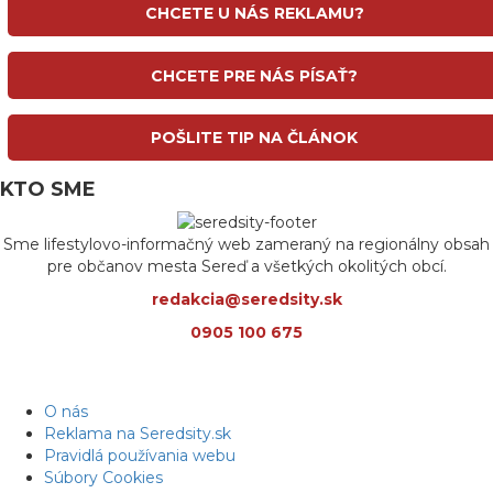
CHCETE U NÁS REKLAMU?
CHCETE PRE NÁS PÍSAŤ?
POŠLITE TIP NA ČLÁNOK
KTO SME
Sme lifestylovo-informačný web zameraný na regionálny obsah
pre občanov mesta Sereď a všetkých okolitých obcí.
redakcia@seredsity.sk
0905 100 675
O nás
Reklama na Seredsity.sk
Pravidlá používania webu
Súbory Cookies