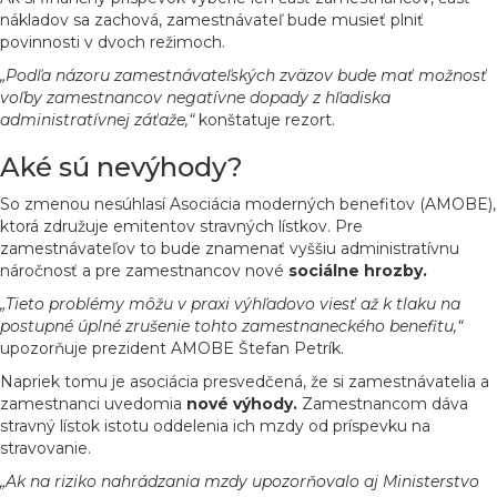
nákladov sa zachová, zamestnávateľ bude musieť plniť
povinnosti v dvoch režimoch.
„Podľa názoru zamestnávateľských zväzov bude mať možnosť
voľby zamestnancov negatívne dopady z hľadiska
administratívnej záťaže,“
konštatuje rezort.
Aké sú nevýhody?
So zmenou nesúhlasí Asociácia moderných benefitov (AMOBE),
ktorá združuje emitentov stravných lístkov. Pre
zamestnávateľov to bude znamenať vyššiu administratívnu
náročnosť a pre zamestnancov nové
sociálne hrozby.
„Tieto problémy môžu v praxi výhľadovo viesť až k tlaku na
postupné úplné zrušenie tohto zamestnaneckého benefitu,“
upozorňuje prezident AMOBE Štefan Petrík.
Napriek tomu je asociácia presvedčená, že si zamestnávatelia a
zamestnanci uvedomia
nové výhody.
Zamestnancom dáva
stravný lístok istotu oddelenia ich mzdy od príspevku na
stravovanie.
„Ak na riziko nahrádzania mzdy upozorňovalo aj Ministerstvo