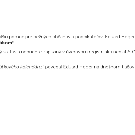
i ďalšiu pomoc pre bežných občanov a podnikateľov. Eduard Hege
vákom“
.
 status a nebudete zapísaný v úverovom registri ako neplatič. O
látkového kalendára,“
povedal Eduard Heger na dnešnom tlačovo