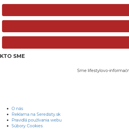
KTO SME
Sme lifestylovo-informač
O nás
Reklama na Seredsity.sk
Pravidlá používania webu
Súbory Cookies