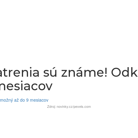
renia sú známe! Odkl
mesiacov
Zdroj: novinky.cz/pexels.com