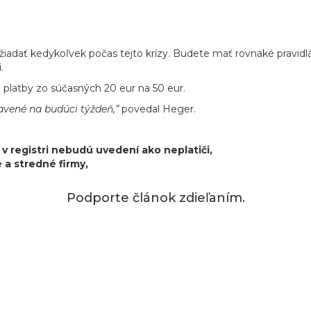
žiadať kedykoľvek počas tejto krízy. Budete mať rovnaké pravidl
.
é platby zo súčasných 20 eur na 50 eur.
tavené na budúci týždeň,”
povedal Heger.
v registri nebudú uvedení ako neplatiči,
a stredné firmy,
Podporte článok zdieľaním.