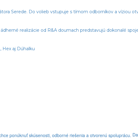
imátora Serede. Do volieb vstupuje s tímom odborníkov a víziou o
dherné realizácie od R&A doumach predstavujú dokonalé spojeni
, Hex aj Dúhalku
Da