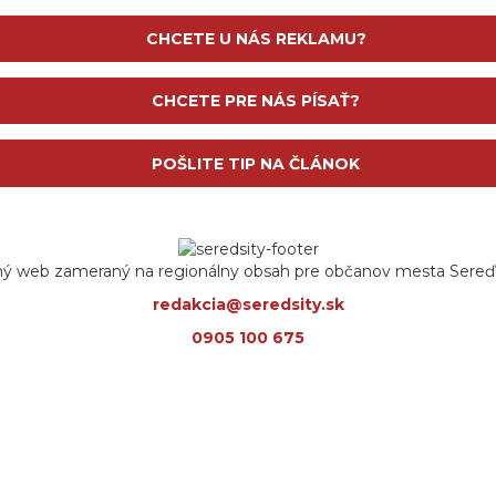
CHCETE U NÁS REKLAMU?
CHCETE PRE NÁS PÍSAŤ?
POŠLITE TIP NA ČLÁNOK
ný web zameraný na regionálny obsah pre občanov mesta Sereď a
redakcia@seredsity.sk
0905 100 675