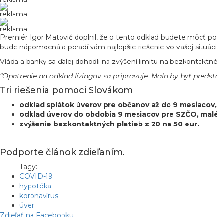
reklama
reklama
Premiér Igor Matovič doplnil, že o tento odklad budete môcť po
bude nápomocná a poradí vám najlepšie riešenie vo vašej situácii
Vláda a banky sa ďalej dohodli na zvýšení limitu na bezkontaktn
“Opatrenie na odklad lízingov sa pripravuje. Malo by byť preds
Tri riešenia pomoci Slovákom
odklad splátok úverov pre občanov až do 9 mesiacov, 
odklad úverov do obdobia 9 mesiacov pre SZČO, malé 
zvýšenie bezkontaktných platieb z 20 na 50 eur.
Podporte článok zdieľaním.
Tagy:
COVID-19
hypotéka
koronavírus
úver
Zdieľať na Facebooku