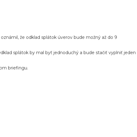
r oznámil, že odklad splátok úverov bude možný až do 9
dklad splátok by mal byť jednoduchý a bude stačiť vyplniť jeden
m briefingu.