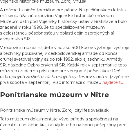
Vojenské historické múzeum. Zdroj: vhu.sk
A máme tu niečo špeciálne pre pánov. Na piešťanskom letisku
má svoju úžasnú expozíciu Vojenské historické múzeum.
Múzeum patrí pod Vojenský historický ústav v Bratislave a bolo
zriadené v roku 1998. Je to špecializované múzeum
s celoštátnou pôsobnosťou v oblasti dejín ozbrojených síl
a vojenstva SR.
V expozícii múzea nájdete viac ako 400 kusov výzbroje, výstroje
a techniky používanej v československej armáde od konca
druhej svetovej vojny až po rok 1992, ako aj techniku Armády
SR, následne Ozbrojených síl SR. Každý rok v septembri je toto
múzeum zadarmo prístupné pre verejnosť počas akcie D
eň
ozbrojených zložiek a záchranných systémov s deťmi
(zvyčajne
prvá sobota v septembri). Viac informácií o múzeu
nájdete tu
.
Ponitrianske múzeum v Nitre
Ponitrianske múzeum v Nitre. Zdroj: citylifeslovakia.sk
Toto múzeum dokumentuje vývoj prírody a spoločnosti na
území nitrianskeho kraja a nájdete ho na konci pešej zóny pred