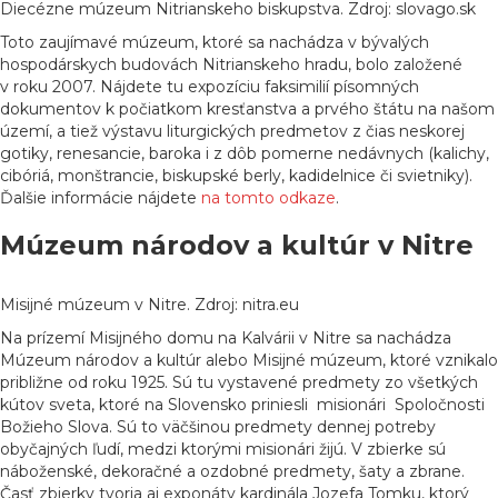
Diecézne múzeum Nitrianskeho biskupstva. Zdroj: slovago.sk
Toto zaujímavé múzeum, ktoré sa nachádza v bývalých
hospodárskych budovách Nitrianskeho hradu, bolo založené
v roku 2007. Nájdete tu expozíciu faksimilií písomných
dokumentov k počiatkom kresťanstva a prvého štátu na našom
území, a tiež výstavu liturgických predmetov z čias neskorej
gotiky, renesancie, baroka i z dôb pomerne nedávnych (kalichy,
cibóriá, monštrancie, biskupské berly, kadidelnice či svietniky).
Ďalšie informácie nájdete
na tomto odkaze
.
Múzeum národov a kultúr v Nitre
Misijné múzeum v Nitre. Zdroj: nitra.eu
Na prízemí Misijného domu na Kalvárii v Nitre sa nachádza
Múzeum národov a kultúr alebo Misijné múzeum, ktoré vznikalo
približne od roku 1925. Sú tu vystavené predmety zo všetkých
kútov sveta, ktoré na Slovensko priniesli misionári Spoločnosti
Božieho Slova. Sú to väčšinou predmety dennej potreby
obyčajných ľudí, medzi ktorými misionári žijú. V zbierke sú
náboženské, dekoračné a ozdobné predmety, šaty a zbrane.
Časť zbierky tvoria aj exponáty kardinála Jozefa Tomku, ktorý