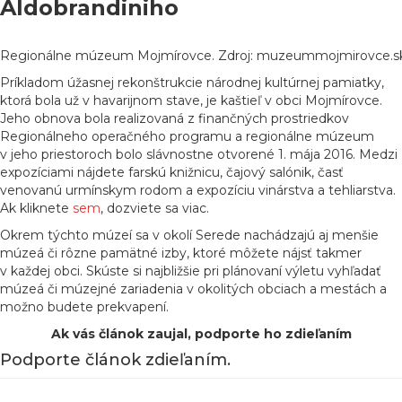
Aldobrandiniho
Regionálne múzeum Mojmírovce. Zdroj: muzeummojmirovce.s
Príkladom úžasnej rekonštrukcie národnej kultúrnej pamiatky,
ktorá bola už v havarijnom stave, je kaštieľ v obci Mojmírovce.
Jeho obnova bola realizovaná z finančných prostriedkov
Regionálneho operačného programu a regionálne múzeum
v jeho priestoroch bolo slávnostne otvorené 1. mája 2016. Medzi
expozíciami nájdete farskú knižnicu, čajový salónik, časť
venovanú urmínskym rodom a expozíciu vinárstva a tehliarstva.
Ak kliknete
sem
, dozviete sa viac.
Okrem týchto múzeí sa v okolí Serede nachádzajú aj menšie
múzeá či rôzne pamätné izby, ktoré môžete nájsť takmer
v každej obci. Skúste si najbližšie pri plánovaní výletu vyhľadať
múzeá či múzejné zariadenia v okolitých obciach a mestách a
možno budete prekvapení.
Ak vás článok zaujal, podporte ho zdieľaním
Podporte článok zdieľaním.