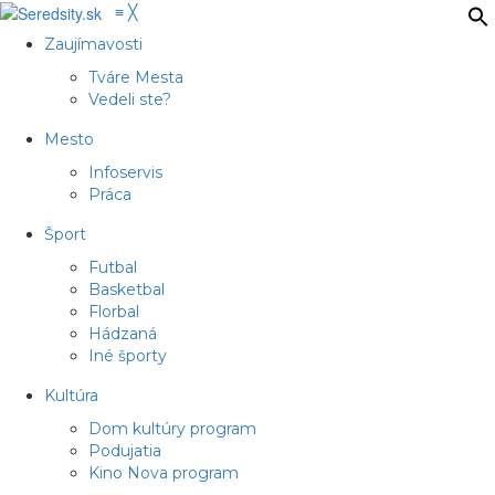
≡
╳
Zaujímavosti
Tváre Mesta
Vedeli ste?
Mesto
Infoservis
Práca
Šport
Futbal
Basketbal
Florbal
Hádzaná
Iné športy
Kultúra
Dom kultúry program
Podujatia
Kino Nova program