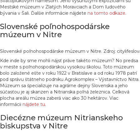
Svätoplukovým námestím. Jeho vysunutými expozíciami sú
Mestské múzeum v Zlatých Moravciach a Dom ľudového
bývania v Šali. Ďalšie informácie nájdete
na tomto odkaze
.
Slovenské poľnohospodárske
múzeum v Nitre
Slovenské poľnohospodárske múzeum v Nitre. Zdroj: citylifeslov
Kde inde by sme mohli nájsť práve takéto múzeum? No predsa
v meste s poľnohospodárskou vysokou školou. Toto múzeum
bolo založené ešte v roku 1922 v Bratislave a od roku 1978 patrí
pod správu štátneho podniku Agrokomplex – Výstavníctvo Nitra.
Múzeum sa špecializuje na agrárne dejiny Slovenska a jeho
súčasťou je aj skanzen a Nitrianska poľná železnica. Celková
plocha areálu múzea zaberá viac ako 30 hektárov. Viac
informácii
nájdete tu
.
Diecézne múzeum Nitrianskeho
biskupstva v Nitre