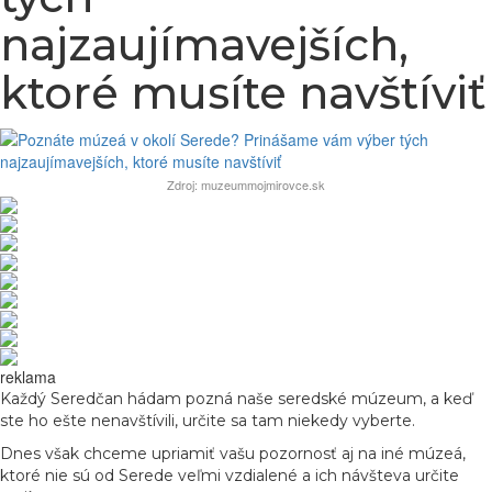
najzaujímavejších,
ktoré musíte navštíviť
Zdroj: muzeummojmirovce.sk
reklama
Každý Seredčan hádam pozná naše seredské múzeum, a keď
ste ho ešte nenavštívili, určite sa tam niekedy vyberte.
Dnes však chceme upriamiť vašu pozornosť aj na iné múzeá,
ktoré nie sú od Serede veľmi vzdialené a ich návšteva určite