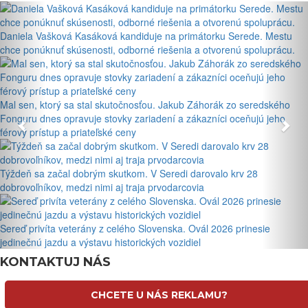
Daniela Vašková Kasáková kandiduje na primátorku Serede. Mestu
chce ponúknuť skúsenosti, odborné riešenia a otvorenú spoluprácu.
Mal sen, ktorý sa stal skutočnosťou. Jakub Záhorák zo seredského
Fonguru dnes opravuje stovky zariadení a zákazníci oceňujú jeho
férový prístup a priateľské ceny
Týždeň sa začal dobrým skutkom. V Seredi darovalo krv 28
dobrovoľníkov, medzi nimi aj traja prvodarcovia
Sereď privíta veterány z celého Slovenska. Ovál 2026 prinesie
jedinečnú jazdu a výstavu historických vozidiel
KONTAKTUJ NÁS
CHCETE U NÁS REKLAMU?