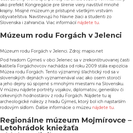
ako prefekt Kongregácie pre šírenie viery navštívil mnohé
krajiny. Misijné múzeum je prístupné všetkým vrstvám
obyvateľstva. Navštevujú ho hlavne žiaci a študenti zo
Slovenska i zahraničia. Viac informácií
nájdete tu
.
Múzeum rodu Forgách v Jelenci
Múzeum rodu Forgách v Jelenci. Zdroj: mapio.net
Pod hradom Gýmeš v obci Jelenec sa v zrekonštruovanej časti
kaštieľa Forgáchovcov nachádza od roku 2009 stála expozícia
Múzea rodu Forgách. Tento významný šľachtický rod sa v
slovenských dejinách vyznamenával viac ako osem storočí
a jeho dejiny sú spojené s mnohými miestami na Slovensku.
V múzeu nájdete portréty vojakov, diplomatov, generálov či
cirkevných hodnostárov z rodu Forgách. Nájdete tu aj
archeologické nálezy z hradu Gýmeš, ktorý bol ich najstarším
rodovým sídlom. Ďalšie informácie o múzeu
nájdete tu
.
Regionálne múzeum Mojmírovce –
Letohrádok kniežaťa