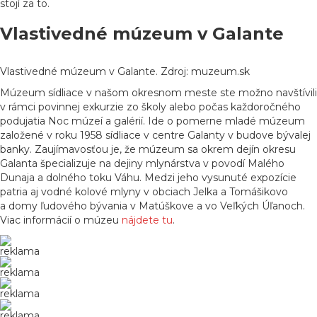
stojí za to.
Vlastivedné múzeum v Galante
Vlastivedné múzeum v Galante. Zdroj: muzeum.sk
Múzeum sídliace v našom okresnom meste ste možno navštívili
v rámci povinnej exkurzie zo školy alebo počas každoročného
podujatia Noc múzeí a galérií. Ide o pomerne mladé múzeum
založené v roku 1958 sídliace v centre Galanty v budove bývalej
banky. Zaujímavosťou je, že múzeum sa okrem dejín okresu
Galanta špecializuje na dejiny mlynárstva v povodí Malého
Dunaja a dolného toku Váhu. Medzi jeho vysunuté expozície
patria aj vodné kolové mlyny v obciach Jelka a Tomášikovo
a domy ľudového bývania v Matúškove a vo Veľkých Úľanoch.
Viac informácií o múzeu
nájdete tu
.
reklama
reklama
reklama
reklama