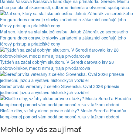
Daniela Vašková Kasáková kandiduje na primátorku Serede. Mestu
chce ponúknuť skúsenosti, odborné riešenia a otvorenú spoluprácu.
Mal sen, ktorý sa stal skutočnosťou. Jakub Záhorák zo seredského
Fonguru dnes opravuje stovky zariadení a zákazníci oceňujú jeho
férový prístup a priateľské ceny
Týždeň sa začal dobrým skutkom. V Seredi darovalo krv 28
dobrovoľníkov, medzi nimi aj traja prvodarcovia
Sereď privíta veterány z celého Slovenska. Ovál 2026 prinesie
jedinečnú jazdu a výstavu historických vozidiel
Riešite dlhy, vzťahy alebo právne otázky? Mesto Sereď a Poradňa
komplexnej pomoci vám podá pomocnú ruku v ťažkom období
Mohlo by vás zaujímať