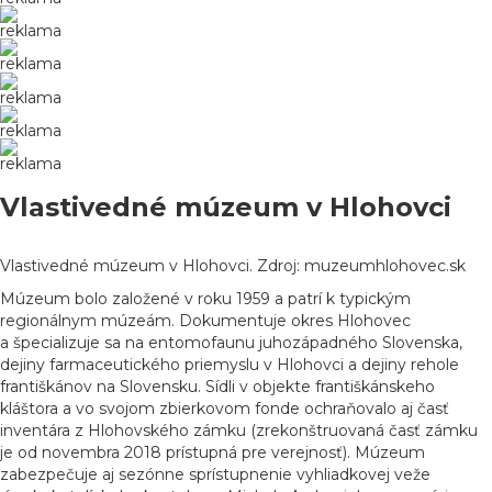
reklama
reklama
reklama
reklama
reklama
Vlastivedné múzeum v Hlohovci
Vlastivedné múzeum v Hlohovci. Zdroj: muzeumhlohovec.sk
Múzeum bolo založené v roku 1959 a patrí k typickým
regionálnym múzeám. Dokumentuje okres Hlohovec
a špecializuje sa na entomofaunu juhozápadného Slovenska,
dejiny farmaceutického priemyslu v Hlohovci a dejiny rehole
františkánov na Slovensku. Sídli v objekte františkánskeho
kláštora a vo svojom zbierkovom fonde ochraňovalo aj časť
inventára z Hlohovského zámku (zrekonštruovaná časť zámku
je od novembra 2018 prístupná pre verejnosť). Múzeum
zabezpečuje aj sezónne sprístupnenie vyhliadkovej veže