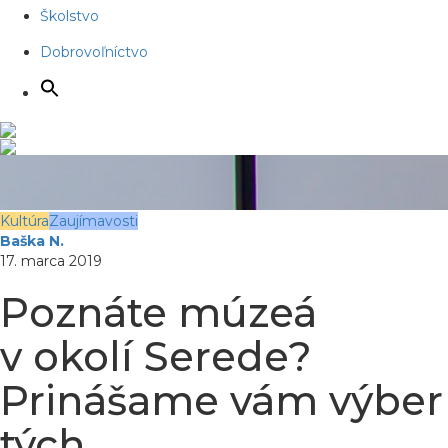
Školstvo
Dobrovoľníctvo
Kultúra
Zaujímavosti
Baška N.
17. marca 2019
Poznáte múzeá
v okolí Serede?
Prinášame vám výber
tých