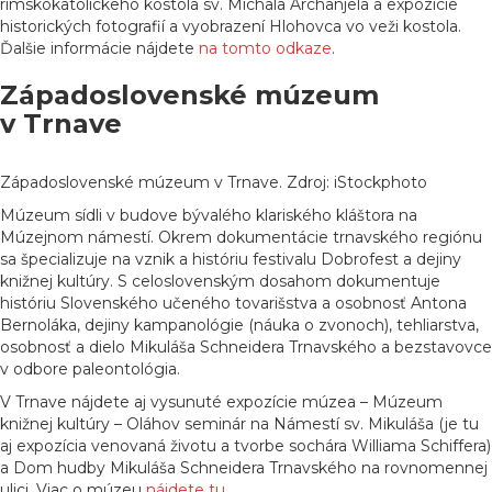
rímskokatolíckeho kostola sv. Michala Archanjela a expozície
historických fotografií a vyobrazení Hlohovca vo veži kostola.
Ďalšie informácie nájdete
na tomto odkaze
.
Západoslovenské múzeum
v Trnave
Západoslovenské múzeum v Trnave. Zdroj: iStockphoto
Múzeum sídli v budove bývalého klariského kláštora na
Múzejnom námestí. Okrem dokumentácie trnavského regiónu
sa špecializuje na vznik a históriu festivalu Dobrofest a dejiny
knižnej kultúry. S celoslovenským dosahom dokumentuje
históriu Slovenského učeného tovarišstva a osobnosť Antona
Bernoláka, dejiny kampanológie (náuka o zvonoch), tehliarstva,
osobnosť a dielo Mikuláša Schneidera Trnavského a bezstavovce
v odbore paleontológia.
V Trnave nájdete aj vysunuté expozície múzea – Múzeum
knižnej kultúry – Oláhov seminár na Námestí sv. Mikuláša (je tu
aj expozícia venovaná životu a tvorbe sochára Williama Schiffera)
a Dom hudby Mikuláša Schneidera Trnavského na rovnomennej
ulici. Viac o múzeu
nájdete tu
.