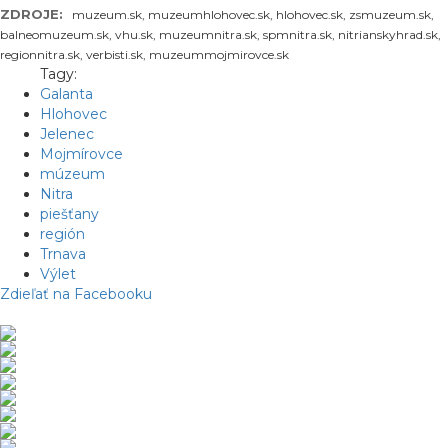
ZDROJE:
muzeum.sk, muzeumhlohovec.sk, hlohovec.sk, zsmuzeum.sk,
balneomuzeum.sk, vhu.sk, muzeumnitra.sk, spmnitra.sk, nitrianskyhrad.sk,
regionnitra.sk, verbisti.sk, muzeummojmirovce.sk
Tagy:
Galanta
Hlohovec
Jelenec
Mojmírovce
múzeum
Nitra
piešťany
región
Trnava
Výlet
Zdieľať na Facebooku