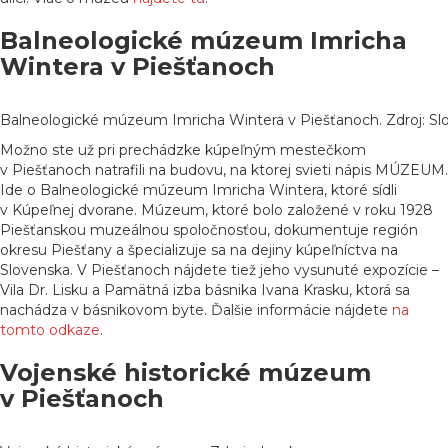
Balneologické múzeum Imricha
Wintera v Piešťanoch
Balneologické múzeum Imricha Wintera v Piešťanoch. Zdroj: Slov
Možno ste už pri prechádzke kúpeľným mestečkom
v Piešťanoch natrafili na budovu, na ktorej svieti nápis MÚZEUM.
Ide o Balneologické múzeum Imricha Wintera, ktoré sídli
v Kúpeľnej dvorane. Múzeum, ktoré bolo založené v roku 1928
Piešťanskou muzeálnou spoločnosťou, dokumentuje región
okresu Piešťany a špecializuje sa na dejiny kúpeľníctva na
Slovenska. V Piešťanoch nájdete tiež jeho vysunuté expozície –
Vila Dr. Lisku a Pamätná izba básnika Ivana Krasku, ktorá sa
nachádza v básnikovom byte. Ďalšie informácie nájdete
na
tomto odkaze
.
Vojenské historické múzeum
v Piešťanoch