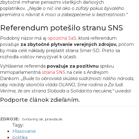
zbytočné mrhanie peniazmi všetkých daňových
poplatníkov. „
Nejde o nič iné ako o zúfalý pokus bývalého
premiéra o návrat k moci a zabezpečenie si beztrestnosti.“
Referendum potešilo stranu SNS
Podobný názor má aj
opozičná SaS,
ktorá referendum
považuje
za zbytočné plytvanie verejných zdrojov,
pričom
by mala celé náklady preplatiť strana Smer-SD. Preto sa
rozhodla voličov nevyzývať k účasti.
Vyhlásenie referenda
považuje za pozitívnu
správu
mimoparlamentná
strana SNS
na čele s Andrejom
Dankom.
„Bude to obrovská skúška súdržnosti nášho národa,
aby navždy skončila vláda OĽANO, Sme rodina a Za ľudí.
Veríme, že ani strana Sloboda a Solidarita necukne,“
uviedol.
Podporte článok zdieľaním.
ZDROJE:
tvnoviny.sk, pravda.sk
Tagy:
Hlasovanie
politika