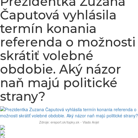
Prezidentka Zuzana
Čaputová vyhlásila
termín konania
referenda o možnosti
skrátiť volebné
obdobie. Aký názor
naň majú politické
strany?
Zdroje: ereport.sk/topky.sk - Vlado Anjel