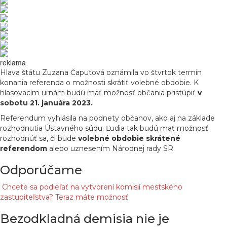
reklama
Hlava štátu Zuzana Čaputová oznámila vo štvrtok termín
konania referenda o možnosti skrátiť volebné obdobie. K
hlasovacím urnám budú mať možnosť občania pristúpiť
v
sobotu 21. januára 2023.
Referendum vyhlásila na podnety občanov, ako aj na základe
rozhodnutia Ústavného súdu. Ľudia tak budú mať možnosť
rozhodnúť sa, či bude
volebné obdobie skrátené
referendom
alebo uznesením Národnej rady SR.
Odporúčame
Chcete sa podieľať na vytvorení komisií mestského
zastupiteľstva? Teraz máte možnosť
Bezodkladná demisia nie je