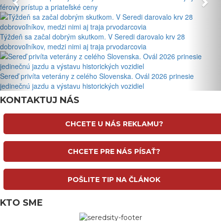
férový prístup a priateľské ceny
Týždeň sa začal dobrým skutkom. V Seredi darovalo krv 28
dobrovoľníkov, medzi nimi aj traja prvodarcovia
Sereď privíta veterány z celého Slovenska. Ovál 2026 prinesie
jedinečnú jazdu a výstavu historických vozidiel
KONTAKTUJ NÁS
CHCETE U NÁS REKLAMU?
CHCETE PRE NÁS PÍSAŤ?
POŠLITE TIP NA ČLÁNOK
KTO SME