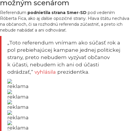
možným scenárom
Referendum
podnietila strana Smer-SD
pod vedením
Róberta Fica, ako aj ďalšie opozičné strany. Hlava štátu necháva
na občanoch, či sa rozhodnú referenda zúčastniť, a preto ich
nebude nabádať a ani odhovárať.
„Toto referendum vnímam ako súčasť rok a
pol prebiehajúcej kampane jednej politickej
strany, preto nebudem vyzývať občanov
k účasti, nebudem ich ani od účasti
odrádzať,“
vyhlásila
prezidentka.
reklama
reklama
reklama
reklama
reklama