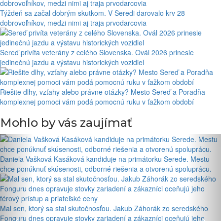
Týždeň sa začal dobrým skutkom. V Seredi darovalo krv 28
dobrovoľníkov, medzi nimi aj traja prvodarcovia
Sereď privíta veterány z celého Slovenska. Ovál 2026 prinesie
jedinečnú jazdu a výstavu historických vozidiel
Riešite dlhy, vzťahy alebo právne otázky? Mesto Sereď a Poradňa
komplexnej pomoci vám podá pomocnú ruku v ťažkom období
Mohlo by vás zaujímať
Daniela Vašková Kasáková kandiduje na primátorku Serede. Mestu
chce ponúknuť skúsenosti, odborné riešenia a otvorenú spoluprácu.
Mal sen, ktorý sa stal skutočnosťou. Jakub Záhorák zo seredského
Fonguru dnes opravuje stovky zariadení a zákazníci oceňujú jeho