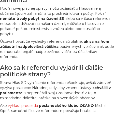
Podľa novej právnej úpravy môžu požiadať o hlasovanie aj
občania žijúci v zahraničí, a to prostredníctvom pošty. Pokiaľ
nemáte trvalý pobyt na území SR
alebo sa v čase referenda
nebudete zdržiavať na našom území, môžete o hlasovanie
požiadať poštou ministerstvo vnútra alebo obec trvalého
pobytu.
Ústava hovorí, že výsledky referenda sú platné,
ak sa na ňom
zúčastní nadpolovičná väčšina
oprávnených voličov a ak bude
rozhodnutie prijaté nadpolovičnou väčšinou účastníkov
referenda.
Ako sa k referendu vyjadrili ďalšie
politické strany?
Strana Hlas-SD vyhlásenie referenda rešpektuje, avšak zároveň
vyzýva poslancov Národnej rady, aby zmenu ústavy
schválili v
parlamente
a neprenášali svoju zodpovednosť v tejto
mimoriadne dôležitej otázke na slovenských občanov.
Ako
vyhlásil predseda
poslaneckého klubu OĽANO
Michal
Šipoš, samotné Ficove referendum považuje hnutie sa