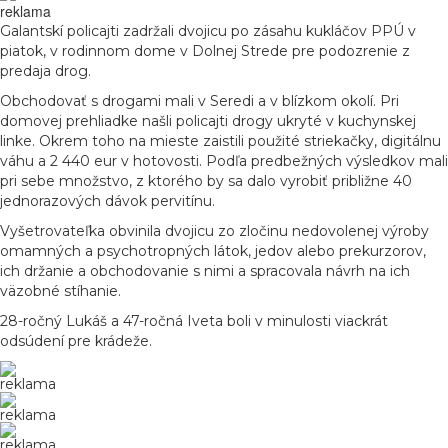
reklama
Galantskí policajti zadržali dvojicu po zásahu kukláčov PPÚ v
piatok, v rodinnom dome v Dolnej Strede pre podozrenie z
predaja drog.
Obchodovať s drogami mali v Seredi a v blízkom okolí. Pri
domovej prehliadke našli policajti drogy ukryté v kuchynskej
linke. Okrem toho na mieste zaistili použité striekačky, digitálnu
váhu a 2 440 eur v hotovosti. Podľa predbežných výsledkov mali
pri sebe množstvo, z ktorého by sa dalo vyrobiť p
ribližne 40
jednorazových dávok pervitínu.
Vyšetrovateľka obvinila dvojicu zo zločinu nedovolenej výroby
omamných a psychotropných látok, jedov alebo prekurzorov,
ich držanie a obchodovanie s nimi a spracovala návrh na ich
väzobné stíhanie.
28-ročný Lukáš a 47-ročná Iveta boli v minulosti viackrát
odsúdení pre krádeže.
reklama
reklama
reklama