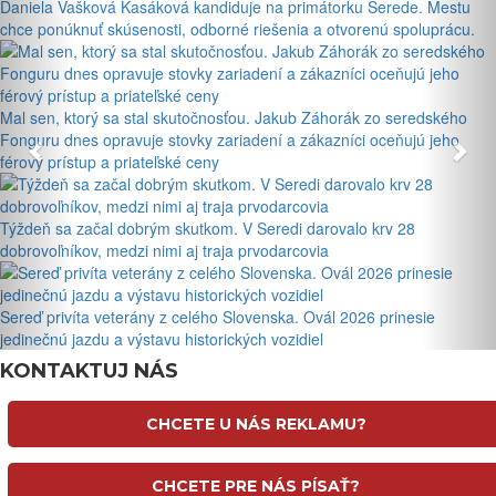
Daniela Vašková Kasáková kandiduje na primátorku Serede. Mestu
chce ponúknuť skúsenosti, odborné riešenia a otvorenú spoluprácu.
Mal sen, ktorý sa stal skutočnosťou. Jakub Záhorák zo seredského
Fonguru dnes opravuje stovky zariadení a zákazníci oceňujú jeho
férový prístup a priateľské ceny
Týždeň sa začal dobrým skutkom. V Seredi darovalo krv 28
dobrovoľníkov, medzi nimi aj traja prvodarcovia
Sereď privíta veterány z celého Slovenska. Ovál 2026 prinesie
jedinečnú jazdu a výstavu historických vozidiel
KONTAKTUJ NÁS
CHCETE U NÁS REKLAMU?
CHCETE PRE NÁS PÍSAŤ?