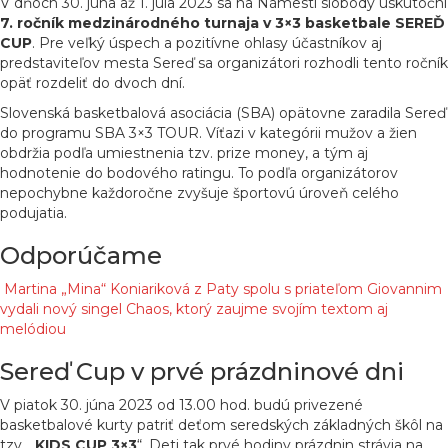
V dňoch 30. júna až 1. júla 2023 sa na Námestí slobody uskutoční
7. ročník medzinárodného turnaja v 3×3 basketbale SEREĎ
CUP
. Pre veľký úspech a pozitívne ohlasy účastníkov aj
predstaviteľov mesta Sereď sa organizátori rozhodli tento ročník
opäť rozdeliť do dvoch dní.
Slovenská basketbalová asociácia (SBA) opätovne zaradila Sereď
do programu SBA 3×3 TOUR. Víťazi v kategórii mužov a žien
obdržia podľa umiestnenia tzv. prize money, a tým aj
hodnotenie do bodového ratingu. To podľa organizátorov
nepochybne každoročne zvyšuje športovú úroveň celého
podujatia.
Odporúčame
Martina „Mina“ Koniariková z Paty spolu s priateľom Giovannim
vydali nový singel Chaos, ktorý zaujme svojím textom aj
melódiou
Sereď Cup v prvé prázdninové dni
V piatok 30. júna 2023 od 13.00 hod. budú privezené
basketbalové kurty patriť deťom seredských základných škôl na
tzv. „
KIDS CUP 3×3
“. Deti tak prvé hodiny prázdnin strávia na