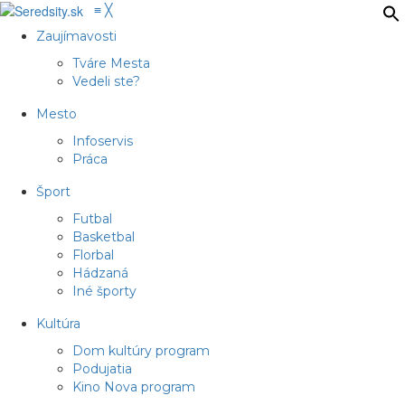
≡
╳
Zaujímavosti
Tváre Mesta
Vedeli ste?
Mesto
Infoservis
Práca
Šport
Futbal
Basketbal
Florbal
Hádzaná
Iné športy
Kultúra
Dom kultúry program
Podujatia
Kino Nova program