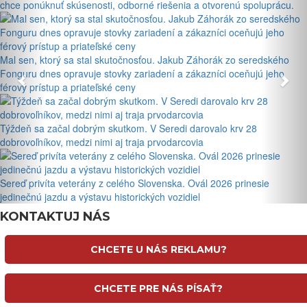
chce ponúknuť skúsenosti, odborné riešenia a otvorenú spoluprácu.
Mal sen, ktorý sa stal skutočnosťou. Jakub Záhorák zo seredského
Fonguru dnes opravuje stovky zariadení a zákazníci oceňujú jeho
férový prístup a priateľské ceny
Týždeň sa začal dobrým skutkom. V Seredi darovalo krv 28
dobrovoľníkov, medzi nimi aj traja prvodarcovia
Sereď privíta veterány z celého Slovenska. Ovál 2026 prinesie
jedinečnú jazdu a výstavu historických vozidiel
KONTAKTUJ NÁS
CHCETE U NÁS REKLAMU?
CHCETE PRE NÁS PÍSAŤ?