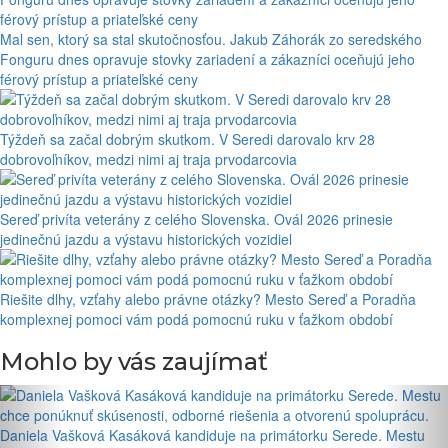
Mal sen, ktorý sa stal skutočnosťou. Jakub Záhorák zo seredského
Fonguru dnes opravuje stovky zariadení a zákazníci oceňujú jeho
férový prístup a priateľské ceny
Týždeň sa začal dobrým skutkom. V Seredi darovalo krv 28
dobrovoľníkov, medzi nimi aj traja prvodarcovia
Sereď privíta veterány z celého Slovenska. Ovál 2026 prinesie
jedinečnú jazdu a výstavu historických vozidiel
Riešite dlhy, vzťahy alebo právne otázky? Mesto Sereď a Poradňa
komplexnej pomoci vám podá pomocnú ruku v ťažkom období
Mohlo by vás zaujímať
Daniela Vašková Kasáková kandiduje na primátorku Serede. Mestu