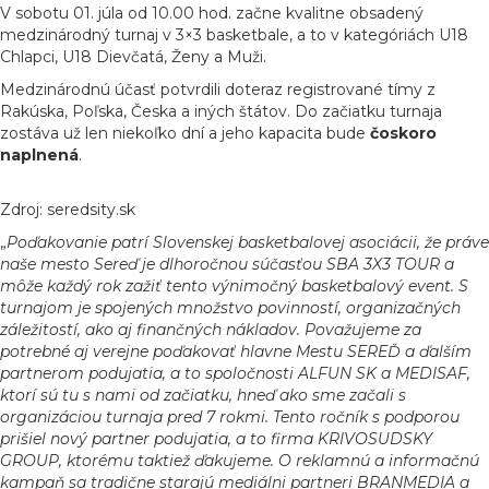
V sobotu 01. júla od 10.00 hod. začne kvalitne obsadený
medzinárodný turnaj v 3×3 basketbale, a to v kategóriách U18
Chlapci, U18 Dievčatá, Ženy a Muži.
Medzinárodnú účasť potvrdili doteraz registrované tímy z
Rakúska, Poľska, Česka a iných štátov. Do začiatku turnaja
zostáva už len niekoľko dní a jeho kapacita bude
čoskoro
naplnená
.
Zdroj: seredsity.sk
„
Poďakovanie patrí Slovenskej basketbalovej asociácii, že práve
naše mesto Sereď je dlhoročnou súčasťou SBA 3X3 TOUR a
môže každý rok zažiť tento výnimočný basketbalový event. S
turnajom je spojených množstvo povinností, organizačných
záležitostí, ako aj finančných nákladov. Považujeme za
potrebné aj verejne poďakovať hlavne Mestu SEREĎ a ďalším
partnerom podujatia, a to spoločnosti ALFUN SK a MEDISAF,
ktorí sú tu s nami od začiatku, hneď ako sme začali s
organizáciou turnaja pred 7 rokmi. Tento ročník s podporou
prišiel nový partner podujatia, a to firma KRIVOSUDSKY
GROUP, ktorému taktiež ďakujeme. O reklamnú a informačnú
kampaň sa tradične starajú mediálni partneri BRANMEDIA a