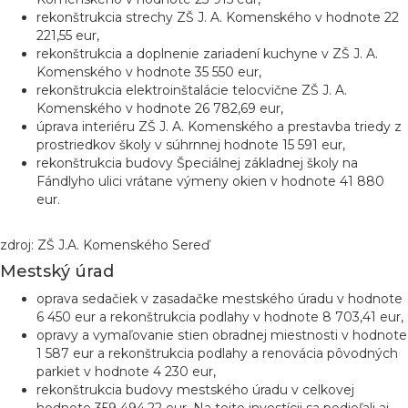
rekonštrukcia strechy ZŠ J. A. Komenského v hodnote 22
221,55 eur,
rekonštrukcia a doplnenie zariadení kuchyne v ZŠ J. A.
Komenského v hodnote 35 550 eur,
rekonštrukcia elektroinštalácie telocvične ZŠ J. A.
Komenského v hodnote 26 782,69 eur,
úprava interiéru ZŠ J. A. Komenského a prestavba triedy z
prostriedkov školy v súhrnnej hodnote 15 591 eur,
rekonštrukcia budovy Špeciálnej základnej školy na
Fándlyho ulici vrátane výmeny okien v hodnote 41 880
eur.
zdroj: ZŠ J.A. Komenského Sereď
Mestský úrad
oprava sedačiek v zasadačke mestského úradu v hodnote
6 450 eur a rekonštrukcia podlahy v hodnote 8 703,41 eur,
opravy a vymaľovanie stien obradnej miestnosti v hodnote
1 587 eur a rekonštrukcia podlahy a renovácia pôvodných
parkiet v hodnote 4 230 eur,
rekonštrukcia budovy mestského úradu v celkovej