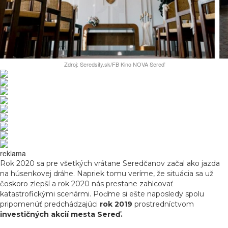
Zdroj: Seredsity.sk/FB Kino NOVA Sereď
reklama
Rok 2020 sa pre všetkých vrátane Seredčanov začal ako jazda
na húsenkovej dráhe. Napriek tomu veríme, že situácia sa už
čoskoro zlepší a rok 2020 nás prestane zahlcovať
katastrofickými scenármi. Poďme si ešte naposledy spolu
pripomenúť predchádzajúci
rok 2019
prostredníctvom
investičných akcií mesta Sereď.