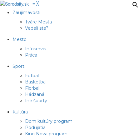
≡
╳
Zaujímavosti
Tváre Mesta
Vedeli ste?
Mesto
Infoservis
Práca
Šport
Futbal
Basketbal
Florbal
Hádzaná
Iné športy
Kultúra
Dom kultúry program
Podujatia
Kino Nova program