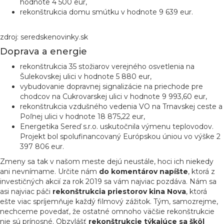
hodnote 4 500 eur,
rekonštrukcia domu smútku v hodnote 9 639 eur.
zdroj: seredskenovinky.sk
Doprava a energie
rekonštrukcia 35 stožiarov verejného osvetlenia na
Šulekovskej ulici v hodnote 5 880 eur,
vybudovanie dopravnej signalizácie na priechode pre
chodcov na Cukrovarskej ulici v hodnote 9 993,60 eur,
rekonštrukcia vzdušného vedenia VO na Trnavskej ceste a
Poľnej ulici v hodnote 18 875,22 eur,
Energetika Sereď s.r.o. uskutočnila výmenu teplovodov.
Projekt bol spolufinancovaný Európskou úniou vo výške 2
397 806 eur.
Zmeny sa tak v našom meste dejú neustále, hoci ich niekedy
ani nevnímame. Určite nám
do komentárov napíšte
, ktorá z
investičných akcií za rok 2019 sa vám najviac pozdáva. Nám sa
asi najviac páči
rekonštrukcia priestorov kina Nova
, ktorá
ešte viac spríjemňuje každý filmový zážitok. Tým, samozrejme,
nechceme povedať, že ostatné omnoho väčšie rekonštrukcie
nie sú prínosné. Obzvlášť
rekonštrukcie týkajúce sa škôl