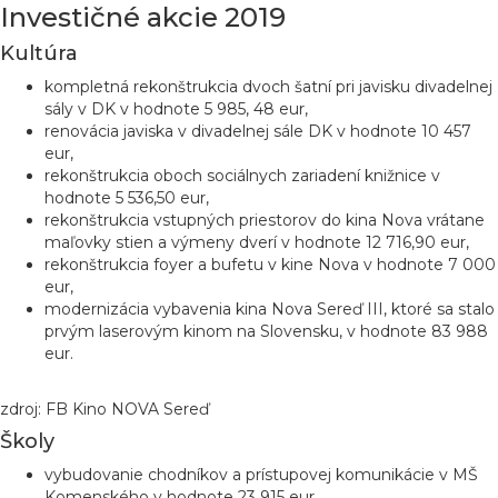
Investičné akcie 2019
Kultúra
kompletná rekonštrukcia dvoch šatní pri javisku divadelnej
sály v DK v hodnote 5 985, 48 eur,
renovácia javiska v divadelnej sále DK v hodnote 10 457
eur,
rekonštrukcia oboch sociálnych zariadení knižnice v
hodnote 5 536,50 eur,
rekonštrukcia vstupných priestorov do kina Nova vrátane
maľovky stien a výmeny dverí v hodnote 12 716,90 eur,
rekonštrukcia foyer a bufetu v kine Nova v hodnote 7 000
eur,
modernizácia vybavenia kina Nova Sereď III, ktoré sa stalo
prvým laserovým kinom na Slovensku, v hodnote 83 988
eur.
zdroj: FB Kino NOVA Sereď
Školy
vybudovanie chodníkov a prístupovej komunikácie v MŠ
Komenského v hodnote 23 915 eur,