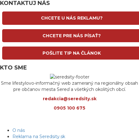
KONTAKTUJ NÁS
CHCETE U NÁS REKLAMU?
CHCETE PRE NÁS PÍSAŤ?
POŠLITE TIP NA ČLÁNOK
KTO SME
Sme lifestylovo-informačný web zameraný na regionálny obsah
pre občanov mesta Sereď a všetkých okolitých obcí.
redakcia@seredsity.sk
0905 100 675
O nás
Reklama na Seredsity.sk