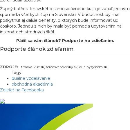
Zdroj: dualnazupa.sk
Župný balíček Trnavského samosprávneho kraja je zatiaľ jediným
spomedzi všetkých žúp na Slovensku. V budúcnosti by mal
poskytnúť aj ďalšie benefity, o ktorých bude informovať už
čoskoro. Jednou z nich by mala byť pomoc s ubytovaním na
internátoch stredných škôl.
Páčil sa vám článok? Podporte ho zdieľaním.
Podporte článok zdieľaním.
ZDROJE:
trnava-vuc.sk, seredskenovinky.sk, dualnysystem.sk
Tagy:
duálne vzdelávanie
obchodná akadémia
Zdieľať na Facebooku