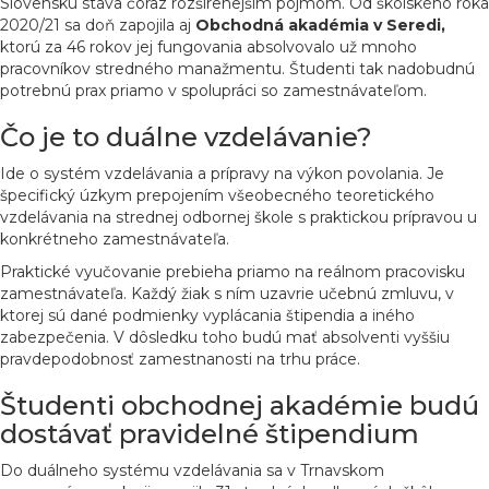
Slovensku stáva čoraz rozšírenejším pojmom. Od školského roka
2020/21 sa doň zapojila aj
Obchodná akadémia v Seredi,
ktorú za 46 rokov jej fungovania absolvovalo už mnoho
pracovníkov stredného manažmentu. Študenti tak nadobudnú
potrebnú prax priamo v spolupráci so zamestnávateľom.
Čo je to duálne vzdelávanie?
Ide o systém vzdelávania a prípravy na výkon povolania. Je
špecifický úzkym prepojením všeobecného teoretického
vzdelávania na strednej odbornej škole s praktickou prípravou u
konkrétneho zamestnávateľa.
Praktické vyučovanie prebieha priamo na reálnom pracovisku
zamestnávateľa. Každý žiak s ním uzavrie učebnú zmluvu, v
ktorej sú dané podmienky vyplácania štipendia a iného
zabezpečenia. V dôsledku toho budú mať absolventi vyššiu
pravdepodobnosť zamestnanosti na trhu práce.
Študenti obchodnej akadémie budú
dostávať pravidelné štipendium
Do duálneho systému vzdelávania sa v Trnavskom