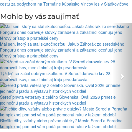
cestu za oddychom na Termálne kúpalisko Vincov les v Sládkovičove
Mohlo by vás zaujímať
Mal sen, ktorý sa stal skutočnosťou. Jakub Záhorák zo seredského
Fonguru dnes opravuje stovky zariadení a zákazníci oceňujú jeho
férový prístup a priateľské ceny
Týždeň sa začal dobrým skutkom. V Seredi darovalo krv 28
dobrovoľníkov, medzi nimi aj traja prvodarcovia
Sereď privíta veterány z celého Slovenska. Ovál 2026 prinesie
jedinečnú jazdu a výstavu historických vozidiel
Riešite dlhy, vzťahy alebo právne otázky? Mesto Sereď a Poradňa
komplexnej pomoci vám podá pomocnú ruku v ťažkom období