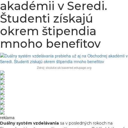
akadémii v Seredi.
Študenti získajú
okrem štipendia
mnoho benefitov
Zdroj: skolske.sk/oasered.edupage.org
reklama
Duálny systém vzdelávania
sa v posledných rokoch na