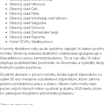
Obecný úrad Váhovce
Obecný úrad Gáň
Obecný úrad Pata
Obecný úrad Vinohrady nad Váhom
Obecný úrad Šalgočka
Obecný úrad Šúrovce
Obecný úrad Zemianske Sady
Obecný úrad Šoporňa
Hotel TEVEL Sládkovičovo
V tomto školskom roku sa do systému zapojilo 14 žiakov prvého
ročníka. Škola na realizácii duálneho vzdelávania spolupracuje s
Republikovou úniou zamestnávateľov. Tá už viac ako 16 rokov
zlepšuje podnikateľské prostredie na Slovensku a výsledky školy
hodnotí vysoko pozitívne.
Študenti dostanú v prvom ročníku štúdia župné štipendium vo
výške 50 eur mesačne a podnikové štipendium, ktoré zahŕňa
platenú produktívnu prácu a stravu. Okrem toho môžu žiaci
počas celých štyroch rokov využívať aj duálnu BUS kartu, ktorá
im zabezpečí bezplatnú prímestskú prepravu.