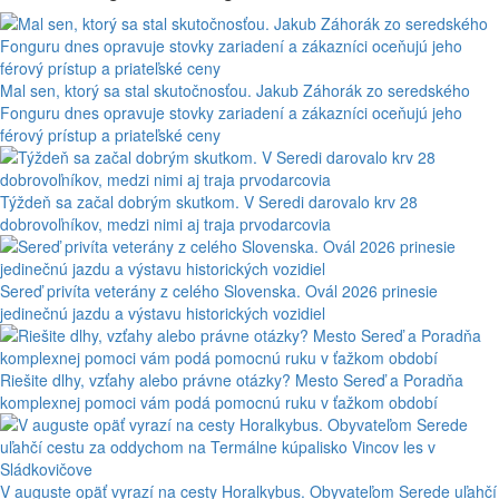
Mal sen, ktorý sa stal skutočnosťou. Jakub Záhorák zo seredského
Fonguru dnes opravuje stovky zariadení a zákazníci oceňujú jeho
férový prístup a priateľské ceny
Týždeň sa začal dobrým skutkom. V Seredi darovalo krv 28
dobrovoľníkov, medzi nimi aj traja prvodarcovia
Sereď privíta veterány z celého Slovenska. Ovál 2026 prinesie
jedinečnú jazdu a výstavu historických vozidiel
Riešite dlhy, vzťahy alebo právne otázky? Mesto Sereď a Poradňa
komplexnej pomoci vám podá pomocnú ruku v ťažkom období
V auguste opäť vyrazí na cesty Horalkybus. Obyvateľom Serede uľahčí