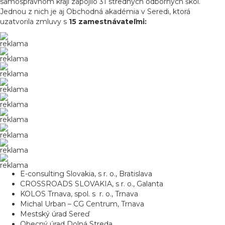
samosprávnom kraji zapojilo 31 stredných odborných škôl.
Jednou z nich je aj Obchodná akadémia v Seredi, ktorá
uzatvorila zmluvy s
15 zamestnávateľmi:
reklama
reklama
reklama
reklama
reklama
reklama
reklama
reklama
reklama
E-consulting Slovakia, s r. o., Bratislava
CROSSROADS SLOVAKIA, s r. o., Galanta
KOLOS Trnava, spol. s r. o., Trnava
Michal Urban – CG Centrum, Trnava
Mestský úrad Sereď
Obecný úrad Dolná Streda