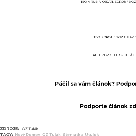
TEO A RUBI V OBJATI. ZDROJ: FB O
TEO. ZDROJ: FB OZ TULÁK
RUBI. ZDROJ: FB OZ TULÁK
Páčil sa vám článok? Podpor
Podporte článok zd
ZDROJE:
OZ Tulák
TAGY:
Nový Domov
OZ Tulak
Steniatka
Utulok