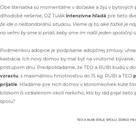
Obe šteniatka sú momentálne v dočaske a žijú v bytových p
dlhodobé riešenie, OZ Tulák
intenzívne hľadá
pre tieto dv
že ide o neštandardnú situáciu. Vieme aj to, aké ťažké je náj
no veľmi by sme si priali, keby sme im našli jeden spoločný
Podmienkou adopcie je podpísanie adopčnej zmluvy, uhrad
kastrácia. Ich nový domov by mal byť na vnútorné bývani
prístupom dnu. Predpokladáme, že TEO a RUBI budú v do
vzrastu
, s maximálnou hmotnosťou do 15 kg. RUBI a TEO
p
prijatie
. Hľadáme pre nich domov v ktoromkoľvek kúte Slo
blízkom či vzdialenom okolí niekoho, kto by rád prijal tieto p
spolu?
TEO A RUBI STÁLE SPOLU. ZDROJ: FB