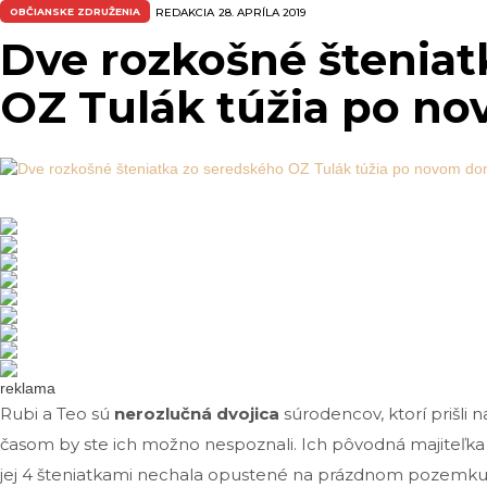
OBČIANSKE ZDRUŽENIA
REDAKCIA
28. APRÍLA 2019
Dve rozkošné šteniat
OZ Tulák túžia po n
reklama
Rubi a Teo sú
nerozlučná dvojica
súrodencov, ktorí prišli 
časom by ste ich možno nespoznali. Ich pôvodná majiteľka
jej 4 šteniatkami nechala opustené na prázdnom pozemku.