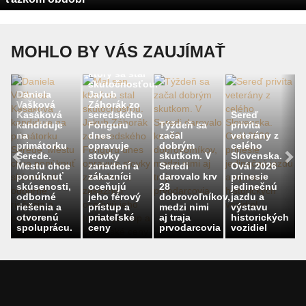
MOHLO BY VÁS ZAUJÍMAŤ
Mal sen,
ktorý sa stal
skutočnosťou.
Daniela
Jakub
Vašková
Záhorák zo
Kasáková
seredského
Sereď
kandiduje
Fonguru
Týždeň sa
privíta
na
dnes
začal
veterány z
primátorku
opravuje
dobrým
celého
Serede.
stovky
skutkom. V
Slovenska.
Mestu chce
zariadení a
Seredi
Ovál 2026
ponúknuť
zákazníci
darovalo krv
prinesie
skúsenosti,
oceňujú
28
jedinečnú
odborné
jeho férový
dobrovoľníkov,
jazdu a
riešenia a
prístup a
medzi nimi
výstavu
otvorenú
priateľské
aj traja
historických
spoluprácu.
ceny
prvodarcovia
vozidiel