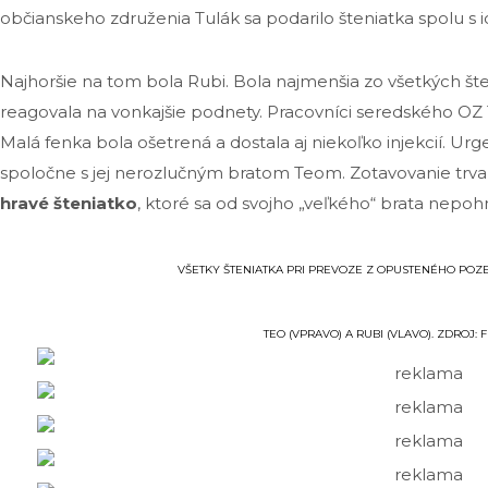
občianskeho združenia Tulák sa podarilo šteniatka spolu 
Najhoršie na tom bola Rubi. Bola najmenšia zo všetkých šte
reagovala na vonkajšie podnety. Pracovníci seredského OZ Tu
Malá fenka bola ošetrená a dostala aj niekoľko injekcií. U
spoločne s jej nerozlučným bratom Teom. Zotavovanie trval
hravé šteniatko
, ktoré sa od svojho „veľkého“ brata nepoh
VŠETKY ŠTENIATKA PRI PREVOZE Z OPUSTENÉHO POZE
TEO (VPRAVO) A RUBI (VLAVO). ZDROJ: 
reklama
reklama
reklama
reklama