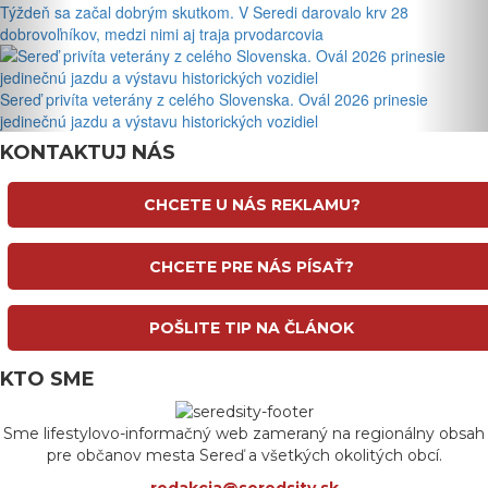
Týždeň sa začal dobrým skutkom. V Seredi darovalo krv 28
dobrovoľníkov, medzi nimi aj traja prvodarcovia
Sereď privíta veterány z celého Slovenska. Ovál 2026 prinesie
jedinečnú jazdu a výstavu historických vozidiel
KONTAKTUJ NÁS
CHCETE U NÁS REKLAMU?
CHCETE PRE NÁS PÍSAŤ?
POŠLITE TIP NA ČLÁNOK
KTO SME
Sme lifestylovo-informačný web zameraný na regionálny obsah
pre občanov mesta Sereď a všetkých okolitých obcí.