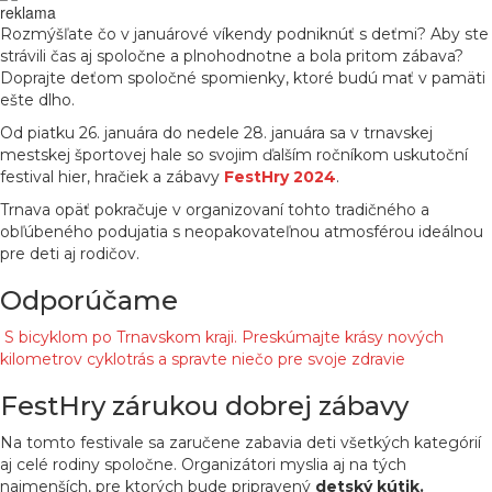
reklama
Rozmýšľate čo v januárové víkendy podniknúť s deťmi? Aby ste
strávili čas aj spoločne a plnohodnotne a bola pritom zábava?
Doprajte deťom spoločné spomienky, ktoré budú mať v pamäti
ešte dlho.
Od piatku 26. januára do nedele 28. januára sa v trnavskej
mestskej športovej hale so svojim ďalším ročníkom uskutoční
festival hier, hračiek a zábavy
FestHry 2024
.
Trnava opäť pokračuje v organizovaní tohto tradičného a
obľúbeného podujatia s neopakovateľnou atmosférou ideálnou
pre deti aj rodičov.
Odporúčame
S bicyklom po Trnavskom kraji. Preskúmajte krásy nových
kilometrov cyklotrás a spravte niečo pre svoje zdravie
FestHry zárukou dobrej zábavy
Na tomto festivale sa zaručene zabavia deti všetkých kategórií
aj celé rodiny spoločne. Organizátori myslia aj na tých
najmenších, pre ktorých bude pripravený
detský kútik.