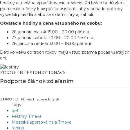
hockey a tradične aj nafukovacie atrakcie. Pri hrách budú ako aj
po minulé ročníky k dispozícii asistenti, aby v prípade potreby
vysvetlili pravidlá alebo sa s deťmi hry aj zahrali.
Otváracie hodiny a cena vstupného na osobu:
26. januára piatok 15.00 – 20.00 päť eur,
27. januára sobota 10.00 – 20.00 šesť eur,
28. januára nedeľa 13.00 – 18.00 päť eur.
Deti vo veku do troch rokov majú vstup zdarma počas všetkých
dní.
ZDROJ: FB FESTRHRY TRNAVA
Podporte článok zdieľaním.
ZDROJE:
FB Festhry, seredsity.sk
Tagy:
deti
Festhry Trnava
Mestská športová hala Trnava
rodina