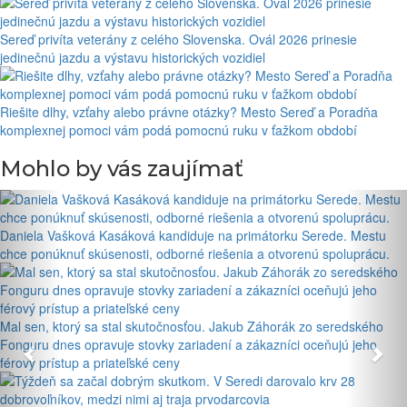
Sereď privíta veterány z celého Slovenska. Ovál 2026 prinesie
jedinečnú jazdu a výstavu historických vozidiel
Riešite dlhy, vzťahy alebo právne otázky? Mesto Sereď a Poradňa
komplexnej pomoci vám podá pomocnú ruku v ťažkom období
Mohlo by vás zaujímať
Daniela Vašková Kasáková kandiduje na primátorku Serede. Mestu
chce ponúknuť skúsenosti, odborné riešenia a otvorenú spoluprácu.
Mal sen, ktorý sa stal skutočnosťou. Jakub Záhorák zo seredského
Fonguru dnes opravuje stovky zariadení a zákazníci oceňujú jeho
férový prístup a priateľské ceny