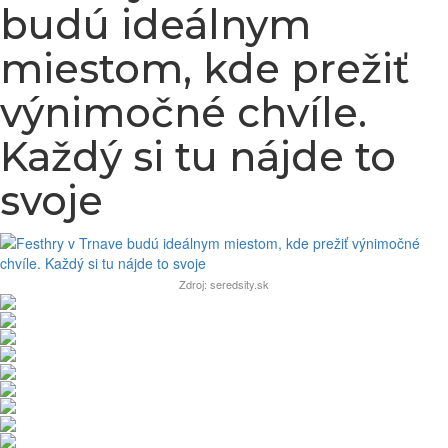
budú ideálnym
miestom, kde prežiť
výnimočné chvíle.
Každý si tu nájde to
svoje
Zdroj: seredsity.sk