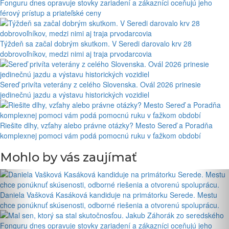
Fonguru dnes opravuje stovky zariadení a zákazníci oceňujú jeho
férový prístup a priateľské ceny
Týždeň sa začal dobrým skutkom. V Seredi darovalo krv 28
dobrovoľníkov, medzi nimi aj traja prvodarcovia
Sereď privíta veterány z celého Slovenska. Ovál 2026 prinesie
jedinečnú jazdu a výstavu historických vozidiel
Riešite dlhy, vzťahy alebo právne otázky? Mesto Sereď a Poradňa
komplexnej pomoci vám podá pomocnú ruku v ťažkom období
Mohlo by vás zaujímať
Daniela Vašková Kasáková kandiduje na primátorku Serede. Mestu
chce ponúknuť skúsenosti, odborné riešenia a otvorenú spoluprácu.