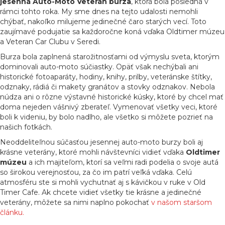
jesenná Auto-Moto Veterán burza
, ktorá bola posledná v
rámci tohto roka. My sme dnes na tejto udalosti nemohli
chýbať, nakoľko milujeme jedinečné čaro starých vecí. Toto
zaujímavé podujatie sa každoročne koná vďaka Oldtimer múzeu
a Veteran Car Clubu v Seredi.
Burza bola zaplnená starožitnosťami od výmyslu sveta, ktorým
dominovali auto-moto súčiastky. Opäť však nechýbali ani
historické fotoaparáty, hodiny, knihy, prilby, veteránske štítky,
odznaky, rádiá či makety granátov a stovky odznakov. Nebola
núdza ani o rôzne výstavné historické kúsky, ktoré by chcel mať
doma nejeden vášnivý zberateľ. Vymenovať všetky veci, ktoré
boli k videniu, by bolo nadlho, ale všetko si môžete pozrieť na
našich fotkách.
Neoddeliteľnou súčasťou jesennej auto-moto burzy boli aj
krásne veterány, ktoré mohli návštevníci vidieť vďaka
Oldtimer
múzeu
a ich majiteľom, ktorí sa veľmi radi podelia o svoje autá
so širokou verejnosťou, za čo im patrí veľká vďaka. Celú
atmosféru ste si mohli vychutnať aj s kávičkou v ruke v Old
Timer Cafe. Ak chcete vidieť všetky tie krásne a jedinečné
veterány, môžete sa nimi naplno pokochať
v našom staršom
článku.