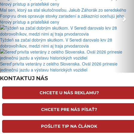
Mal sen, ktorý sa stal skutočnosťou. Jakub Záhorák zo seredského
Fonguru dnes opravuje stovky zariadení a zákazníci oceňujú jeho
férový prístup a priateľské ceny
Týždeň sa začal dobrým skutkom. V Seredi darovalo krv 28
dobrovoľníkov, medzi nimi aj traja prvodarcovia
Sereď privíta veterány z celého Slovenska. Ovál 2026 prinesie
jedinečnú jazdu a výstavu historických vozidiel
KONTAKTUJ NÁS
CHCETE U NÁS REKLAMU?
CHCETE PRE NÁS PÍSAŤ?
POŠLITE TIP NA ČLÁNOK