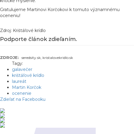
kritické myslenie.
Gratulujeme Martinovi Korčokovi k tomuto významnému
oceneniu!
Zdroj: Krištáľové krídlo
Podporte článok zdieľaním.
ZDROJE:
seredsity.sk, kristalovekridlo.sk
Tagy:
galavečer
krištáľové krídlo
laureát
Martin Korčok
ocenenie
Zdieľať na Facebooku