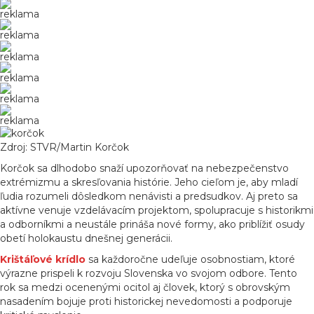
reklama
reklama
reklama
reklama
reklama
reklama
Zdroj: STVR/Martin Korčok
Korčok sa dlhodobo snaží upozorňovať na nebezpečenstvo
extrémizmu a skresľovania histórie. Jeho cieľom je, aby mladí
ľudia rozumeli dôsledkom nenávisti a predsudkov. Aj preto sa
aktívne venuje vzdelávacím projektom, spolupracuje s historikmi
a odborníkmi a neustále prináša nové formy, ako priblížiť osudy
obetí holokaustu dnešnej generácii.
Krištáľové krídlo
sa každoročne udeľuje osobnostiam, ktoré
výrazne prispeli k rozvoju Slovenska vo svojom odbore. Tento
rok sa medzi ocenenými ocitol aj človek, ktorý s obrovským
nasadením bojuje proti historickej nevedomosti a podporuje