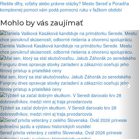
Riešite dlhy, vzťahy alebo právne otázky? Mesto Sereď a Poradňa
komplexnej pomoci vám podá pomocnú ruku v ťažkom období
Mohlo by vás zaujímať
Daniela Vašková Kasáková kandiduje na primátorku Serede. Mestu
chce ponúknuť skúsenosti, odborné riešenia a otvorenú spoluprácu.
Mal sen, ktorý sa stal skutočnosťou. Jakub Záhorák zo seredského
Fonguru dnes opravuje stovky zariadení a zákazníci oceňujú jeho
férový prístup a priateľské ceny
Týždeň sa začal dobrým skutkom. V Seredi darovalo krv 28
dobrovoľníkov, medzi nimi aj traja prvodarcovia
Sereď privíta veterány z celého Slovenska. Ovál 2026 prinesie
jedinečnú jazdu a výstavu historických vozidiel