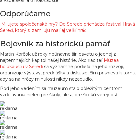
a vzdelávania o holokauste.
Odporúčame
Milujete spoločenské hry? Do Serede prichádza festival Hravá
Sereď, ktorý si zamilujú malí aj veľkí hráči
Bojovník za historickú pamäť
Martin Korčok už roky neúnavne šíri osvetu o jednej z
najtemnejších kapitol našej histórie. Ako riaditeľ
Múzea
holokaustu v Seredi
sa významne podieľa na jeho rozvoji,
organizuje výstavy, prednášky a diskusie, čím prispieva k tomu,
aby sa na hrôzy minulosti nikdy nezabudlo.
Pod jeho vedením sa múzeum stalo dôležitým centrom
vzdelávania nielen pre školy, ale aj pre širokú verejnosť.
reklama
reklama
reklama
reklama