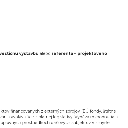
nvestičnú výstavbu
alebo
referenta – projektového
jektov financovaných z externých zdrojov (EÚ fondy, štátne
vania vyplývajúce z platnej legislatívy. Vydáva rozhodnutia a
h opravných prostriedkoch daňových subjektov v zmysle