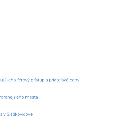
jú jeho férový prístup a priateľské ceny
tvorenejšieho mesta
s v Sládkovičove