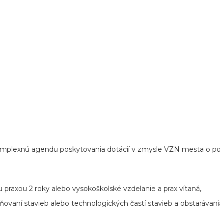
e komplexnú agendu poskytovania dotácií v zmysle VZN mesta o po
praxou 2 roky alebo vysokoškolské vzdelanie a prax vítaná,
utočňovaní stavieb alebo technologických častí stavieb a obstaráv