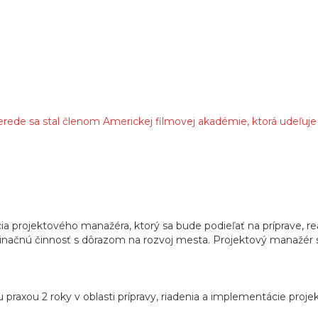
erede sa stal členom Americkej filmovej akadémie, ktorá udeľuj
ia projektového manažéra, ktorý sa bude podieľať na príprave, re
rdinačnú činnosť s dôrazom na rozvoj mesta. Projektový manažér s
raxou 2 roky v oblasti prípravy, riadenia a implementácie projek