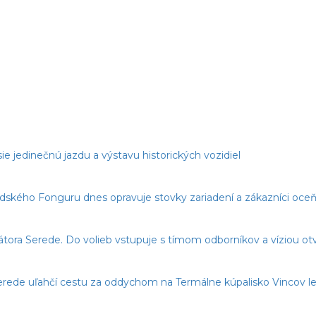
ie jedinečnú jazdu a výstavu historických vozidiel
edského Fonguru dnes opravuje stovky zariadení a zákazníci oceňu
imátora Serede. Do volieb vstupuje s tímom odborníkov a víziou o
erede uľahčí cestu za oddychom na Termálne kúpalisko Vincov le