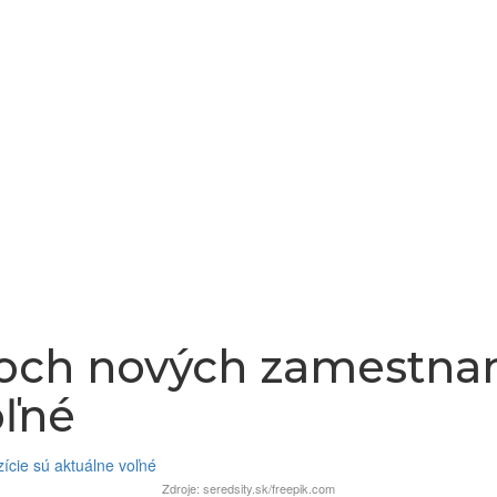
och nových zamestnan
oľné
Zdroje: seredsity.sk/freepik.com