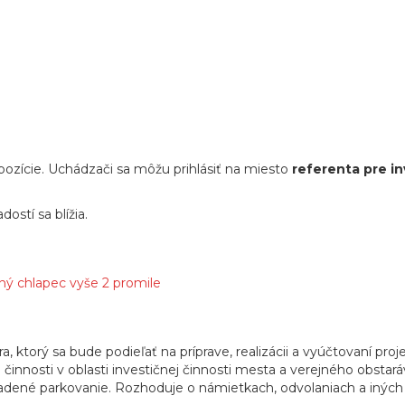
ozície. Uchádzači sa môžu prihlásiť na miesto
referenta pre i
ostí sa blížia.
čný chlapec vyše 2 promile
 ktorý sa bude podieľať na príprave, realizácii a vyúčtovaní pro
 činnosti v oblasti investičnej činnosti mesta a verejného obstará
radené parkovanie. Rozhoduje o námietkach, odvolaniach a inýc