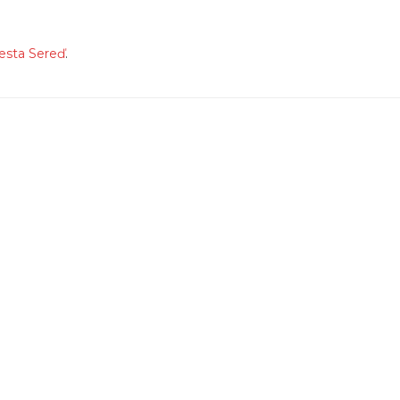
esta Sereď
.