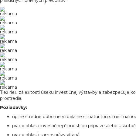
príslušných právnych predpisov.
reklama
reklama
reklama
reklama
reklama
reklama
reklama
reklama
reklama
Tiež rieši záležitosti úseku investičnej výstavby a zabezpečuj
prostredia.
Požiadavky:
úplné stredné odborné vzdelanie s maturitou s minimálnou 
prax v oblasti investičnej činnosti pri príprave alebo usk
prax v oblasti samosprávy vítaná.