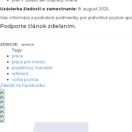
prax v oblasti samosprávy vítaná.
Uzávierka žiadostí o zamestnanie:
8. august 2025
Viac informácií a podrobné podmienky pre jednotlivé pozície sp
Podporte článok zdieľaním.
ZDROJE:
sered.sk
Tagy:
práca
práca pre mesto
projektový manažér
referent
voľná pozícia
Zdieľať na Facebooku