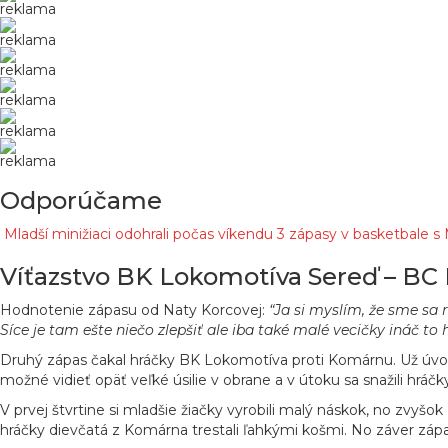
reklama
reklama
reklama
reklama
reklama
reklama
Odporúčame
Mladší minižiaci odohrali počas víkendu 3 zápasy v basketbale s 
Víťazstvo BK Lokomotíva Sereď – BC
Hodnotenie zápasu od Naty Korcovej:
“Ja si myslím, že sme sa 
Síce je tam ešte niečo zlepšiť ale iba také malé vecičky ináč t
Druhý zápas čakal hráčky BK Lokomotíva proti Komárnu. Už úvod z
možné vidieť opäť veľké úsilie v obrane a v útoku sa snažili hráčky
V prvej štvrtine si mladšie žiačky vyrobili malý náskok, no zvyšo
hráčky dievčatá z Komárna trestali ľahkými košmi. No záver zápasu