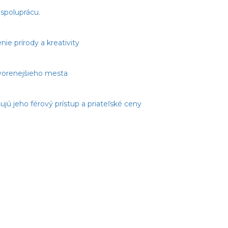
spoluprácu.
e prírody a kreativity
tvorenejšieho mesta
jú jeho férový prístup a priateľské ceny