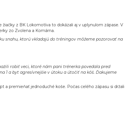
 žiačky z BK Lokomotíva to dokázali aj v uplynulom zápase. V
perky zo Zvolena a Komárna.
tku snahu, ktorú vkladajú do tréningov môžeme pozorovať na
žili robiť veci, ktoré nám pani trénerka povedala pred
na 1 a byt agresívnejšie v útoku a útočiť na kôš. Ďakujeme
ôpt a premieňať jednoduché koše. Počas celého zápasu si držali