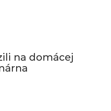
zili na domácej
márna