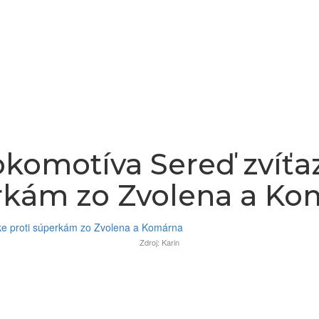
okomotíva Sereď zvíťa
rkám zo Zvolena a Ko
Zdroj: Karin