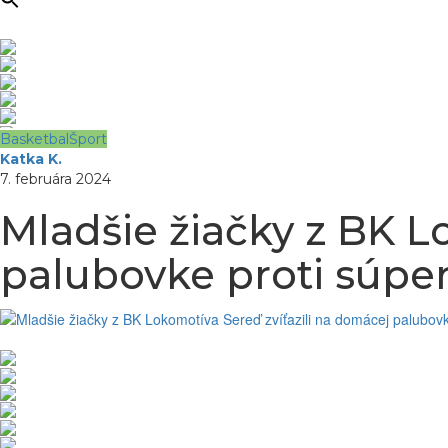
Basketbal
Šport
Katka K.
7. februára 2024
Mladšie žiačky z BK L
palubovke proti súpe