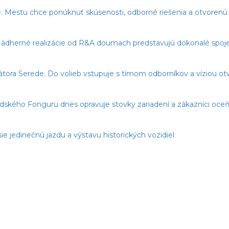
. Mestu chce ponúknuť skúsenosti, odborné riešenia a otvorenú 
dherné realizácie od R&A doumach predstavujú dokonalé spojeni
imátora Serede. Do volieb vstupuje s tímom odborníkov a víziou o
edského Fonguru dnes opravuje stovky zariadení a zákazníci oceňu
ie jedinečnú jazdu a výstavu historických vozidiel