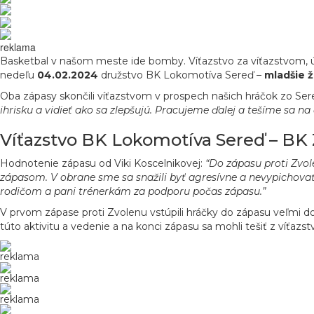
reklama
Basketbal v našom meste ide bomby. Víťazstvo za víťazstvom, ú
nedeľu
04.02.2024
družstvo BK Lokomotíva Sereď –
mladšie ž
Oba zápasy skončili víťazstvom v prospech našich hráčok zo Ser
ihrisku a vidieť ako sa zlepšujú. Pracujeme ďalej a tešíme sa na 
Víťazstvo BK Lokomotíva Sereď – BK 
Hodnotenie zápasu od Viki Koscelnikovej:
“Do zápasu proti Zvol
zápasom. V obrane sme sa snažili byť agresívne a nevypichovať l
rodičom a pani trénerkám za podporu počas zápasu.”
V prvom zápase proti Zvolenu vstúpili hráčky do zápasu veľmi do
túto aktivitu a vedenie a na konci zápasu sa mohli tešiť z víťazst
reklama
reklama
reklama