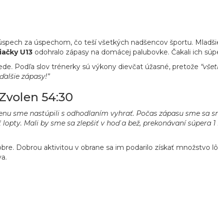
spech za úspechom, čo teší všetkých nadšencov športu. Mladšie
iačky U13
odohralo zápasy na domácej palubovke. Čakali ich sú
ede. Podľa slov trénerky sú výkony dievčat úžasné, pretože
“vše
ďalšie zápasy!”
Zvolen 54:30
enu sme nastúpili s odhodlaním vyhrať. Počas zápasu sme sa sna
opty. Mali by sme sa zlepšiť v hoď a bež, prekonávaní súpera 1 
bre. Dobrou aktivitou v obrane sa im podarilo získať množstvo l
va.