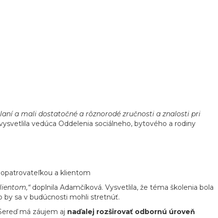
ní a mali dostatočné a rôznorodé zručnosti a znalosti pri
vysvetlila vedúca Oddelenia sociálneho, bytového a rodiny
i opatrovateľkou a klientom
lientom,“
doplnila Adamčíková. Vysvetlila, že téma školenia bola
o by sa v budúcnosti mohli stretnúť.
. Sereď má záujem aj
naďalej rozširovať odbornú úroveň