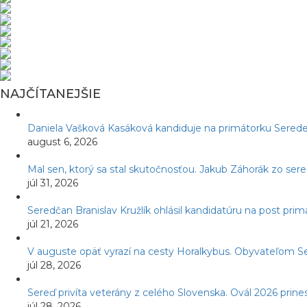
NAJČÍTANEJŠIE
Daniela Vašková Kasáková kandiduje na primátorku Serede
august 6, 2026
Mal sen, ktorý sa stal skutočnosťou. Jakub Záhorák zo ser
júl 31, 2026
Seredčan Branislav Kružlík ohlásil kandidatúru na post pr
júl 21, 2026
V auguste opäť vyrazí na cesty Horalkybus. Obyvateľom S
júl 28, 2026
Sereď privíta veterány z celého Slovenska. Ovál 2026 prines
júl 28, 2026