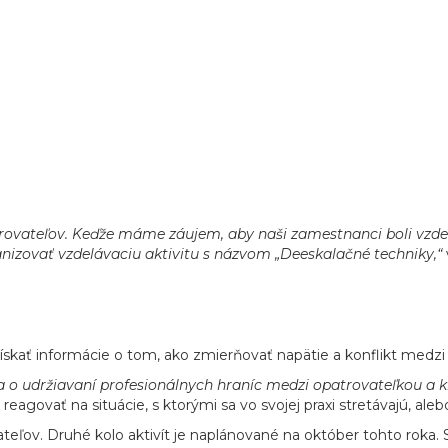
ovateľov. Keďže máme záujem, aby naši zamestnanci boli vzdela
anizovať vzdelávaciu aktivitu s názvom „Deeskalačné techniky,“
získať informácie o tom, ako zmierňovať napätie a konflikt medz
 a o udržiavaní profesionálnych hraníc medzi opatrovateľkou a k
agovať na situácie, s ktorými sa vo svojej praxi stretávajú, aleb
vateľov. Druhé kolo aktivít je naplánované na október tohto roka