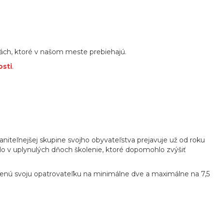
ách, ktoré v našom meste prebiehajú.
osti
.
raniteľnejšej skupine svojho obyvateľstva prejavuje už od roku
lo v uplynulých dňoch školenie, ktoré dopomohlo zvýšiť
enú svoju opatrovateľku na minimálne dve a maximálne na 7,5