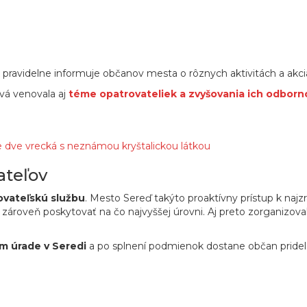
pravidelne informuje občanov mesta o rôznych aktivitách a akci
vá venovala aj
téme opatrovateliek a zvyšovania ich odborn
be dve vrecká s neznámou kryštalickou látkou
ateľov
ovateľskú službu
. Mesto Sereď takýto proaktívny prístup k najz
ároveň poskytovať na čo najvyššej úrovni. Aj preto zorganizova
m úrade v Seredi
a po splnení podmienok dostane občan pridel