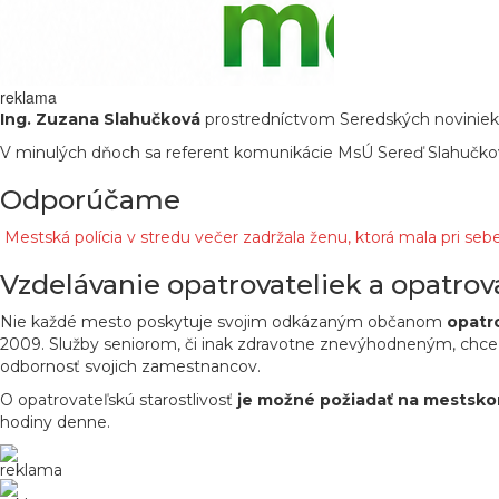
reklama
Ing. Zuzana Slahučková
prostredníctvom Seredských noviniek 
V minulých dňoch sa referent komunikácie MsÚ Sereď Slahučko
Odporúčame
Mestská polícia v stredu večer zadržala ženu, ktorá mala pri se
Vzdelávanie opatrovateliek a opatrov
Nie každé mesto poskytuje svojim odkázaným občanom
opatr
2009. Služby seniorom, či inak zdravotne znevýhodneným, chce z
odbornosť svojich zamestnancov.
O opatrovateľskú starostlivosť
je možné požiadať na mestsko
hodiny denne.
reklama