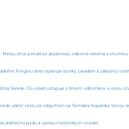
. Mestu chce ponúknuť skúsenosti, odborné riešenia a otvorenú 
edského Fonguru dnes opravuje stovky zariadení a zákazníci oceňu
imátora Serede. Do volieb vstupuje s tímom odborníkov a víziou o
erede uľahčí cestu za oddychom na Termálne kúpalisko Vincov le
ie jedinečnú jazdu a výstavu historických vozidiel