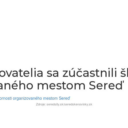
vatelia sa zúčastnili 
vaného mestom Sereď
Zdroje: seredsity.sk/seredskenovinky.sk