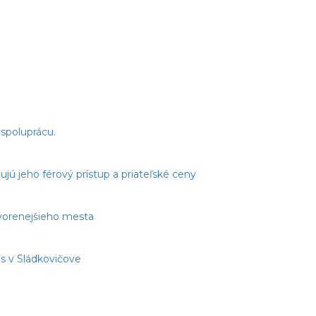
spoluprácu.
jú jeho férový prístup a priateľské ceny
tvorenejšieho mesta
s v Sládkovičove