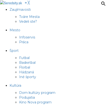
≡
╳
Zaujímavosti
Tváre Mesta
Vedeli ste?
Mesto
Infoservis
Práca
Šport
Futbal
Basketbal
Florbal
Hádzaná
Iné športy
Kultúra
Dom kultúry program
Podujatia
Kino Nova program