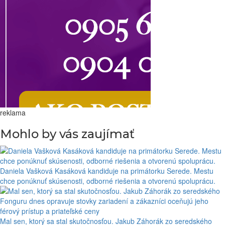
reklama
Mohlo by vás zaujímať
Daniela Vašková Kasáková kandiduje na primátorku Serede. Mestu
chce ponúknuť skúsenosti, odborné riešenia a otvorenú spoluprácu.
Mal sen, ktorý sa stal skutočnosťou. Jakub Záhorák zo seredského