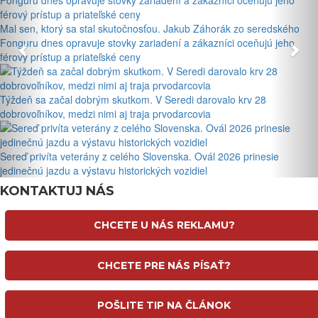
Mal sen, ktorý sa stal skutočnosťou. Jakub Záhorák zo seredského
Fonguru dnes opravuje stovky zariadení a zákazníci oceňujú jeho
férový prístup a priateľské ceny
Týždeň sa začal dobrým skutkom. V Seredi darovalo krv 28
dobrovoľníkov, medzi nimi aj traja prvodarcovia
Sereď privíta veterány z celého Slovenska. Ovál 2026 prinesie
jedinečnú jazdu a výstavu historických vozidiel
KONTAKTUJ NÁS
CHCETE U NÁS REKLAMU?
CHCETE PRE NÁS PÍSAŤ?
POŠLITE TIP NA ČLÁNOK