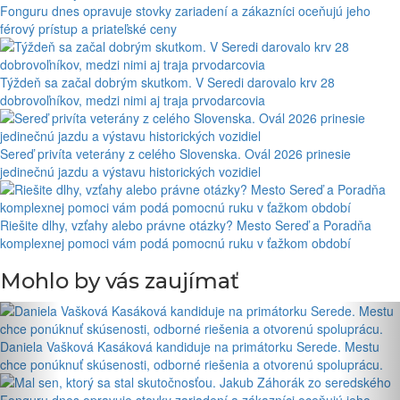
Fonguru dnes opravuje stovky zariadení a zákazníci oceňujú jeho
férový prístup a priateľské ceny
Týždeň sa začal dobrým skutkom. V Seredi darovalo krv 28
dobrovoľníkov, medzi nimi aj traja prvodarcovia
Sereď privíta veterány z celého Slovenska. Ovál 2026 prinesie
jedinečnú jazdu a výstavu historických vozidiel
Riešite dlhy, vzťahy alebo právne otázky? Mesto Sereď a Poradňa
komplexnej pomoci vám podá pomocnú ruku v ťažkom období
Mohlo by vás zaujímať
Daniela Vašková Kasáková kandiduje na primátorku Serede. Mestu
chce ponúknuť skúsenosti, odborné riešenia a otvorenú spoluprácu.