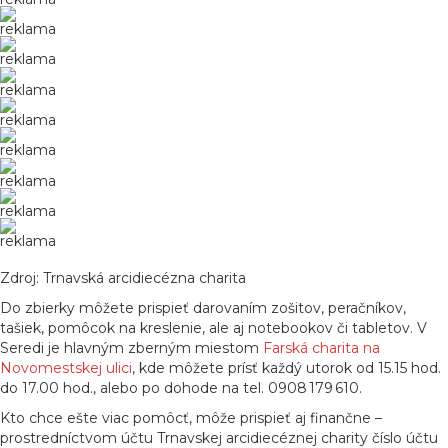
reklama
reklama
reklama
reklama
reklama
reklama
reklama
reklama
Zdroj: Trnavská arcidiecézna charita
Do zbierky môžete prispieť darovaním zošitov, peračníkov,
tašiek, pomôcok na kreslenie, ale aj notebookov či tabletov. V
Seredi je hlavným zberným miestom
Farská charita na
Novomestskej ulici
, kde môžete prísť každý utorok od 15.15 hod.
do 17.00 hod., alebo po dohode na tel. 0908 179 610.
Kto chce ešte viac pomôcť, môže prispieť aj finančne –
prostredníctvom účtu Trnavskej arcidiecéznej charity číslo účtu