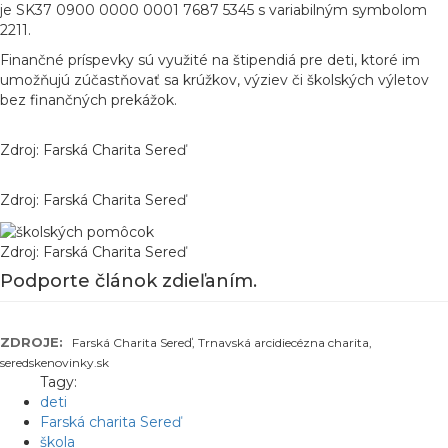
je SK37 0900 0000 0001 7687 5345 s variabilným symbolom
2211.
Finančné príspevky sú využité na štipendiá pre deti, ktoré im
umožňujú zúčastňovať sa krúžkov, výziev či školských výletov
bez finančných prekážok.
Zdroj: Farská Charita Sereď
Zdroj: Farská Charita Sereď
Zdroj: Farská Charita Sereď
Podporte článok zdieľaním.
ZDROJE:
Farská Charita Sereď, Trnavská arcidiecézna charita,
seredskenovinky.sk
Tagy:
deti
Farská charita Sereď
škola