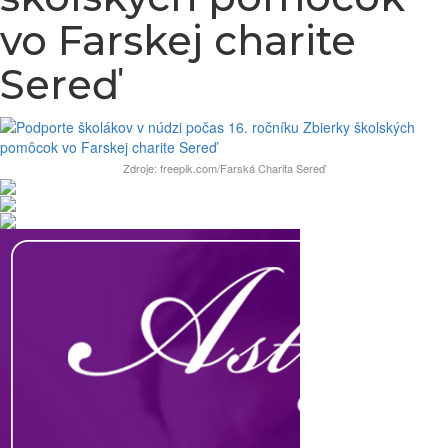
vo Farskej charite
Sereď
Zdroje: freepik.com/Farská Charita Sereď