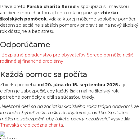
Práve preto
Farská charita Sereď
v spolupráci s Trnavskou
arcidiecéznou charitou aj tento rok organizuje
zbierku
školských pomôcok
, vďaka ktorej môžeme spoločne pomôcť
deťom zo sociálne slabších pomerov pripraviť sa na nový školský
rok dôstojne a bez stresu.
Odporúčame
Bezplatné poradenstvo pre obyvateľov Serede pomôže riešiť
rodinné aj finančné problémy
Každá pomoc sa počíta
Zbierka prebieha
od 20. júna do 15. septembra 2025
a jej
cieľom je zabezpečiť, aby každý žiak mal na školský rok
potrebné pomôcky a cítil sa súčasťou triedy.
„Niektoré deti sa na začiatku školského roka trápia obavami, že
im bude chýbať zošit, taška či obyčajné pravítko. Spoločne
môžeme zabezpečiť, aby takéto pocity nezažívali,“
vysvetlila
Trnavská arcidiecézna charita
.
reklama