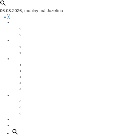
06.08.2026, meniny má
Jozefína
≡
╳
Zaujímavosti
Tváre Mesta
Vedeli ste?
Mesto
Infoservis
Práca
Šport
Futbal
Basketbal
Florbal
Hádzaná
Iné športy
Kultúra
Dom kultúry program
Podujatia
Kino Nova program
Školstvo
Dobrovoľníctvo