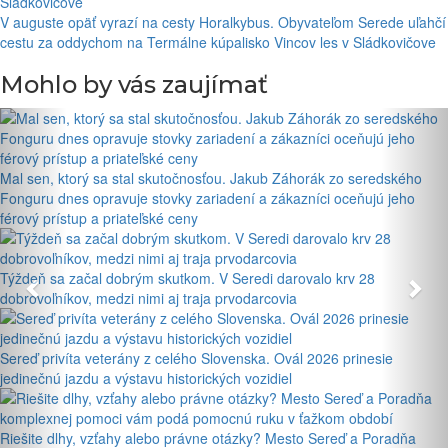
V auguste opäť vyrazí na cesty Horalkybus. Obyvateľom Serede uľahčí
cestu za oddychom na Termálne kúpalisko Vincov les v Sládkovičove
Mohlo by vás zaujímať
Mal sen, ktorý sa stal skutočnosťou. Jakub Záhorák zo seredského
Fonguru dnes opravuje stovky zariadení a zákazníci oceňujú jeho
férový prístup a priateľské ceny
Týždeň sa začal dobrým skutkom. V Seredi darovalo krv 28
dobrovoľníkov, medzi nimi aj traja prvodarcovia
Sereď privíta veterány z celého Slovenska. Ovál 2026 prinesie
jedinečnú jazdu a výstavu historických vozidiel
Riešite dlhy, vzťahy alebo právne otázky? Mesto Sereď a Poradňa