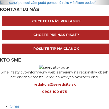
komplexnej pomoci vám podá pomocnú ruku v ťažkom období
KONTAKTUJ NÁS
CHCETE U NÁS REKLAMU?
CHCETE PRE NÁS PÍSAŤ?
POŠLITE TIP NA ČLÁNOK
KTO SME
Sme lifestylovo-informačný web zameraný na regionálny obsah
pre občanov mesta Sereď a všetkých okolitých obcí.
redakcia@seredsity.sk
0905 100 675
O nás