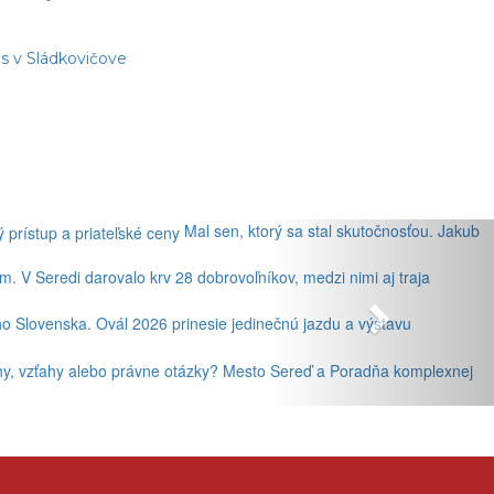
s v Sládkovičove
Mal sen, ktorý sa stal skutočnosťou. Jakub
. V Seredi darovalo krv 28 dobrovoľníkov, medzi nimi aj traja
ho Slovenska. Ovál 2026 prinesie jedinečnú jazdu a výstavu
lhy, vzťahy alebo právne otázky? Mesto Sereď a Poradňa komplexnej