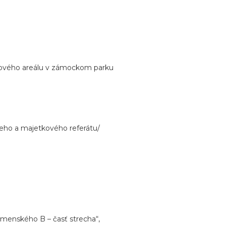
ortového areálu v zámockom parku
neho a majetkového referátu/
omenského B – časť strecha“,