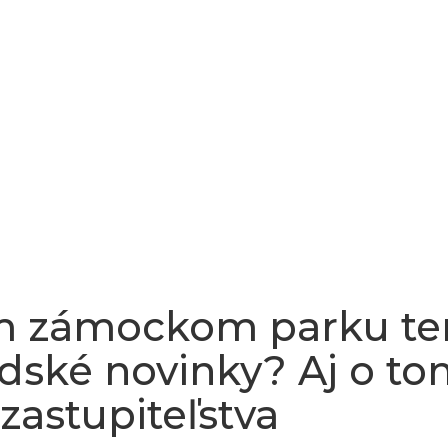
m zámockom parku ten
ské novinky? Aj o to
zastupiteľstva