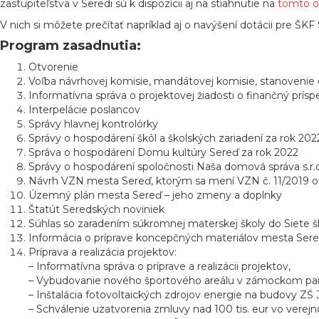
zastupiteľstva v Seredi sú k dispozícii aj na stiahnutie na
tomto 
V nich si môžete prečítať napríklad aj o navýšení dotácii pre ŠK
Program zasadnutia:
Otvorenie
Voľba návrhovej komisie, mandátovej komisie, stanovenie
Informatívna správa o projektovej žiadosti o finančný pr
Interpelácie poslancov
Správy hlavnej kontrolórky
Správy o hospodárení škôl a školských zariadení za rok 202
Správa o hospodárení Domu kultúry Sereď za rok 2022
Správy o hospodárení spoločnosti Naša domová správa s.r.o
Návrh VZN mesta Sereď, ktorým sa mení VZN č. 11/2019 o m
Územný plán mesta Sereď – jeho zmeny a doplnky
Štatút Seredských noviniek
Súhlas so zaradením súkromnej materskej školy do Siete šk
Informácia o príprave koncepčných materiálov mesta Sere
Príprava a realizácia projektov:
– Informatívna správa o príprave a realizácii projektov,
– Vybudovanie nového športového areálu v zámockom park
– Inštalácia fotovoltaických zdrojov energie na budovy Z
– Schválenie uzatvorenia zmluvy nad 100 tis. eur vo vere