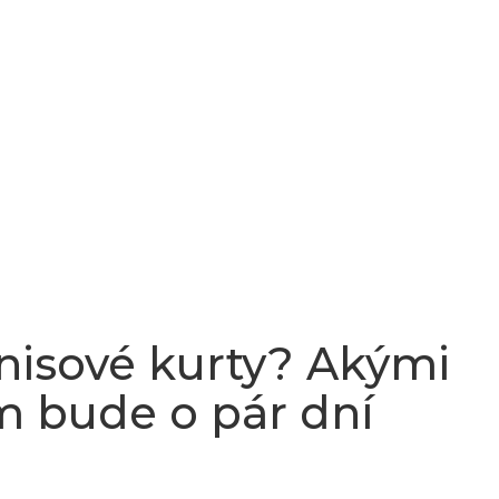
isové kurty? Akými
m bude o pár dní