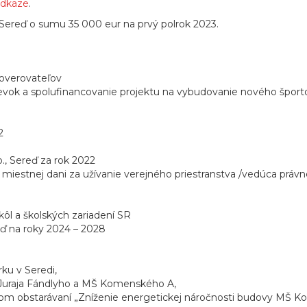
odkaze
.
F Sereď o sumu 35 000 eur na prvý polrok 2023.
 overovateľov
íspevok a spolufinancovanie projektu na vybudovanie nového šp
2
., Sereď za rok 2022
iestnej dani za užívanie verejného priestranstva /vedúca práv
ôl a školských zariadení SR
ď na roky 2024 – 2028
u v Seredi,
Š Juraja Fándlyho a MŠ Komenského A,
jnom obstarávaní „Zníženie energetickej náročnosti budovy MŠ K