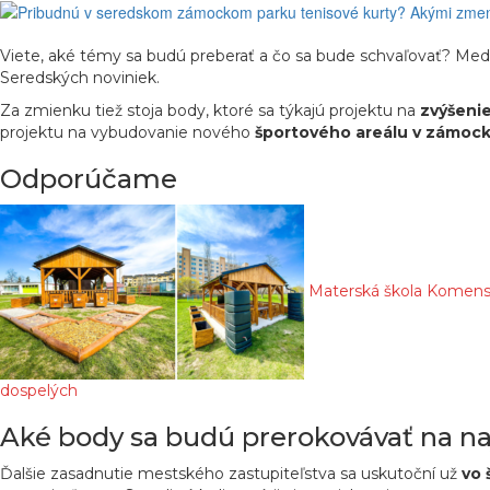
Viete, aké témy sa budú preberať a čo sa bude schvaľovať? Med
Seredských noviniek.
Za zmienku tiež stoja body, ktoré sa týkajú projektu na
zvýšenie
projektu na vybudovanie nového
športového areálu v zámoc
Odporúčame
Materská škola Komensk
dospelých
Aké body sa budú prerokovávať na na
Ďalšie zasadnutie mestského zastupiteľstva sa uskutoční už
vo 