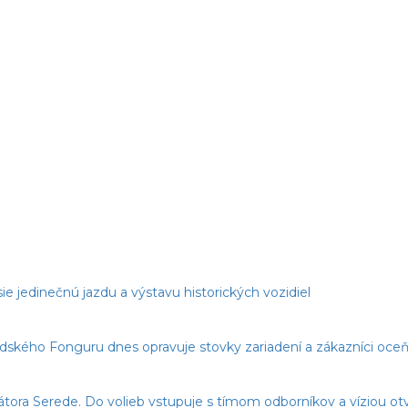
ie jedinečnú jazdu a výstavu historických vozidiel
edského Fonguru dnes opravuje stovky zariadení a zákazníci oceňu
imátora Serede. Do volieb vstupuje s tímom odborníkov a víziou o