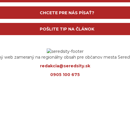
CHCETE PRE NÁS PÍSAŤ?
POŠLITE TIP NA ČLÁNOK
ný web zameraný na regionálny obsah pre občanov mesta Sereď a
redakcia@seredsity.sk
0905 100 675