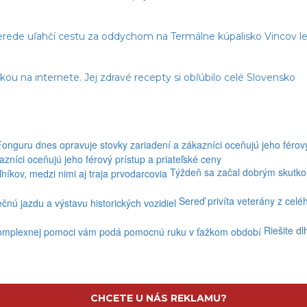
erede uľahčí cestu za oddychom na Termálne kúpalisko Vincov le
 na internete. Jej zdravé recepty si obľúbilo celé Slovensko
níci oceňujú jeho férový prístup a priateľské ceny
Týždeň sa začal dobrým skutkom
Sereď privíta veterány z celé
Riešite d
CHCETE U NÁS REKLAMU?