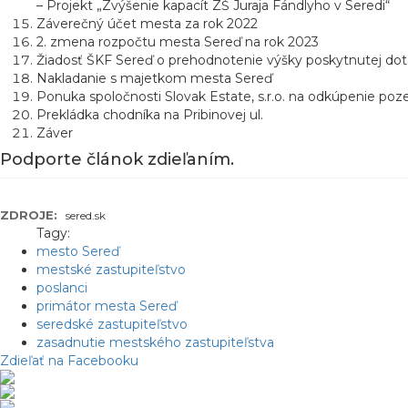
– Projekt „Zvýšenie kapacít ZŠ Juraja Fándlyho v Seredi“
Záverečný účet mesta za rok 2022
2. zmena rozpočtu mesta Sereď na rok 2023
Žiadosť ŠKF Sereď o prehodnotenie výšky poskytnutej dot
Nakladanie s majetkom mesta Sereď
Ponuka spoločnosti Slovak Estate, s.r.o. na odkúpenie po
Prekládka chodníka na Pribinovej ul.
Záver
Podporte článok zdieľaním.
ZDROJE:
sered.sk
Tagy:
mesto Sereď
mestské zastupiteľstvo
poslanci
primátor mesta Sereď
seredské zastupiteľstvo
zasadnutie mestského zastupiteľstva
Zdieľať na Facebooku