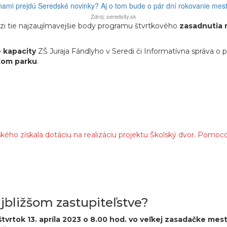
Zdroj: seredsity.sk
zi tie najzaujímavejšie body programu štvrtkového
zasadnutia 
 kapacity
ZŠ Juraja Fándlyho v Seredi či Informatívna správa o p
kom parku
.
ého získala dotáciu na realizáciu projektu Školský dvor. Pomoc
jbližšom zastupiteľstve?
štvrtok 13. apríla 2023 o 8.00 hod. vo veľkej zasadačke me