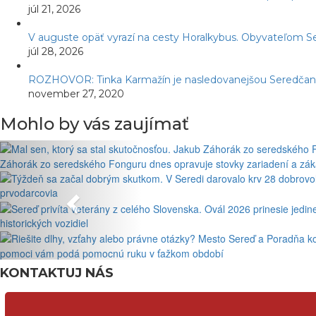
júl 21, 2026
V auguste opäť vyrazí na cesty Horalkybus. Obyvateľom S
júl 28, 2026
ROZHOVOR: Tinka Karmažín je nasledovanejšou Seredčankou
november 27, 2020
Mohlo by vás zaujímať
Záhorák zo seredského Fonguru dnes opravuje stovky zariadení a zákaz
prvodarcovia
historických vozidiel
pomoci vám podá pomocnú ruku v ťažkom období
KONTAKTUJ NÁS