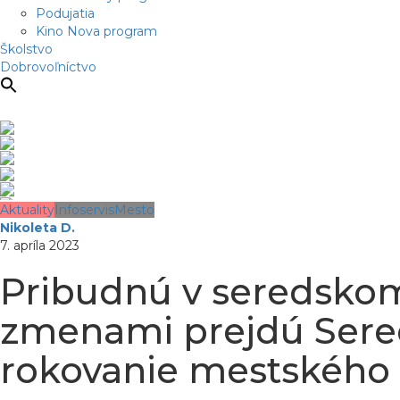
Podujatia
Kino Nova program
Školstvo
Dobrovoľníctvo
Aktuality
Infoservis
Mesto
Nikoleta D.
7. apríla 2023
Pribudnú v seredsko
zmenami prejdú Sered
rokovanie mestského 