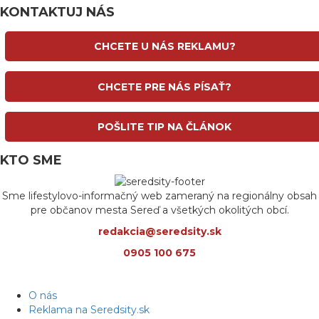
KONTAKTUJ NÁS
CHCETE U NÁS REKLAMU?
CHCETE PRE NÁS PÍSAŤ?
POŠLITE TIP NA ČLÁNOK
KTO SME
Sme lifestylovo-informačný web zameraný na regionálny obsah
pre občanov mesta Sereď a všetkých okolitých obcí.
redakcia@seredsity.sk
0905 100 675
O nás
Reklama na Seredsity.sk