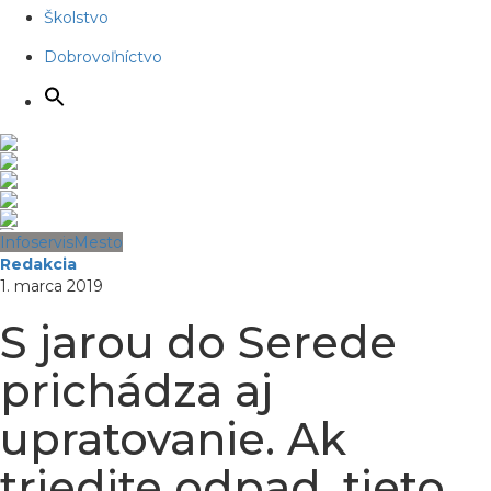
Školstvo
Dobrovoľníctvo
Infoservis
Mesto
Redakcia
1. marca 2019
S jarou do Serede
prichádza aj
upratovanie. Ak
triedite odpad, tieto