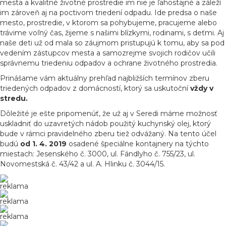
mesta a kvalitné životné prostredie im nie je ľahostajné a záleží
im zároveň aj na poctivom triedení odpadu. Ide predsa o naše
mesto, prostredie, v ktorom sa pohybujeme, pracujeme alebo
trávime voľný čas, žijeme s našimi blízkymi, rodinami, s deťmi. Aj
naše deti už od mala so záujmom pristupujú k tomu, aby sa pod
vedením zástupcov mesta a samozrejme svojich rodičov učili
správnemu triedeniu odpadov a ochrane životného prostredia.
Prinášame vám aktuálny prehľad najbližších termínov zberu
triedených odpadov z domácností, ktorý sa uskutoční
vždy v
stredu.
Dôležité je ešte pripomenúť, že už aj v Seredi máme možnosť
uskladniť do uzavretých nádob použitý kuchynský olej, ktorý
bude v rámci pravidelného zberu tiež odvážaný. Na tento účel
budú
od 1. 4. 2019
osadené špeciálne kontajnery na týchto
miestach:
Jesenského č. 3000, ul. Fándlyho č. 755/23, ul.
Novomestská č. 43/42 a ul. A. Hlinku č. 3044/15.
reklama
reklama
reklama