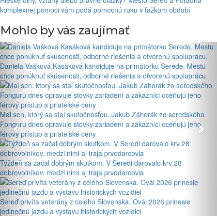
Riešite dlhy, vzťahy alebo právne otázky? Mesto Sereď a Poradňa
komplexnej pomoci vám podá pomocnú ruku v ťažkom období
Mohlo by vás zaujímať
Daniela Vašková Kasáková kandiduje na primátorku Serede. Mestu
chce ponúknuť skúsenosti, odborné riešenia a otvorenú spoluprácu.
Mal sen, ktorý sa stal skutočnosťou. Jakub Záhorák zo seredského
Fonguru dnes opravuje stovky zariadení a zákazníci oceňujú jeho
férový prístup a priateľské ceny
Týždeň sa začal dobrým skutkom. V Seredi darovalo krv 28
dobrovoľníkov, medzi nimi aj traja prvodarcovia
Sereď privíta veterány z celého Slovenska. Ovál 2026 prinesie
jedinečnú jazdu a výstavu historických vozidiel