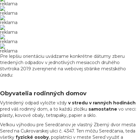
reklama
reklama
reklama
reklama
reklama
reklama
Pre lepšiu orientáciu uvádzame konkrétne dátumy zberu
triedených odpadov v jednotlivých mesiacoch druhého
štvrťroka 2019 zverejnené na webovej stránke mestského
úradu:
Obyvatelia rodinných domov
Vytriedený odpad vyložte vždy
v stredu v ranných hodinách
pred váš rodinný dom, a to každú zložku
samostatne
vo vreci:
plasty, kovové obaly, tetrapaky, papier a sklo.
Veľkou výhodou pre Seredčanov je vlastný Zberný dvor mesta
Sereď na Cukrovarskej ulici č. 4347. Ten môžu Seredčania, teda
všetky
fyzické osoby
, poplatníci v meste Sereď využiť a