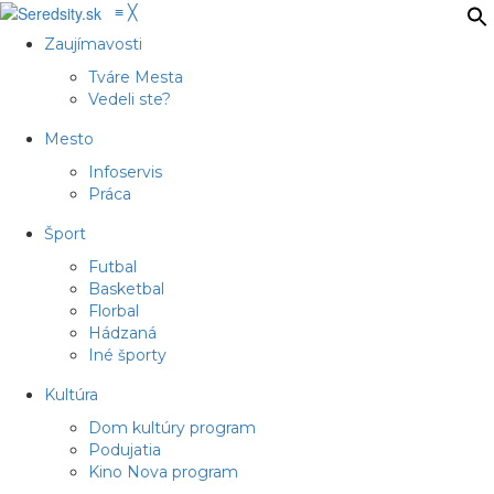
≡
╳
Zaujímavosti
Tváre Mesta
Vedeli ste?
Mesto
Infoservis
Práca
Šport
Futbal
Basketbal
Florbal
Hádzaná
Iné športy
Kultúra
Dom kultúry program
Podujatia
Kino Nova program