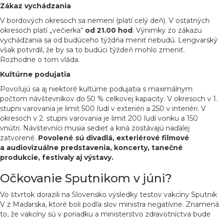
Zákaz vychádzania
V bordových okresoch sa nemení (platí celý deň). V ostatných
okresoch platí „večierka“
od 21.00 hod
. Výnimky zo zákazu
vychádzania sa od budúceho týždňa meniť nebudú. Lengvarský
však potvrdil, že by sa to budúci týždeň mohlo zmeniť.
Rozhodne o tom vláda.
Kultúrne podujatia
Povoľujú sa aj niektoré kultúrne podujatia s maximálnym
počtom návštevníkov do 50 % celkovej kapacity. V okresoch v 1.
stupni varovania je limit 500 ľudí v exteriéri a 250 v interiéri. V
okresoch v 2. stupni varovania je limit 200 ľudí vonku a 150
vnútri. Návštevníci musia sedieť a kiná zostávajú naďalej
zatvorené.
Povolené sú divadlá, exteriérové filmové
a audiovizuálne predstavenia, koncerty, tanečné
produkcie, festivaly aj výstavy.
Očkovanie Sputnikom v júni?
Vo štvrtok dorazili na Slovensko výsledky testov vakcíny Sputnik
V z Maďarska, ktoré boli podľa slov ministra negatívne. Znamená
to, že vakcíny sú v poriadku a ministerstvo zdravotníctva bude