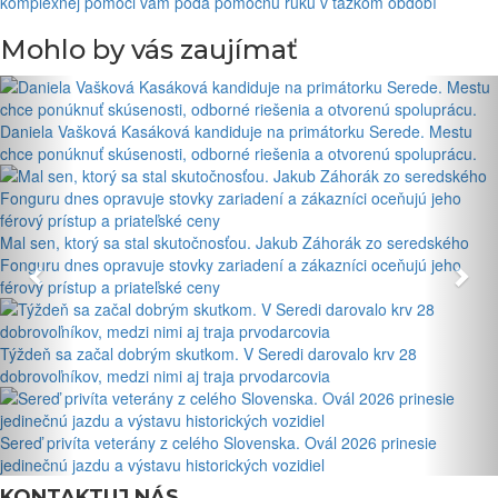
komplexnej pomoci vám podá pomocnú ruku v ťažkom období
Mohlo by vás zaujímať
Daniela Vašková Kasáková kandiduje na primátorku Serede. Mestu
chce ponúknuť skúsenosti, odborné riešenia a otvorenú spoluprácu.
Mal sen, ktorý sa stal skutočnosťou. Jakub Záhorák zo seredského
Fonguru dnes opravuje stovky zariadení a zákazníci oceňujú jeho
férový prístup a priateľské ceny
Týždeň sa začal dobrým skutkom. V Seredi darovalo krv 28
dobrovoľníkov, medzi nimi aj traja prvodarcovia
Sereď privíta veterány z celého Slovenska. Ovál 2026 prinesie
jedinečnú jazdu a výstavu historických vozidiel
KONTAKTUJ NÁS