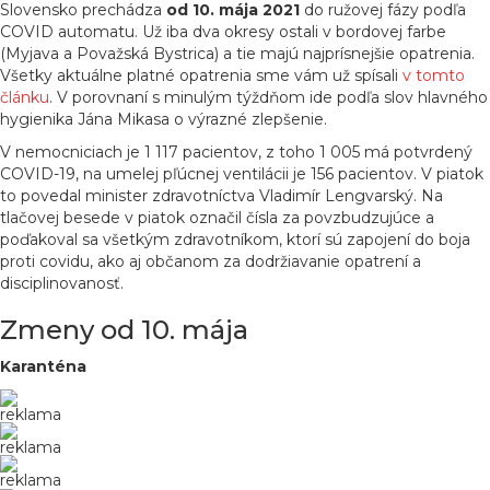
Slovensko prechádza
od 10. mája 2021
do ružovej fázy podľa
COVID automatu. Už iba dva okresy ostali v bordovej farbe
(Myjava a Považská Bystrica) a tie majú najprísnejšie opatrenia.
Všetky aktuálne platné opatrenia sme vám už spísali
v tomto
článku
. V porovnaní s minulým týždňom ide podľa slov hlavného
hygienika Jána Mikasa o výrazné zlepšenie.
V nemocniciach je 1 117 pacientov, z toho 1 005 má potvrdený
COVID-19, na umelej pľúcnej ventilácii je 156 pacientov. V piatok
to povedal minister zdravotníctva Vladimír Lengvarský. Na
tlačovej besede v piatok označil čísla za povzbudzujúce a
poďakoval sa všetkým zdravotníkom, ktorí sú zapojení do boja
proti covidu, ako aj občanom za dodržiavanie opatrení a
disciplinovanosť.
Zmeny od 10. mája
Karanténa
reklama
reklama
reklama