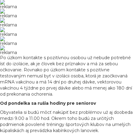
reklama
reklama
reklama
reklama
reklama
reklama
Po úzkom kontakte s pozitívnou osobou už nebude potrebné
ísť do izolácie, ak je človek bez príznakov a má za sebou
očkovanie. Rovnako po úzkom kontakte s pozitívne
testovaným nemusí byť v izolácii osoba, ktorá je zaočkovaná
mRNA vakcínou a má 14 dní po druhej dávke, vektorovou
vakcínou 4 týždne po prvej dávke alebo má menej ako 180 dní
od prekonania ochorenia.
Od pondelka sa rušia hodiny pre seniorov
Obyvatelia si budú môcť nakúpiť bez problémov už aj doobeda
medzi 9.00 a 11.00 hod. Okrem toho budú za určitých
podmienok povolené tréningy športových klubov na umelých
kúpaliskách aj prevádzka kabínkových lanoviek.