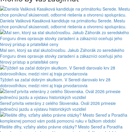
Daniela Vašková Kasáková kandiduje na primátorku Serede. Mestu
chce ponúknuť skúsenosti, odborné riešenia a otvorenú spoluprácu.
Mal sen, ktorý sa stal skutočnosťou. Jakub Záhorák zo seredského
Fonguru dnes opravuje stovky zariadení a zákazníci oceňujú jeho
férový prístup a priateľské ceny
Týždeň sa začal dobrým skutkom. V Seredi darovalo krv 28
dobrovoľníkov, medzi nimi aj traja prvodarcovia
Sereď privíta veterány z celého Slovenska. Ovál 2026 prinesie
jedinečnú jazdu a výstavu historických vozidiel
Riešite dlhy, vzťahy alebo právne otázky? Mesto Sereď a Poradňa