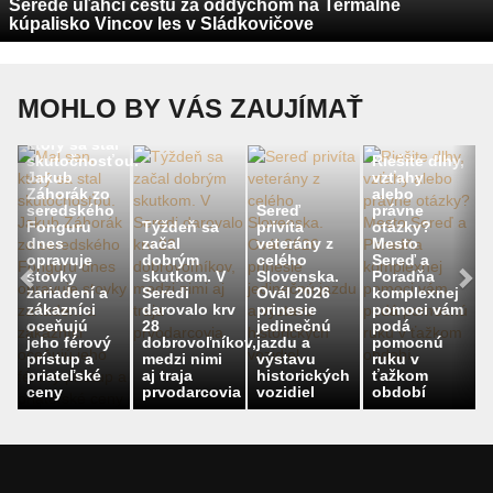
Serede uľahčí cestu za oddychom na Termálne
kúpalisko Vincov les v Sládkovičove
MOHLO BY VÁS ZAUJÍMAŤ
Mal sen,
ktorý sa stal
skutočnosťou.
Riešite dlhy,
Jakub
vzťahy
Záhorák zo
alebo
seredského
Sereď
právne
Fonguru
Týždeň sa
privíta
otázky?
dnes
začal
veterány z
Mesto
opravuje
dobrým
celého
Sereď a
stovky
skutkom. V
Slovenska.
Poradňa
zariadení a
Seredi
Ovál 2026
komplexnej
zákazníci
darovalo krv
prinesie
pomoci vám
oceňujú
28
jedinečnú
podá
jeho férový
dobrovoľníkov,
jazdu a
pomocnú
prístup a
medzi nimi
výstavu
ruku v
priateľské
aj traja
historických
ťažkom
ceny
prvodarcovia
vozidiel
období