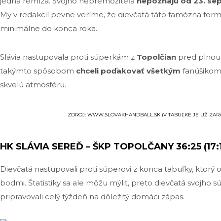
jedna remíza. Svojho nepremožiteľa
nepoznajú od 23. se
My v redakcií pevne veríme, že dievčatá táto famózna forma
minimálne do konca roka.
Slávia nastupovala proti súperkám z
Topolčian
pred plnou 
takýmto spôsobom
chceli poďakovať všetkým
fanúšikom, 
skvelú atmosféru.
ZDROJ: WWW.SLOVAKHANDBALL.SK (V TABUĽKE JE UŽ ZAR
HK SLÁVIA SEREĎ – ŠKP TOPOLČANY 36:25 (17:1
Dievčatá nastupovali proti súperovi z konca tabuľky, ktorý
bodmi. Štatistiky sa ale môžu mýliť, preto dievčatá svojho s
pripravovali celý týždeň na dôležitý domáci zápas.