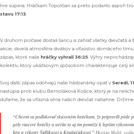
hre súpera. Hráčkam Topolčian sa preto podarilo aspoň troc
stavu 17:13
.
V druhom polčase dostali šancu si zahrať všetky dievčatá a 
akcie, skvelá atmosféra divákov a víťazstvo domáceho tímu. 
zápas, ktoré naše
hráčky vyhrali 36:25
. Výhry neprichádza
kolektív, ktorý ukážkovým spôsobom charakterizuje celý kl
Svoj ďalší zápas odohrajú naše hádzanárky opäť v
Seredi, 
nastúpia proti klubu Bernoláková Košice, ktorý je na nel
dúfame, že sa víťazná séria našich dievčat natiahne. Držíme
“Chcem sa poďakovať skúseným hráčkam, že pripravili pôde pre v
góly viaceré hráčky a určite to aj im pomôže k lepším výkono
hru a výkony Šidlíkovej a Krajinčákovej.”
Marián Mališ, vedúc