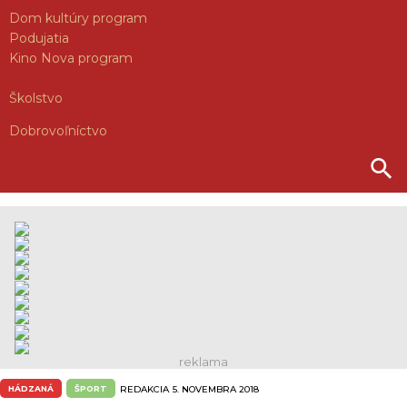
Dom kultúry program
Podujatia
Kino Nova program
Školstvo
Dobrovoľníctvo
HÁDZANÁ
ŠPORT
REDAKCIA
5. NOVEMBRA 2018