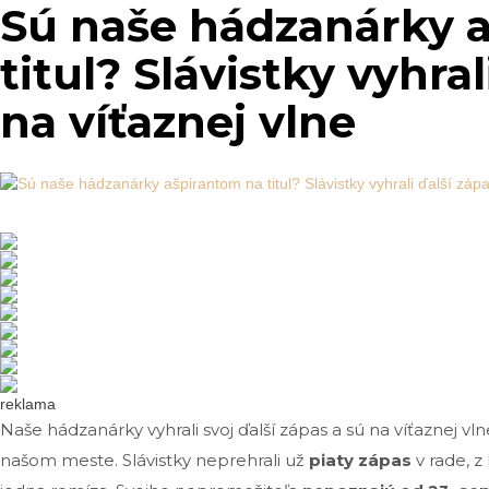
Sú naše hádzanárky 
titul? Slávistky vyhral
na víťaznej vlne
reklama
Naše hádzanárky vyhrali svoj ďalší zápas a sú na víťaznej vl
našom meste. Slávistky neprehrali už
piaty zápas
v rade, z