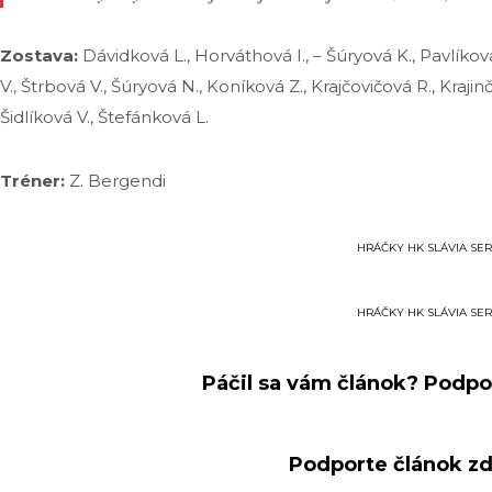
Zostava:
Dávidková L., Horváthová I., – Šúryová K., Pavlíko
V., Štrbová V., Šúryová N., Koníková Z., Krajčovičová R., Kraji
Šidlíková V., Štefánková L.
Tréner:
Z. Bergendi
HRÁČKY HK SLÁVIA SE
HRÁČKY HK SLÁVIA SE
Páčil sa vám článok? Podpo
Podporte článok zd