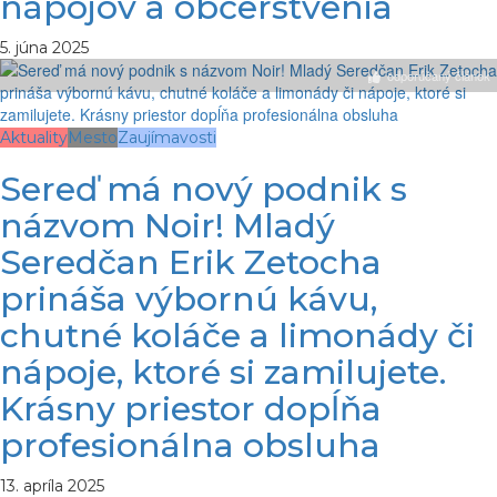
nápojov a občerstvenia
5. júna 2025
odporúčaný článok
Aktuality
Mesto
Zaujímavosti
Sereď má nový podnik s
názvom Noir! Mladý
Seredčan Erik Zetocha
prináša výbornú kávu,
chutné koláče a limonády či
nápoje, ktoré si zamilujete.
Krásny priestor dopĺňa
profesionálna obsluha
13. apríla 2025