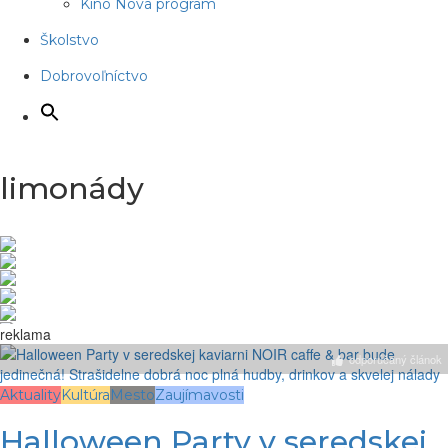
Kino Nova program
Školstvo
Dobrovoľníctvo
limonády
reklama
odporúčaný článok
Aktuality
Kultúra
Mesto
Zaujímavosti
Halloween Party v seredskej