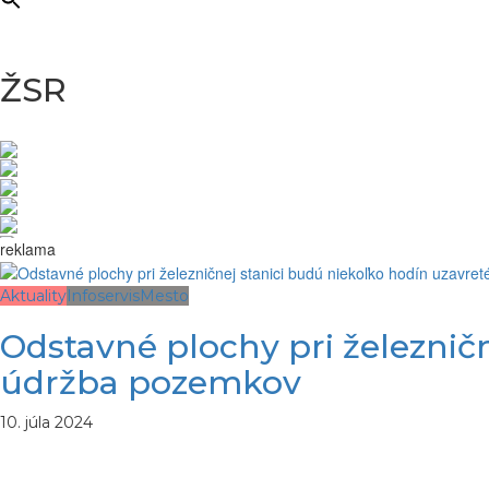
ŽSR
reklama
Aktuality
Infoservis
Mesto
Odstavné plochy pri železnič
údržba pozemkov
10. júla 2024