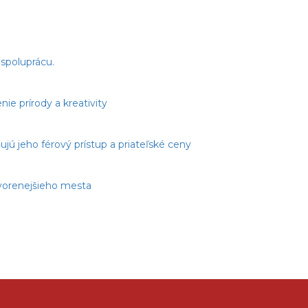
spoluprácu.
e prírody a kreativity
jú jeho férový prístup a priateľské ceny
tvorenejšieho mesta