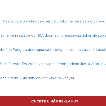
. Mestu chce ponúknuť skúsenosti, odborné riešenia a otvorenú 
dherné realizácie od R&A doumach predstavujú dokonalé spojeni
edského Fonguru dnes opravuje stovky zariadení a zákazníci oceňu
imátora Serede. Do volieb vstupuje s tímom odborníkov a víziou o
ede. Strehúň škvrnitý dokáže uloviť aj kobylku
CHCETE U NÁS REKLAMU?