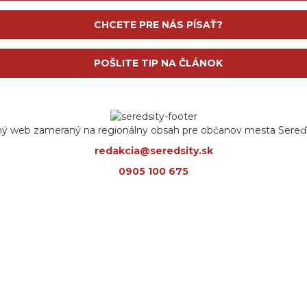
CHCETE PRE NÁS PÍSAŤ?
POŠLITE TIP NA ČLÁNOK
ný web zameraný na regionálny obsah pre občanov mesta Sereď a
redakcia@seredsity.sk
0905 100 675