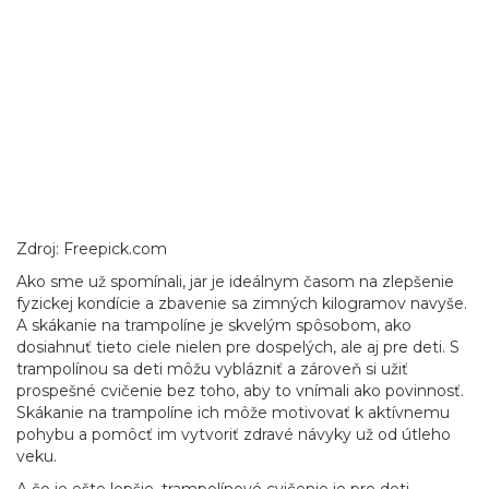
Zdroj: Freepick.com
Ako sme už spomínali, jar je ideálnym časom na zlepšenie
fyzickej kondície a zbavenie sa zimných kilogramov navyše.
A skákanie na trampolíne je skvelým spôsobom, ako
dosiahnuť tieto ciele nielen pre dospelých, ale aj pre deti. S
trampolínou sa deti môžu vyblázniť a zároveň si užiť
prospešné cvičenie bez toho, aby to vnímali ako povinnosť.
Skákanie na trampolíne ich môže motivovať k aktívnemu
pohybu a pomôcť im vytvoriť zdravé návyky už od útleho
veku.