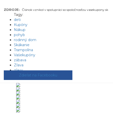
ZDROJE:
Článok vznikol v spolupráci so spoločnosťou vasekupony.sk
Tagy:
deti
Kupóny
Nákup
pohyb
rodinný dom
Skákanie
Trampolína
Vašekupóny
zábava
Zľava
zľavy
Zdieľať na Facebooku