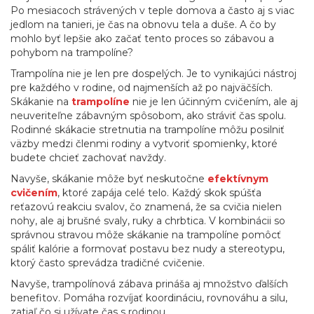
Po mesiacoch strávených v teple domova a často aj s viac
jedlom na tanieri, je čas na obnovu tela a duše. A čo by
mohlo byť lepšie ako začať tento proces so zábavou a
pohybom na trampolíne?
Trampolína nie je len pre dospelých. Je to vynikajúci nástroj
pre každého v rodine, od najmenších až po najväčších.
Skákanie na
trampolíne
nie je len účinným cvičením, ale aj
neuveriteľne zábavným spôsobom, ako stráviť čas spolu.
Rodinné skákacie stretnutia na trampolíne môžu posilniť
väzby medzi členmi rodiny a vytvoriť spomienky, ktoré
budete chcieť zachovať navždy.
Navyše, skákanie môže byť neskutočne
efektívnym
cvičením
, ktoré zapája celé telo. Každý skok spúšťa
reťazovú reakciu svalov, čo znamená, že sa cvičia nielen
nohy, ale aj brušné svaly, ruky a chrbtica. V kombinácii so
správnou stravou môže skákanie na trampolíne pomôcť
spáliť kalórie a formovať postavu bez nudy a stereotypu,
ktorý často sprevádza tradičné cvičenie.
Navyše, trampolínová zábava prináša aj množstvo ďalších
benefitov. Pomáha rozvíjať koordináciu, rovnováhu a silu,
zatiaľ čo si užívate čas s rodinou.