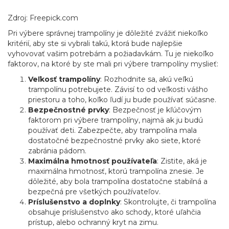
Zdroj: Freepick.com
Pri výbere správnej trampolíny je dôležité zvážiť niekoľko
kritérií, aby ste si vybrali takú, ktorá bude najlepšie
vyhovovať vašim potrebám a požiadavkám. Tu je niekoľko
faktorov, na ktoré by ste mali pri výbere trampolíny myslieť:
Veľkosť trampolíny
: Rozhodnite sa, akú veľkú
trampolínu potrebujete. Závisí to od veľkosti vášho
priestoru a toho, koľko ľudí ju bude používať súčasne.
Bezpečnostné prvky
: Bezpečnosť je kľúčovým
faktorom pri výbere trampolíny, najmä ak ju budú
používať deti. Zabezpečte, aby trampolína mala
dostatočné bezpečnostné prvky ako siete, ktoré
zabránia pádom.
Maximálna hmotnosť používateľa
: Zistite, aká je
maximálna hmotnosť, ktorú trampolína znesie. Je
dôležité, aby bola trampolína dostatočne stabilná a
bezpečná pre všetkých používateľov.
Príslušenstvo a doplnky
: Skontrolujte, či trampolína
obsahuje príslušenstvo ako schody, ktoré uľahčia
prístup, alebo ochranný kryt na zimu.