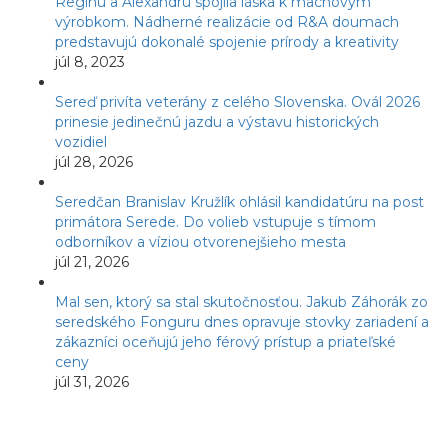
Reginu a Alexandru spojila láska k machovým
výrobkom. Nádherné realizácie od R&A doumach
predstavujú dokonalé spojenie prírody a kreativity
júl 8, 2023
Sereď privíta veterány z celého Slovenska. Ovál 2026
prinesie jedinečnú jazdu a výstavu historických
vozidiel
júl 28, 2026
Seredčan Branislav Kružlík ohlásil kandidatúru na post
primátora Serede. Do volieb vstupuje s tímom
odborníkov a víziou otvorenejšieho mesta
júl 21, 2026
Mal sen, ktorý sa stal skutočnosťou. Jakub Záhorák zo
seredského Fonguru dnes opravuje stovky zariadení a
zákazníci oceňujú jeho férový prístup a priateľské
ceny
júl 31, 2026