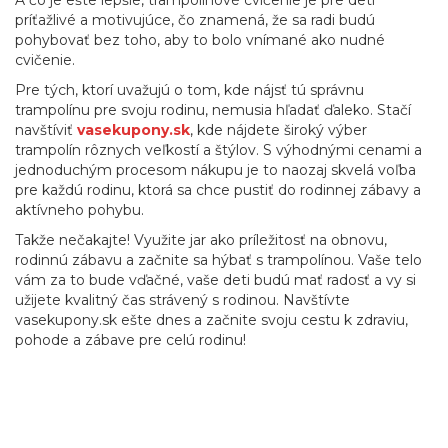
A čo je ešte lepšie, trampolínové cvičenie je pre deti
príťažlivé a motivujúce, čo znamená, že sa radi budú
pohybovať bez toho, aby to bolo vnímané ako nudné
cvičenie.
Pre tých, ktorí uvažujú o tom, kde nájsť tú správnu
trampolínu pre svoju rodinu, nemusia hľadať ďaleko. Stačí
navštíviť
vasekupony.sk
, kde nájdete široký výber
trampolín rôznych veľkostí a štýlov. S výhodnými cenami a
jednoduchým procesom nákupu je to naozaj skvelá voľba
pre každú rodinu, ktorá sa chce pustiť do rodinnej zábavy a
aktívneho pohybu.
Takže nečakajte! Využite jar ako príležitosť na obnovu,
rodinnú zábavu a začnite sa hýbať s trampolínou. Vaše telo
vám za to bude vďačné, vaše deti budú mať radosť a vy si
užijete kvalitný čas strávený s rodinou. Navštívte
vasekupony.sk ešte dnes a začnite svoju cestu k zdraviu,
pohode a zábave pre celú rodinu!