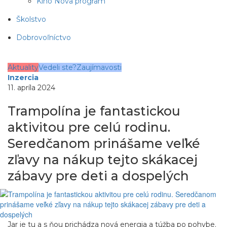
Kino Nova program
Školstvo
Dobrovoľníctvo
Aktuality
Vedeli ste?
Zaujímavosti
Inzercia
11. apríla 2024
Trampolína je fantastickou
aktivitou pre celú rodinu.
Seredčanom prinášame veľké
zľavy na nákup tejto skákacej
zábavy pre deti a dospelých
Jar je tu a s ňou prichádza nová energia a túžba po pohybe.