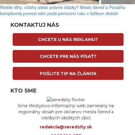
Riešite dlhy, vzťahy alebo právne otázky? Mesto Sereď a Poradňa
komplexnej pomoci vám podá pomocnú ruku v ťažkom období
KONTAKTUJ NÁS
CHCETE U NÁS REKLAMU?
CHCETE PRE NÁS PÍSAŤ?
POŠLITE TIP NA ČLÁNOK
KTO SME
Sme lifestylovo-informačný web zameraný na
regionálny obsah pre občanov mesta Sereď a
všetkých okolitých obcí.
redakcia@seredsity.sk