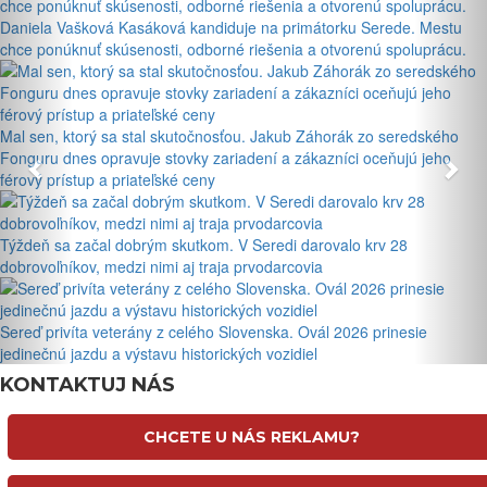
Daniela Vašková Kasáková kandiduje na primátorku Serede. Mestu
chce ponúknuť skúsenosti, odborné riešenia a otvorenú spoluprácu.
Mal sen, ktorý sa stal skutočnosťou. Jakub Záhorák zo seredského
Fonguru dnes opravuje stovky zariadení a zákazníci oceňujú jeho
férový prístup a priateľské ceny
Týždeň sa začal dobrým skutkom. V Seredi darovalo krv 28
dobrovoľníkov, medzi nimi aj traja prvodarcovia
Sereď privíta veterány z celého Slovenska. Ovál 2026 prinesie
jedinečnú jazdu a výstavu historických vozidiel
KONTAKTUJ NÁS
CHCETE U NÁS REKLAMU?