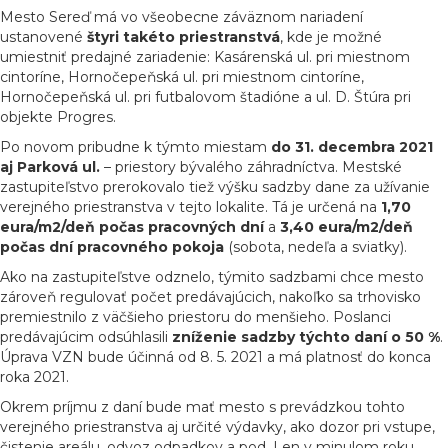
Mesto Sereď má vo všeobecne záväznom nariadení
ustanovené
štyri takéto priestranstvá
, kde je možné
umiestniť predajné zariadenie: Kasárenská ul. pri miestnom
cintoríne, Hornočepeňská ul. pri miestnom cintoríne,
Hornočepeňská ul. pri futbalovom štadióne a ul. D. Štúra pri
objekte Progres.
Po novom pribudne k týmto miestam
do 31. decembra 2021
aj Parková ul.
– priestory bývalého záhradníctva. Mestské
zastupiteľstvo prerokovalo tiež výšku sadzby dane za užívanie
verejného priestranstva v tejto lokalite. Tá je určená na
1,70
eura/m2/deň počas pracovných dní
a
3,40 eura/m2/deň
počas dní pracovného pokoja
(sobota, nedeľa a sviatky).
Ako na zastupiteľstve odznelo, týmito sadzbami chce mesto
zároveň regulovať počet predávajúcich, nakoľko sa trhovisko
premiestnilo z väčšieho priestoru do menšieho. Poslanci
predávajúcim odsúhlasili
zníženie sadzby týchto daní o 50 %
.
Úprava VZN bude účinná od 8. 5. 2021 a má platnosť do konca
roka 2021.
Okrem príjmu z daní bude mať mesto s prevádzkou tohto
verejného priestranstva aj určité výdavky, ako dozor pri vstupe,
čistenie areálu, odvoz odpadkov a pod. Len v minulom roku