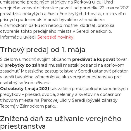
umiestnenie predajných stánkov na Parkovú ulicu. Úrad
verejného zdravotníctva síce povolil od pondelka 22. marca 2021
prevádzku nekrytých a čiastočne krytých trhovísk, no za veľmi
prísnych podmienok. V areáli bývalého záhradníctva
v Zámockom parku ich nebolo možné dodržať, preto sa
otvorenie tohto predajného miesta v Seredi oneskorilo.
Informáciu uviedli
Seredské novinky.
Trhový predaj od 1. mája
S cieľom umožniť svojim občanom
predávať a kupovať
tovar
či
prebytky zo záhrad
museli mestskí poslanci na aprílovom
zasadnutí Mestského zastupiteľstva v Seredi ustanoviť priestor
v areáli bývalého záhradníctva ako verejné priestranstvo pre
osobitný spôsob užívania.
Od soboty 1.mája 2021
tak začína predaj poľnohospodárskych
prebytkov – priesad, ovocia, zeleniny a kvetov na dočasnom
trhovom mieste na Parkovej ulici v Seredi (bývalé záhrady
Tecom) v Zámockom parku.
Znížená daň za užívanie verejného
priestranstva