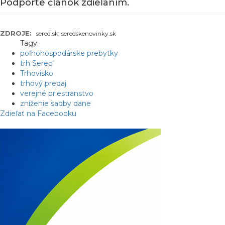
Podporte článok zdieľaním.
ZDROJE:
sered.sk, seredskenovinky.sk
Tagy:
poľnohospodárske prebytky
trh Sereď
Trhovisko
trhový predaj
verejné priestranstvo
zníženie sadby dane
Zdieľať na Facebooku