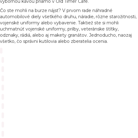
výbornou kávou priamo v Old Timer Cafe.
Čo ste mohli na burze nájsť? V prvom rade náhradné
automobilové diely všetkého druhu, náradie, rôzne starožitnosti,
vojenské uniformy alebo vybavenie. Taktiež ste si mohli
uchmatnúť vojenské uniformy, prilby, veteránske štítky,
odznaky, rádiá, alebo aj makety granátov. Jednoducho, naozaj
všetko, čo správni kutilovia alebo zberatelia ocenia.