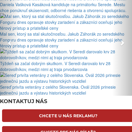
Daniela Vašková Kasáková kandiduje na primátorku Serede. Mestu
chce ponúknuť skúsenosti, odborné riešenia a otvorenú spoluprácu.
Mal sen, ktorý sa stal skutočnosťou. Jakub Záhorák zo seredského
Fonguru dnes opravuje stovky zariadení a zákazníci oceňujú jeho
férový prístup a priateľské ceny
Týždeň sa začal dobrým skutkom. V Seredi darovalo krv 28
dobrovoľníkov, medzi nimi aj traja prvodarcovia
Sereď privíta veterány z celého Slovenska. Ovál 2026 prinesie
jedinečnú jazdu a výstavu historických vozidiel
KONTAKTUJ NÁS
CHCETE U NÁS REKLAMU?