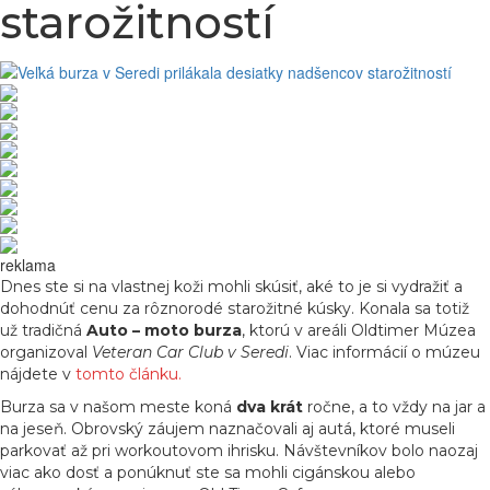
starožitností
reklama
Dnes ste si na vlastnej koži mohli skúsiť, aké to je si vydražiť a
dohodnúť cenu za rôznorodé starožitné kúsky. Konala sa totiž
už tradičná
Auto – moto burza
, ktorú v areáli Oldtimer Múzea
organizoval
Veteran Car Club v Seredi
. Viac informácií o múzeu
nájdete v
tomto článku.
Burza sa v našom meste koná
dva krát
ročne, a to vždy na jar a
na jeseň. Obrovský záujem naznačovali aj autá, ktoré museli
parkovať až pri workoutovom ihrisku. Návštevníkov bolo naozaj
viac ako dosť a ponúknuť ste sa mohli cigánskou alebo