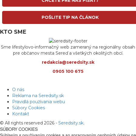
CHCETE PRE NÁS PÍSAŤ?
POŠLITE TIP NA ČLÁNOK
KTO SME
Sme lifestylovo-informačný web zameraný na regionálny obsah
pre občanov mesta Sereď a všetkých okolitých obcí.
redakcia@seredsity.sk
0905 100 675
O nás
Reklama na Seredsity.sk
Pravidlá používania webu
Súbory Cookies
Kontakt
© All rights reserved 2026 -
Seredsity.sk
.
SÚBORY COOKIES
Súhlasím s používaním cookies a so spracovaním osobných údajov na