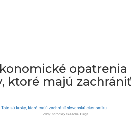
 ekonomické opatrenia
, ktoré majú zachráni
Zdroj: seredsity.sk/Michal Dinga