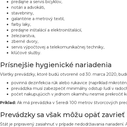
predajne a servis bicyklov,
notári a advokáti,
stavebniny,
galantérie a metrový textil,
farby laky,
predajne inštalácií a elektroinštalácií,
železiarstva,
zberné dvory,
servis výpočtovej a telekomunikačnej techniky,
kľúčové služby.
Prísnejšie hygienické nariadenia
Všetky prevádzky, ktoré budú otvorené od 30. marca 2020, budú m
povinná dezinfekcia rúk alebo rukavice (napríklad mikrotén
prevádzka musí zabezpečiť minimálny odstup ľudí v radoch, 
počet nakupujúcich v jednom okamihu nesmie prekročiť ko
Príklad:
Ak má prevádzka v Seredi 100 metrov štvorcových predaj
Prevádzky sa však môžu opäť zavrieť
Štát je pripravený zasiahnuť v prípade nedodržiavania nariadení.