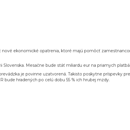
ič nové ekonomické opatrenia, ktoré majú pomôcť zamestnanco
ii Slovenska. Mesačne bude stáť miliardu eur na priamych platbá
j prevádzka je povinne uzatvorená. Takisto poskytne príspevky p
R bude hradených po celú dobu 55 % ich hrubej mzdy.