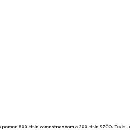
de o pomoc 800-tisíc zamestnancom a 200-tisíc SZČO.
Žiadost