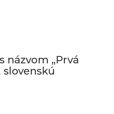
 s názvom „Prvá
ť slovenskú