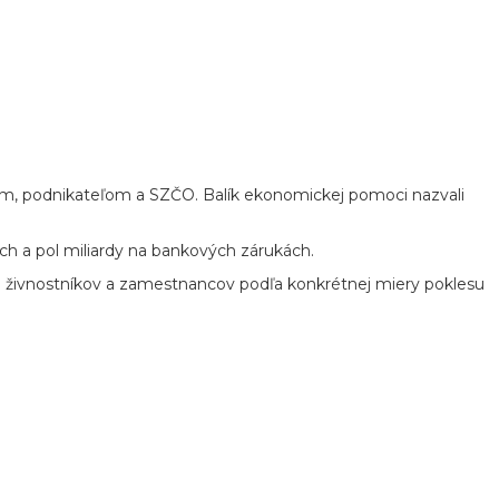
m, podnikateľom a SZČO. Balík ekonomickej pomoci nazvali
ch a pol miliardy na bankových zárukách.
re živnostníkov a zamestnancov podľa konkrétnej miery poklesu