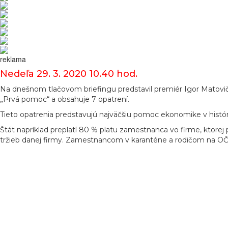
reklama
Nedeľa 29. 3. 2020 10.40 hod.
Na dnešnom tlačovom briefingu predstavil premiér Igor Matov
„Prvá pomoc“ a obsahuje 7 opatrení.
Tieto opatrenia predstavujú najväčšiu pomoc ekonomike v histór
Štát napríklad preplatí 80 % platu zamestnanca vo firme, ktore
tržieb danej firmy. Zamestnancom v karanténe a rodičom na OČ