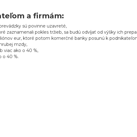
teľom a firmám:
 prevádzky sú povinne uzavreté,
ré zaznamenali pokles tržieb, sa budú odvíjať od výšky ich prepa
liónov eur, ktoré potom komerčné banky posunú k podnikateľ
 hrubej mzdy,
b viac ako o 40 %,
o o 40 %.