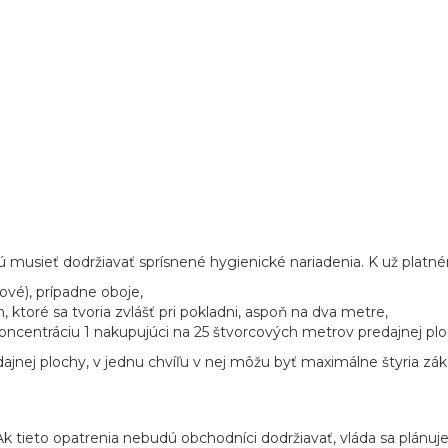
usieť dodržiavať sprísnené hygienické nariadenia. K už platnému 
ové), prípadne oboje,
ktoré sa tvoria zvlášť pri pokladni, aspoň na dva metre,
ncentráciu 1 nakupujúci na 25 štvorcových metrov predajnej plo
nej plochy, v jednu chvíľu v nej môžu byť maximálne štyria záka
 Ak tieto opatrenia nebudú obchodníci dodržiavať, vláda sa plánu