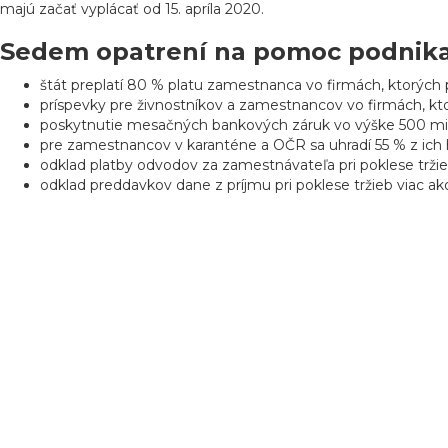
majú začať vyplácať od 15. apríla 2020.
Sedem opatrení na pomoc podnika
štát preplatí 80 % platu zamestnanca vo firmách, ktorých
príspevky pre živnostníkov a zamestnancov vo firmách, kto
poskytnutie mesačných bankových záruk vo výške 500 mi
pre zamestnancov v karanténe a OČR sa uhradí 55 % z ich
odklad platby odvodov za zamestnávateľa pri poklese tržie
odklad preddavkov dane z príjmu pri poklese tržieb viac ak