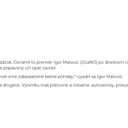
vádzok. Oznámil to premiér Igor Matovič (OĽaNO) po dnešnom r
e pripravený ich opäť zavrieť.
ali sme zabezpečené bežné potreby,“
vyjadril sa Igor Matovič.
drogérie. Výnimku mali práčovne a čistiarne, autoservisy, pneus