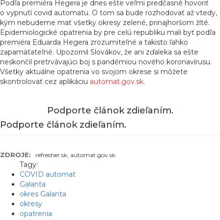
Podľa premiéra Hegera je dnes ešte veľmi predčasné hovoriť
o vypnutí covid automatu. O tom sa bude rozhodovať až vtedy,
kým nebudeme mať všetky okresy zelené, prinajhoršom žlté.
Epidemiologické opatrenia by pre celú republiku mali byť podľa
premiéra Eduarda Hegera zrozumiteľné a takisto ľahko
zapamätateľné. Upozornil Slovákov, že ani zďaleka sa ešte
neskončil pretrvávajúci boj s pandémiou nového koronavírusu.
Všetky aktuálne opatrenia vo svojom okrese si môžete
skontrolovať cez aplikáciu
automat.gov.sk
.
Podporte článok zdieľaním.
Podporte článok zdieľaním.
ZDROJE:
refresher.sk, automat.gov.sk
Tagy:
COVID automat
Galanta
okres Galanta
okresy
opatrenia