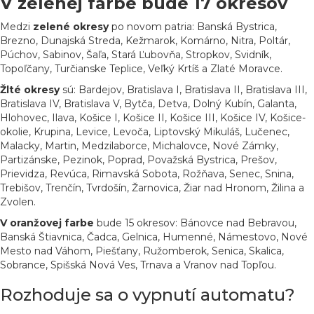
V zelenej farbe bude 17 okresov
Medzi
zelené okresy
po novom patria: Banská Bystrica,
Brezno, Dunajská Streda, Kežmarok, Komárno, Nitra, Poltár,
Púchov, Sabinov, Šaľa, Stará Ľubovňa, Stropkov, Svidník,
Topoľčany, Turčianske Teplice, Veľký Krtíš a Zlaté Moravce.
Žlté okresy
sú: Bardejov, Bratislava I, Bratislava II, Bratislava III,
Bratislava IV, Bratislava V, Bytča, Detva, Dolný Kubín, Galanta,
Hlohovec, Ilava, Košice I, Košice II, Košice III, Košice IV, Košice-
okolie, Krupina, Levice, Levoča, Liptovský Mikuláš, Lučenec,
Malacky, Martin, Medzilaborce, Michalovce, Nové Zámky,
Partizánske, Pezinok, Poprad, Považská Bystrica, Prešov,
Prievidza, Revúca, Rimavská Sobota, Rožňava, Senec, Snina,
Trebišov, Trenčín, Tvrdošín, Žarnovica, Žiar nad Hronom, Žilina a
Zvolen.
V oranžovej farbe
bude 15 okresov: Bánovce nad Bebravou,
Banská Štiavnica, Čadca, Gelnica, Humenné, Námestovo, Nové
Mesto nad Váhom, Piešťany, Ružomberok, Senica, Skalica,
Sobrance, Spišská Nová Ves, Trnava a Vranov nad Topľou.
Rozhoduje sa o vypnutí automatu?