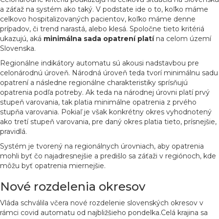
a záťaž na systém ako taký. V podstate ide o to, koľko máme
celkovo hospitalizovaných pacientov, koľko máme denne
prípadov, či trend narastá, alebo klesá. Spoločne tieto kritériá
ukazujú, aká
minimálna sada opatrení platí
na celom území
Slovenska.
Regionálne indikátory automatu sú akousi nadstavbou pre
celonárodnú úroveň. Národná úroveň teda tvorí minimálnu sadu
opatrení a následne regionálne charakteristiky sprísňujú
opatrenia podľa potreby. Ak teda na národnej úrovni platí prvý
stupeň varovania, tak platia minimálne opatrenia z prvého
stupňa varovania. Pokiaľ je však konkrétny okres vyhodnotený
ako tretí stupeň varovania, pre daný okres platia tieto, prísnejšie,
pravidlá.
Systém je tvorený na regionálnych úrovniach, aby opatrenia
mohli byť čo najadresnejšie a predišlo sa záťaži v regiónoch, kde
môžu byť opatrenia miernejšie.
Nové rozdelenia okresov
Vláda schválila včera nové rozdelenie slovenských okresov v
rámci covid automatu od najbližšieho pondelka.Celá krajina sa