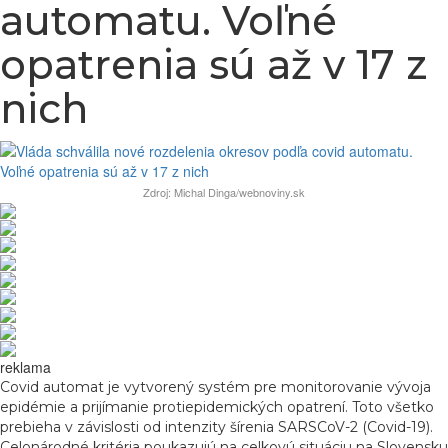
automatu. Voľné
opatrenia sú až v 17 z
nich
Zdroj: Michal Dinga/webnoviny.sk
reklama
Covid automat je vytvorený systém pre monitorovanie vývoja
epidémie a prijímanie protiepidemických opatrení. Toto všetko
prebieha v závislosti od intenzity šírenia SARSCoV-2 (Covid-19).
Celonárodné kritéria poukazujú na celkovú situáciu na Slovensku