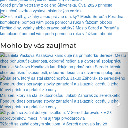
Sereď privíta veterány z celého Slovenska. Ovál 2026 prinesie
jedinečnú jazdu a výstavu historických vozidiel
Riešite dlhy, vzťahy alebo právne otázky? Mesto Sereď a Poradňa
komplexnej pomoci vám podá pomocnú ruku v ťažkom období
Mohlo by vás zaujímať
Daniela Vašková Kasáková kandiduje na primátorku Serede. Mestu
chce ponúknuť skúsenosti, odborné riešenia a otvorenú spoluprácu.
Mal sen, ktorý sa stal skutočnosťou. Jakub Záhorák zo seredského
Fonguru dnes opravuje stovky zariadení a zákazníci oceňujú jeho
férový prístup a priateľské ceny
Týždeň sa začal dobrým skutkom. V Seredi darovalo krv 28