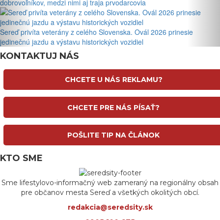
dobrovoľníkov, medzi nimi aj traja prvodarcovia
Sereď privíta veterány z celého Slovenska. Ovál 2026 prinesie
jedinečnú jazdu a výstavu historických vozidiel
KONTAKTUJ NÁS
CHCETE U NÁS REKLAMU?
CHCETE PRE NÁS PÍSAŤ?
POŠLITE TIP NA ČLÁNOK
KTO SME
Sme lifestylovo-informačný web zameraný na regionálny obsah
pre občanov mesta Sereď a všetkých okolitých obcí.
redakcia@seredsity.sk