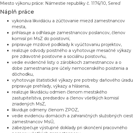
Miesto výkonu práce: Námestie republiky č. 1176/10, Sereď
Náplň práce
vykonáva likvidáciu a zúčtovanie miezd zamestnancov
mesta,
prihlasuje a odhlasuje zamestnancov poslancov, členov
komisií pri MsZ do poisťovní,
pripravuje mzdové podklady k vyúčtovaniu projektov,
realizuje odvody poistného a vyhotovuje mesačné výkazy
pre zdravotné poisťovne a sociálnu poisťovňu,
vedie evidenčné listy o zárobkoch zamestnancov a o
dobe zamestnania pre účely nemocenského poistenia a
dôchodku,
vyhotovuje štatistické výkazy pre potreby daňového úradu
pripravuje prehľady, výkazy a hlásenia,
realizuje likvidáciu odmien členom mestského
zastupiteľstva, predsedov a členov všetkých komisií
zriadených MsZ,
likviduje odmeny členom ZPOZ,
vedie evidenciu domácich a zahraničných služobných ciest
zamestnancov MsÚ,
zabezpečuje výstupné doklady pri skončení pracovného