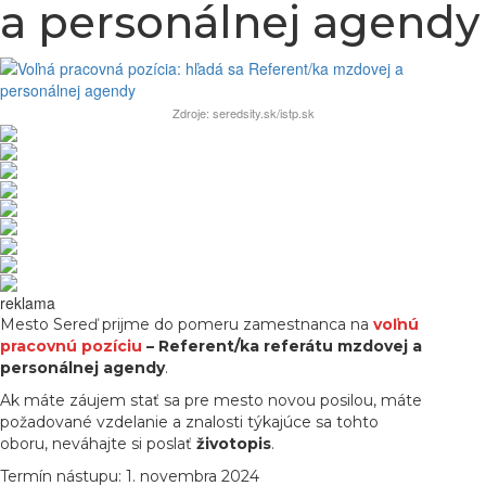
a personálnej agendy
Zdroje: seredsity.sk/istp.sk
reklama
Mesto Sereď prijme do pomeru zamestnanca na
voľnú
pracovnú pozíciu
– Referent/ka referátu mzdovej a
personálnej agendy
.
Ak máte záujem stať sa pre mesto novou posilou, máte
požadované vzdelanie a znalosti týkajúce sa tohto
oboru, neváhajte si poslať
životopis
.
Termín nástupu: 1. novembra 2024