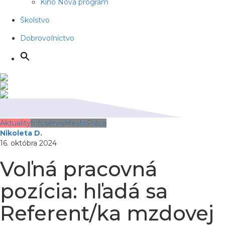
Kino Nova program
Školstvo
Dobrovoľníctvo
Aktuality
Infoservis
Mesto
Práca
Nikoleta D.
16. októbra 2024
Voľná pracovná
pozícia: hľadá sa
Referent/ka mzdovej