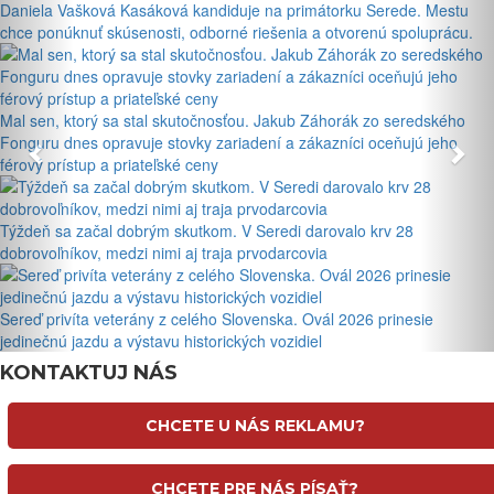
Daniela Vašková Kasáková kandiduje na primátorku Serede. Mestu
chce ponúknuť skúsenosti, odborné riešenia a otvorenú spoluprácu.
Mal sen, ktorý sa stal skutočnosťou. Jakub Záhorák zo seredského
Fonguru dnes opravuje stovky zariadení a zákazníci oceňujú jeho
férový prístup a priateľské ceny
Týždeň sa začal dobrým skutkom. V Seredi darovalo krv 28
dobrovoľníkov, medzi nimi aj traja prvodarcovia
Sereď privíta veterány z celého Slovenska. Ovál 2026 prinesie
jedinečnú jazdu a výstavu historických vozidiel
KONTAKTUJ NÁS
CHCETE U NÁS REKLAMU?
CHCETE PRE NÁS PÍSAŤ?