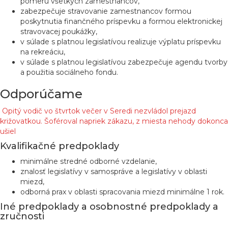
pomeru všetkých zamestnancov,
zabezpečuje stravovanie zamestnancov formou
poskytnutia finančného príspevku a formou elektronickej
stravovacej poukážky,
v súlade s platnou legislatívou realizuje výplatu príspevku
na rekreáciu,
v súlade s platnou legislatívou zabezpečuje agendu tvorby
a použitia sociálneho fondu.
Odporúčame
Opitý vodič vo štvrtok večer v Seredi nezvládol prejazd
križovatkou. Šoféroval napriek zákazu, z miesta nehody dokonca
ušiel
Kvalifikačné predpoklady
minimálne stredné odborné vzdelanie,
znalosť legislatívy v samospráve a legislatívy v oblasti
miezd,
odborná prax v oblasti spracovania miezd minimálne 1 rok.
Iné predpoklady a osobnostné predpoklady a
zručnosti