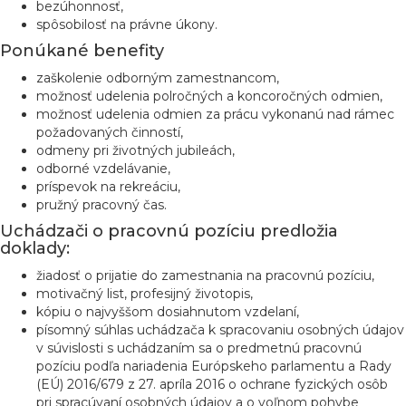
bezúhonnosť,
spôsobilosť na právne úkony.
Ponúkané benefity
zaškolenie odborným zamestnancom,
možnosť udelenia polročných a koncoročných odmien,
možnosť udelenia odmien za prácu vykonanú nad rámec
požadovaných činností,
odmeny pri životných jubileách,
odborné vzdelávanie,
príspevok na rekreáciu,
pružný pracovný čas.
Uchádzači o pracovnú pozíciu predložia
doklady:
žiadosť o prijatie do zamestnania na pracovnú pozíciu,
motivačný list, profesijný životopis,
kópiu o najvyššom dosiahnutom vzdelaní,
písomný súhlas uchádzača k spracovaniu osobných údajov
v súvislosti s uchádzaním sa o predmetnú pracovnú
pozíciu podľa nariadenia Európskeho parlamentu a Rady
(EÚ) 2016/679 z 27. apríla 2016 o ochrane fyzických osôb
pri spracúvaní osobných údajov a o voľnom pohybe