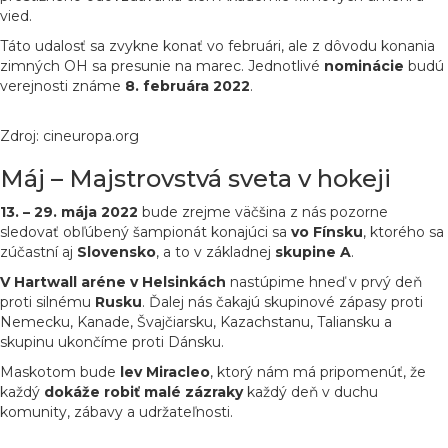
vied.
Táto udalosť sa zvykne konať vo februári, ale z dôvodu konania
zimných OH sa presunie na marec. Jednotlivé
nominácie
budú
verejnosti známe
8. februára 2022
.
Zdroj: cineuropa.org
Máj – Majstrovstvá sveta v hokeji
13. – 29. mája 2022
bude zrejme väčšina z nás pozorne
sledovať obľúbený šampionát konajúci sa
vo Fínsku
, ktorého sa
zúčastní aj
Slovensko
, a to v základnej
skupine
A
.
V Hartwall aréne v Helsinkách
nastúpime hneď v prvý deň
proti silnému
Rusku
. Ďalej nás čakajú skupinové zápasy proti
Nemecku, Kanade, Švajčiarsku, Kazachstanu, Taliansku a
skupinu ukončíme proti Dánsku.
Maskotom bude
lev
Miracleo
, ktorý nám má pripomenúť, že
každý
dokáže robiť malé zázraky
každý deň v duchu
komunity, zábavy a udržateľnosti.