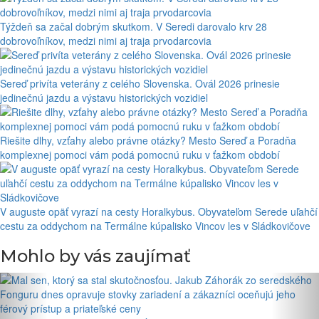
Týždeň sa začal dobrým skutkom. V Seredi darovalo krv 28
dobrovoľníkov, medzi nimi aj traja prvodarcovia
Sereď privíta veterány z celého Slovenska. Ovál 2026 prinesie
jedinečnú jazdu a výstavu historických vozidiel
Riešite dlhy, vzťahy alebo právne otázky? Mesto Sereď a Poradňa
komplexnej pomoci vám podá pomocnú ruku v ťažkom období
V auguste opäť vyrazí na cesty Horalkybus. Obyvateľom Serede uľahčí
cestu za oddychom na Termálne kúpalisko Vincov les v Sládkovičove
Mohlo by vás zaujímať