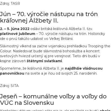
Zdroj: TASR
Jún – 70. výročie nástupu na trón
kráľovnej Alžbety II.
2. – 5. júna 2022
oslávi britská kráľovná Alžbeta II. tzv.
platinové
jubileum
– 70. výročie nástupu na trón. Historicky
ide o prvú takúto udalosť vo Veľkej Británii.
Slávnostný víkend sa začne vojenskou prehliadkou Trooping the
Colour. Nasledovať bude slávnostná bohoslužba a koncert
svetových hviezd určený aj pre verejnosť. Tieto dni budú v
krajine zároveň
štátnymi
sviatkami
.
Spomeňme, že kráľovná Alžbeta II. je
najdlhšie
vládnucou
panovníčkou
na svete a je ňou od svojich 25. narodenín.
Zdroj: SITA
Jeseň – komunálne voľby a voľby do
VÚC na Slovensku