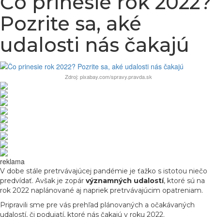
Čo prinesie rok 2022?
Pozrite sa, aké
udalosti nás čakajú
Zdroj: pixabay.com/spravy.pravda.sk
reklama
V dobe stále pretrvávajúcej pandémie je ťažko s istotou niečo
predvídať. Avšak je zopár
významných udalostí
, ktoré sú na
rok 2022 naplánované aj napriek pretrvávajúcim opatreniam.
Pripravili sme pre vás prehľad plánovaných a očakávaných
udalostí, či podujatí, ktoré nás čakajú v roku 2022.