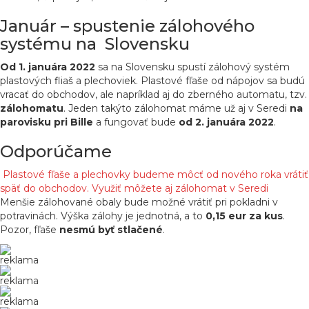
Január – spustenie zálohového
systému na Slovensku
Od 1. januára 2022
sa na Slovensku spustí zálohový systém
plastových fliaš a plechoviek. Plastové fľaše od nápojov sa budú
vracať do obchodov, ale napríklad aj do zberného automatu, tzv.
zálohomatu
. Jeden takýto zálohomat máme už aj v Seredi
na
parovisku pri Bille
a fungovať bude
od 2. januára 2022
.
Odporúčame
Plastové fľaše a plechovky budeme môcť od nového roka vrátiť
späť do obchodov. Využiť môžete aj zálohomat v Seredi
Menšie zálohované obaly bude možné vrátiť pri pokladni v
potravinách. Výška zálohy je jednotná, a to
0,15 eur za kus
.
Pozor, fľaše
nesmú byť stlačené
.
reklama
reklama
reklama