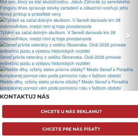
Mal sen, ktorý sa stal skutočnosťou. Jakub Záhorák zo seredského
Fonguru dnes opravuje stovky zariadení a zákazníci oceňujú jeho
férový prístup a priateľské ceny
Týždeň sa začal dobrým skutkom. V Seredi darovalo krv 28
dobrovoľníkov, medzi nimi aj traja prvodarcovia
Sereď privíta veterány z celého Slovenska. Ovál 2026 prinesie
jedinečnú jazdu a výstavu historických vozidiel
Riešite dlhy, vzťahy alebo právne otázky? Mesto Sereď a Poradňa
komplexnej pomoci vám podá pomocnú ruku v ťažkom období
KONTAKTUJ NÁS
CHCETE U NÁS REKLAMU?
CHCETE PRE NÁS PÍSAŤ?