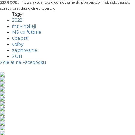
ZDROJE:
noizz.aktuality.sk, domov.sme.sk, pixabay.com, sita.sk, tasr.sk,
spravy.pravda.sk, cineuropa.org
Tagy:
2022
ms v hokeji
MS vo futbale
udalosti
voľby
zalohovanie
ZOH
Zdieľať na Facebooku