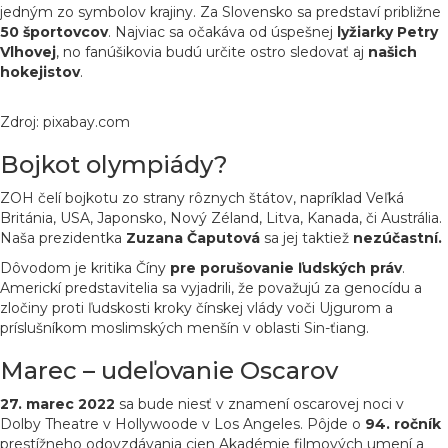
jedným zo symbolov krajiny. Za Slovensko sa predstaví približne
50 športovcov
. Najviac sa očakáva od úspešnej
lyžiarky
Petry
Vlhovej
, no fanúšikovia budú určite ostro sledovať aj
našich
hokejistov
.
Zdroj: pixabay.com
Bojkot olympiády?
ZOH čelí bojkotu zo strany rôznych štátov, napríklad Veľká
Británia, USA, Japonsko, Nový Zéland, Litva, Kanada, či Austrália.
Naša prezidentka
Zuzana
Čaputová
sa jej taktiež
nezúčastní.
Dôvodom je kritika Číny
pre
porušovanie
ľudských
práv
.
Americkí predstavitelia sa vyjadrili, že považujú za genocídu a
zločiny proti ľudskosti kroky čínskej vlády voči Ujgurom a
príslušníkom moslimských menšín v oblasti Sin-ťiang.
Marec – udeľovanie Oscarov
27. marec 2022
sa bude niesť v znamení oscarovej noci v
Dolby Theatre v Hollywoode v Los Angeles. Pôjde o
94. ročník
prestížneho odovzdávania cien Akadémie filmových umení a