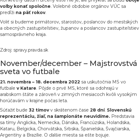
Konkrétny dátum určený ešte nie je, ale prvýkrát sa budú
oboje
voľby konať spoločne
. Volebné obdobie orgánov VÚC sa
predĺži
na päť rokov
.
Voliť si budeme primátorov, starostov, poslancov do mestských
a obecných zastupiteľstiev, županov a poslancov zastupiteľstiev
samosprávneho kraja.
Zdroj: spravy.pravda.sk
November/december – Majstrovstvá
sveta vo futbale
21. novembra – 18. decembra 2022
sa uskutočnia MS vo
futbale
v Katare
. Pôjde o prvé MS, ktoré sa odohrajú v
arabskom štáte a zároveň v zimných mesiacoch kvôli vysokým
horúčavám v krajine počas leta.
Súťažiť bude
32 tímov
v skrátenom čase
28 dní
.
Slovenskú
reprezentáciu, žiaľ, na šampionáte neuvidíme.
Predstavia
sa tímy Anglicka, Nemecka, Dánska, Francúzska, Holandska,
Kataru, Belgicka, Chorvátska, Srbska, Španielska, Švajčiarska,
Argentíny a Brazílie. O ďalšie miesta sa ešte bojuje.