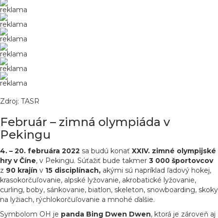
reklama
reklama
reklama
reklama
reklama
reklama
Zdroj: TASR
Február – zimná olympiáda v
Pekingu
4. – 20. februára 2022
sa budú konať
XXIV. zimné olympijské
hry v Číne
, v Pekingu. Súťažiť bude takmer
3 000
športovcov
z
90
krajín
v
15 disciplínach,
akými sú napríklad ľadový hokej,
krasokorčuľovanie, alpské lyžovanie, akrobatické lyžovanie,
curling, boby, sánkovanie, biatlon, skeleton, snowboarding, skoky
na lyžiach, rýchlokorčuľovanie a mnohé ďalšie.
Symbolom OH je
panda Bing Dwen Dwen
, ktorá je zároveň aj