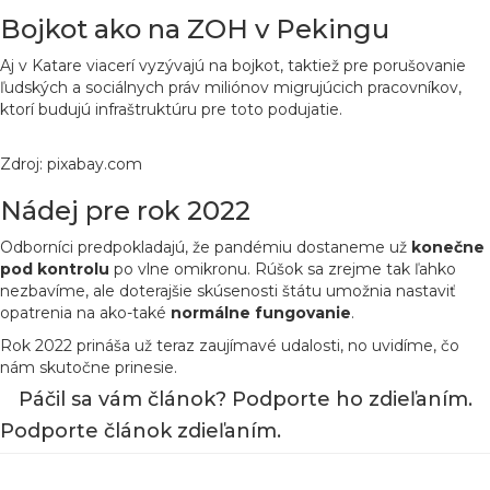
Bojkot ako na ZOH v Pekingu
Aj v Katare viacerí vyzývajú na bojkot, taktiež pre porušovanie
ľudských a sociálnych práv miliónov migrujúcich pracovníkov,
ktorí budujú infraštruktúru pre toto podujatie.
Zdroj: pixabay.com
Nádej pre rok 2022
Odborníci predpokladajú, že pandémiu dostaneme už
konečne
pod
kontrolu
po vlne omikronu. Rúšok sa zrejme tak ľahko
nezbavíme, ale doterajšie skúsenosti štátu umožnia nastaviť
opatrenia na ako-také
normálne
fungovanie
.
Rok 2022 prináša už teraz zaujímavé udalosti, no uvidíme, čo
nám skutočne prinesie.
Páčil sa vám článok? Podporte ho zdieľaním.
Podporte článok zdieľaním.