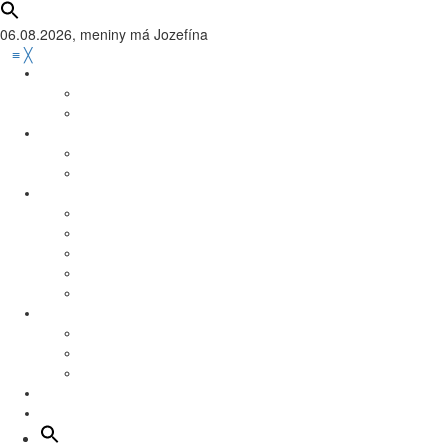
06.08.2026, meniny má
Jozefína
≡
╳
Zaujímavosti
Tváre Mesta
Vedeli ste?
Mesto
Infoservis
Práca
Šport
Futbal
Basketbal
Florbal
Hádzaná
Iné športy
Kultúra
Dom kultúry program
Podujatia
Kino Nova program
Školstvo
Dobrovoľníctvo