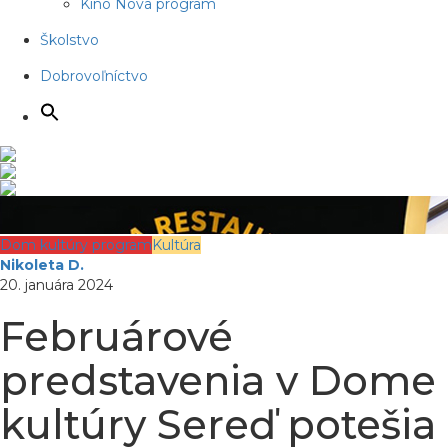
Kino Nova program
Školstvo
Dobrovoľníctvo
Dom kultúry program
Kultúra
Nikoleta D.
20. januára 2024
Februárové
predstavenia v Dome
kultúry Sereď potešia