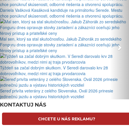
Daniela Vašková Kasáková kandiduje na primátorku Serede. Mestu
chce ponúknuť skúsenosti, odborné riešenia a otvorenú spoluprácu.
Mal sen, ktorý sa stal skutočnosťou. Jakub Záhorák zo seredského
Fonguru dnes opravuje stovky zariadení a zákazníci oceňujú jeho
férový prístup a priateľské ceny
Týždeň sa začal dobrým skutkom. V Seredi darovalo krv 28
dobrovoľníkov, medzi nimi aj traja prvodarcovia
Sereď privíta veterány z celého Slovenska. Ovál 2026 prinesie
jedinečnú jazdu a výstavu historických vozidiel
KONTAKTUJ NÁS
CHCETE U NÁS REKLAMU?