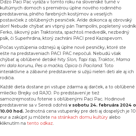
Ddzo Paci Pac vyráža v tomto roku na slovenské turné v
kultúrnych domoch s premiérou úplne nového rodinného
predstavenia, plného farebných kostýmov a veselých
postavičiek z obľúbených pesničiek. Aríde dokonca aj obrovský
slon! Nebude chýbať ani vtipný pán Trampolíni, popletený vodník
Ferko, šikovný pán Traktorista, spachtoš medvedík, nezbedný
psík, či Superhrdina, ktorý zachráni PACI pred Kazispevom.
Počas vystúpenia odznejú aj úplne nové pesničky, ktoré ste
ešte na predstaveniach PACI PAC nepočuli. Nebudú však
chýbať aj obľúbené detské hity
Slon, Ťapi ťap, Traktor, Mama
mi dala korunu, Pes a mačka, Opica
či
Paciland
. Toto
interaktívne a zábavné predstavenie si užijú nielen deti ale aj ich
rodičia.
Každé dieťa dostane pri vstupe zdarma aj darček, a to obľúbené
mliečko Brejky od RAJO. Po predstavení je tiež
samozrejmosťou fotenie s obľúbenými Paci Pac. Hodinové
predstavenie sa v Seredi odohrá
v sobotu 24. februára 2024 o
10.00 hod.
Jednotná cena vstupenky pre deti aj dospelých je 10
eur a zakúpiť ju môžete
na stránkach domu kultúry
alebo
kliknutím na
tento odkaz
.