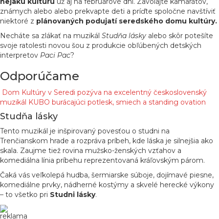
nejakú kultúru
už aj na februárové dni. Zavolajte kamarátov,
známych alebo alebo prekvapte deti a príďte spoločne navštíviť
niektoré z
plánovaných podujatí seredského domu kultúry.
Necháte sa zlákať na muzikál
Studňa lásky
alebo skôr potešíte
svoje ratolesti novou šou z produkcie obľúbených detských
interpretov
Paci Pac
?
Odporúčame
Dom Kultúry v Seredi pozýva na excelentný československý
muzikál KUBO burácajúci potlesk, smiech a standing ovation
Studňa lásky
Tento muzikál je inšpirovaný povesťou o studni na
Trenčianskom hrade a rozpráva príbeh, kde láska je silnejšia ako
skala. Zaujme tiež rovina mužsko-ženských vzťahov a
komediálna línia príbehu reprezentovaná kráľovským párom.
Čaká vás veľkolepá hudba, šermiarske súboje, dojímavé piesne,
komediálne prvky, nádherné kostýmy a skvelé herecké výkony
– to všetko pri
Studni lásky
.
reklama