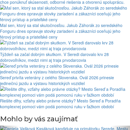
chce ponúknuť skúsenosti, odborné riešenia a otvorenú spoluprácu.
Mal sen, ktorý sa stal skutočnosťou. Jakub Záhorák zo seredského
Fonguru dnes opravuje stovky zariadení a zákazníci oceňujú jeho
férový prístup a priateľské ceny
Týždeň sa začal dobrým skutkom. V Seredi darovalo krv 28
dobrovoľníkov, medzi nimi aj traja prvodarcovia
Sereď privíta veterány z celého Slovenska. Ovál 2026 prinesie
jedinečnú jazdu a výstavu historických vozidiel
Riešite dlhy, vzťahy alebo právne otázky? Mesto Sereď a Poradňa
komplexnej pomoci vám podá pomocnú ruku v ťažkom období
Mohlo by vás zaujímať