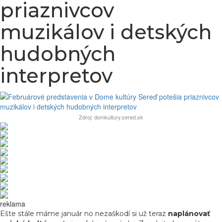
priaznivcov
muzikálov i detských
hudobných
interpretov
Zdroj: domkultury.sered.sk
reklama
Ešte stále máme január no nezaškodí si už teraz
naplánovať