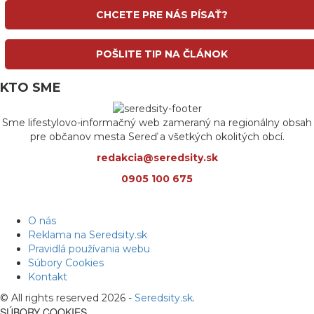
CHCETE PRE NÁS PÍSAŤ?
POŠLITE TIP NA ČLÁNOK
KTO SME
Sme lifestylovo-informačný web zameraný na regionálny obsah
pre občanov mesta Sereď a všetkých okolitých obcí.
redakcia@seredsity.sk
0905 100 675
O nás
Reklama na Seredsity.sk
Pravidlá používania webu
Súbory Cookies
Kontakt
© All rights reserved 2026 -
Seredsity.sk
.
SÚBORY COOKIES