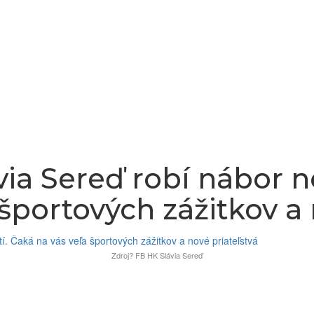
via Sereď robí nábor 
 športových zážitkov a 
Zdroj? FB HK Slávia Sereď