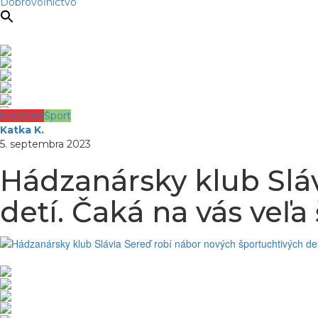
Dobrovoľníctvo
Hádzaná
Šport
Katka K.
5. septembra 2023
Hádzanársky klub Slá
detí. Čaká na vás veľa