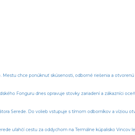
. Mestu chce ponúknuť skúsenosti, odborné riešenia a otvorenú 
edského Fonguru dnes opravuje stovky zariadení a zákazníci oceňu
imátora Serede. Do volieb vstupuje s tímom odborníkov a víziou o
erede uľahčí cestu za oddychom na Termálne kúpalisko Vincov le