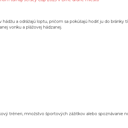
v hádžu a odrážajú loptu, pričom sa pokúšajú hodiť ju do bránky 
ávanej vonku a plážovej hádzanej.
ový tréneri, množstvo športových zážitkov alebo spoznávanie nový