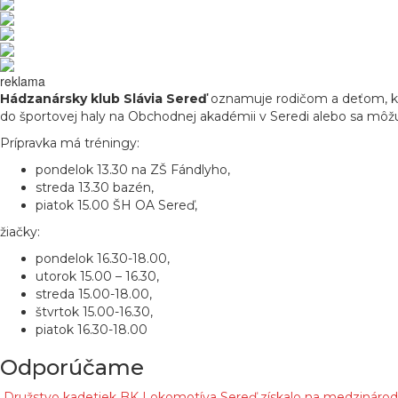
reklama
Hádzanársky klub Slávia Sereď
oznamuje rodičom a deťom, kto
do športovej haly na Obchodnej akadémii v Seredi alebo sa môžu 
Prípravka má tréningy:
pondelok 13.30 na ZŠ Fándlyho,
streda 13.30 bazén,
piatok 15.00 ŠH OA Sereď,
žiačky:
pondelok 16.30-18.00,
utorok 15.00 – 16.30,
streda 15.00-18.00,
štvrtok 15.00-16.30,
piatok 16.30-18.00
Odporúčame
Družstvo kadetiek BK Lokomotíva Sereď získalo na medzinárod