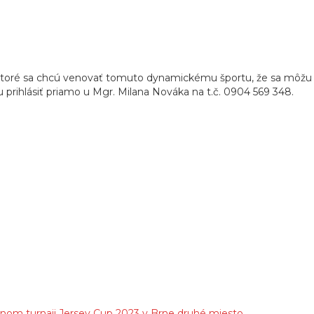
ré sa chcú venovať tomuto dynamickému športu, že sa môžu prihl
prihlásiť priamo u Mgr. Milana Nováka na t.č. 0904 569 348.
nom turnaji Jersey Cup 2023 v Brne druhé miesto