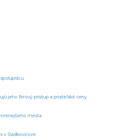
spoluprácu.
jú jeho férový prístup a priateľské ceny
tvorenejšieho mesta
s v Sládkovičove