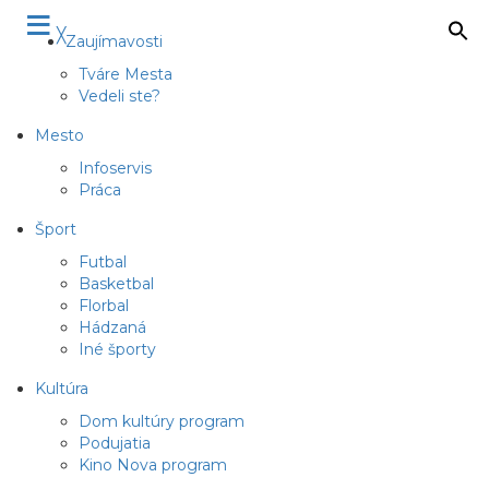
≡
╳
Zaujímavosti
Tváre Mesta
Vedeli ste?
Mesto
Infoservis
Práca
Šport
Futbal
Basketbal
Florbal
Hádzaná
Iné športy
Kultúra
Dom kultúry program
Podujatia
Kino Nova program