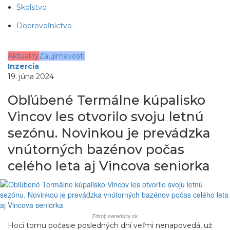
Školstvo
Dobrovoľníctvo
Aktuality
Zaujímavosti
Inzercia
19. júna 2024
Obľúbené Termálne kúpalisko
Vincov les otvorilo svoju letnú
sezónu. Novinkou je prevádzka
vnútorných bazénov počas
celého leta aj Vincova seniorka
Zdroj: seredsity.sk
Hoci tomu počasie posledných dní veľmi nenapovedá, už