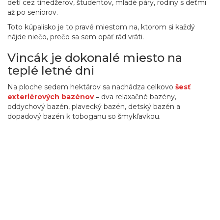
detí cez tínedžerov, študentov, mladé páry, rodiny s deťmi
až po seniorov.
Toto kúpalisko je to pravé miestom na, ktorom si každý
nájde niečo, prečo sa sem opäť rád vráti.
Vincák je dokonalé miesto na
teplé letné dni
Na ploche sedem hektárov sa nachádza celkovo
šesť
exteriérových bazénov
–
dva relaxačné bazény,
oddychový bazén, plavecký bazén, detský bazén a
dopadový bazén k toboganu so šmykľavkou.