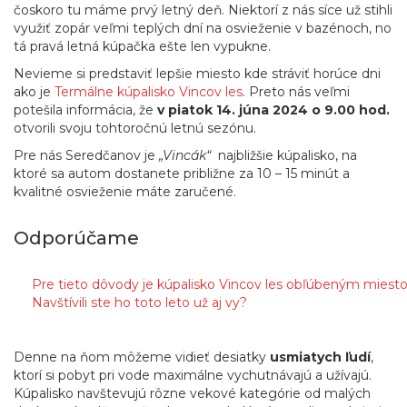
čoskoro tu máme prvý letný deň. Niektorí z nás síce už stihli
využiť zopár veľmi teplých dní na osvieženie v bazénoch, no
tá pravá letná kúpačka ešte len vypukne.
Nevieme si predstaviť lepšie miesto kde stráviť horúce dni
ako je
Termálne kúpalisko Vincov les
. Preto nás veľmi
potešila informácia, že
v piatok 14. júna 2024 o 9.00 hod.
otvorili svoju tohtoročnú letnú sezónu.
Pre nás Seredčanov je
„Vincák“
najbližšie kúpalisko, na
ktoré sa autom dostanete približne za 10 – 15 minút a
kvalitné osvieženie máte zaručené.
Odporúčame
Pre tieto dôvody je kúpalisko Vincov les obľúbeným miest
Navštívili ste ho toto leto už aj vy?
Denne na ňom môžeme vidieť desiatky
usmiatych ľudí
,
ktorí si pobyt pri vode maximálne vychutnávajú a užívajú.
Kúpalisko navštevujú rôzne vekové kategórie od malých