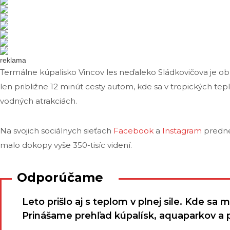
reklama
Termálne kúpalisko Vincov les neďaleko Sládkovičova je 
len približne 12 minút cesty autom, kde sa v tropických tep
vodných atrakciách.
Na svojich sociálnych sieťach
Facebook
a
Instagram
predn
malo dokopy vyše 350-tisíc videní.
Odporúčame
Leto prišlo aj s teplom v plnej sile. Kde sa 
Prinášame prehľad kúpalísk, aquaparkov a p