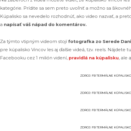
kategórie. Prídite sa sem preto uvoľniť a možno sa šikovnéh
Kúpalisko sa nevedelo rozhodnúť, ako video nazvať, a pret
a
napísať váš nápad do komentárov.
Za týmto vtipným videom stojí
fotografka zo Serede Dan
pre kúpalisko Vincov les aj ďalšie videá, tzv. reels. Nájdete t
Facebooku cez 1 milión videní,
pravidlá na kúpalisku
, ale
ZDROJ: FB TERMÁLNE KÚPALISKO
ZDROJ: FB TERMÁLNE KÚPALISKO
ZDROJ: FB TERMÁLNE KÚPALISKO
ZDROJ: FB TERMÁLNE KÚPALISKO