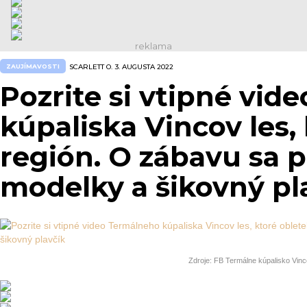
ZAUJÍMAVOSTI
SCARLETT O.
3. AUGUSTA 2022
Pozrite si vtipné vi
kúpaliska Vincov les,
región. O zábavu sa p
modelky a šikovný pl
Zdroje: FB Termálne kúpalisko Vinc