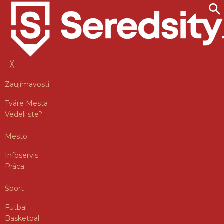
≡
╳
Zaujímavosti
Tváre Mesta
Vedeli ste?
Mesto
Infoservis
Práca
Šport
Futbal
Basketbal