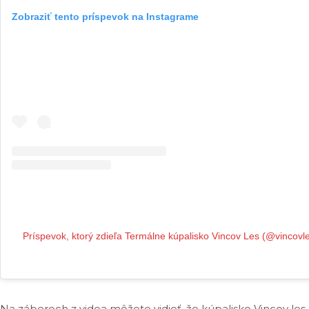
Zobraziť tento príspevok na Instagrame
Príspevok, ktorý zdieľa Termálne kúpalisko Vincov Les (@vincovles
Na záberoch z videa môžete vidieť, že kúpalisko Vincov le