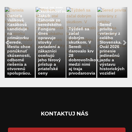
Mal sen,
ktorý sa stal
skutočnosťou.
Daniela
Jakub
Vašková
Záhorák zo
Kasáková
seredského
Sereď
kandiduje
Fonguru
Týždeň sa
privíta
na
dnes
začal
veterány z
primátorku
opravuje
dobrým
celého
Serede.
stovky
skutkom. V
Slovenska.
Mestu chce
zariadení a
Seredi
Ovál 2026
ponúknuť
zákazníci
darovalo krv
prinesie
skúsenosti,
oceňujú
28
jedinečnú
odborné
jeho férový
dobrovoľníkov,
jazdu a
riešenia a
prístup a
medzi nimi
výstavu
otvorenú
priateľské
aj traja
historických
spoluprácu.
ceny
prvodarcovia
vozidiel
KONTAKTUJ NÁS