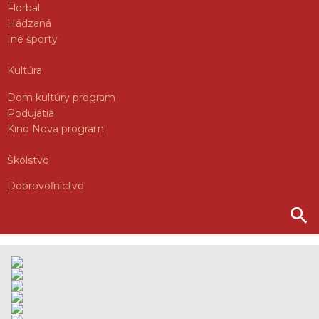
Florbal
Hádzaná
Iné športy
Kultúra
Dom kultúry program
Podujatia
Kino Nova program
Školstvo
Dobrovoľníctvo