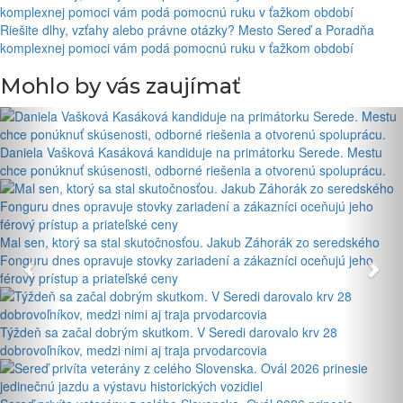
Riešite dlhy, vzťahy alebo právne otázky? Mesto Sereď a Poradňa
komplexnej pomoci vám podá pomocnú ruku v ťažkom období
Mohlo by vás zaujímať
Daniela Vašková Kasáková kandiduje na primátorku Serede. Mestu
chce ponúknuť skúsenosti, odborné riešenia a otvorenú spoluprácu.
Mal sen, ktorý sa stal skutočnosťou. Jakub Záhorák zo seredského
Fonguru dnes opravuje stovky zariadení a zákazníci oceňujú jeho
férový prístup a priateľské ceny
Týždeň sa začal dobrým skutkom. V Seredi darovalo krv 28
dobrovoľníkov, medzi nimi aj traja prvodarcovia