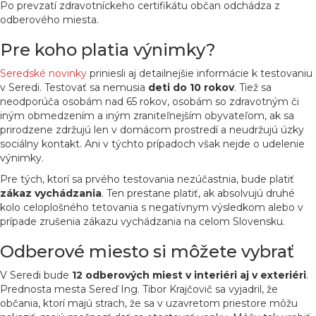
Po prevzatí zdravotníckeho certifikátu občan odchádza z
odberového miesta.
Pre koho platia výnimky?
Seredské novinky
priniesli aj detailnejšie informácie k testovaniu
v Seredi. Testovať sa nemusia
deti do 10 rokov
. Tiež sa
neodporúča osobám nad 65 rokov, osobám so zdravotným či
iným obmedzením a iným zraniteľnejším obyvateľom, ak sa
prirodzene zdržujú len v domácom prostredí a neudržujú úzky
sociálny kontakt. Ani v týchto prípadoch však nejde o udelenie
výnimky.
Pre tých, ktorí sa prvého testovania nezúčastnia, bude platiť
zákaz vychádzania
. Ten prestane platiť, ak absolvujú druhé
kolo celoplošného tetovania s negatívnym výsledkom alebo v
prípade zrušenia zákazu vychádzania na celom Slovensku.
Odberové miesto si môžete vybrať
V Seredi bude
12 odberových miest v interiéri aj v exteriéri
.
Prednosta mesta Sereď Ing. Tibor Krajčovič sa vyjadril, že
občania, ktorí majú strach, že sa v uzavretom priestore môžu