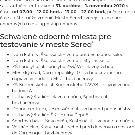
sa uskutoční tento víkend
31. októbra – 1. novembra 2020
v
čase
od 07.00 – 12.00 hod.
a
13.00 – 22.00 hod.
, pričom tento
čas sa ešte môže zmeniť. Mesto Sereď zverejnilo zoznam
odberových miest aj postup odberov.
Schválené odberné miesta pre
testovanie v meste Sereď
Dom kultúry, Školská ul. – vstup pred estrádnou sálou
Dom kultúry, Školská ul. – vstup z Mlynárskej ul.
ZŠ Fándlyho, ul. Fándlyho 763/7A – hlavný vchod
Mestský úrad, Nám. republiky 10 – vchod cez rampu
napravo vchodu na MsÚ– bezbariérový
ZŠ Komenského, ul. Komenského 1227/8 – hlavný vchod
budova A
Futbalový štadión, hlavná tribúna, Športová ul.–
bezbariérový
Denné centrum, Jesenského ul. – vchod od pohostinstva
Futbalový štadión ŠKF Horný Čepeň
Športová hala – Sokolovňa, Kostolná ul. – vchod na tribúnu
Veterán club, Starý most – vchod pred dreveným mostom
do Campingu – bezbariérový