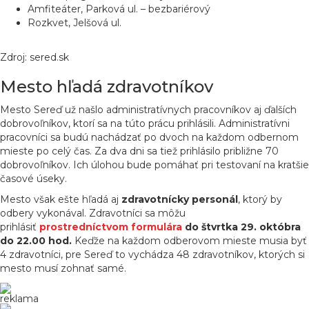
Amfiteáter, Parková ul. – bezbariérový
Rozkvet, Jelšová ul.
Zdroj: sered.sk
Mesto hľadá zdravotníkov
Mesto Sereď už našlo administratívnych pracovníkov aj ďalších
dobrovoľníkov, ktorí sa na túto prácu prihlásili. Administratívni
pracovníci sa budú nachádzať po dvoch na každom odbernom
mieste po celý čas. Za dva dni sa tiež prihlásilo približne 70
dobrovoľníkov. Ich úlohou bude pomáhať pri testovaní na kratšie
časové úseky.
Mesto však ešte hľadá aj
zdravotnícky personál
, ktorý by
odbery vykonával. Zdravotníci sa môžu
prihlásiť
prostredníctvom formulára
do štvrtka 29. októbra
do 22.00 hod.
Keďže na každom odberovom mieste musia byť
4 zdravotníci, pre Sereď to vychádza 48 zdravotníkov, ktorých si
mesto musí zohnať samé.
reklama