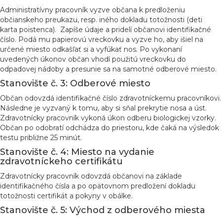
Administratívny pracovník vyzve občana k predloženiu
občianskeho preukazu, resp. iného dokladu totožnosti (deti
karta poistenca). Zapíše údaje a pridelí občanovi identifikačné
číslo. Podá mu papierovú vreckovku a vyzve ho, aby išiel na
určené miesto odkašľať si a vyfúkať nos. Po vykonaní
uvedených úkonov občan vhodí použitú vreckovku do
odpadovej nádoby a presunie sa na samotné odberové miesto.
Stanovište č. 3:
Odberové miesto
Občan odovzdá identifikačné číslo zdravotníckemu pracovníkovi.
Následne je vyzvaný k tomu, aby si sňal prekrytie nosa a úst.
Zdravotnícky pracovník vykoná úkon odberu biologickej vzorky.
Občan po odobratí odchádza do priestoru, kde čaká na výsledok
testu približne 25 minút.
Stanovište č. 4: Miesto na vydanie
zdravotníckeho certifikátu
Zdravotnícky pracovník odovzdá občanovi na základe
identifikačného čísla a po opätovnom predložení dokladu
totožnosti certifikát a pokyny v obálke.
Stanovište č. 5:
Východ z odberového miesta