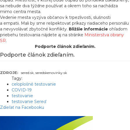
odpad. Miestnosť, v ktorej bude odpad do pondelka uskladnený,
sa nebude dva týždne používať a okrem toho sa nachádza
mimo centra mesta.
Vedenie mesta vyzýva občanov k trpezlivosti, slušnosti
a empatii. Mali by sme rešpektovať príkazy riadiaceho personálu
a nevyvolávať zbytočné konflikty.
Bližšie informácie
ohľadom
priebehu testovania nájdete aj na stránke
Ministerstva obrany
SR
.
Podporte článok zdieľaním.
Podporte článok zdieľaním.
ZDROJE:
sered.sk, seredskenovinky.sk
Tagy:
celoplošné testovanie
COVID-19
testovanie
testovanie Sereď
Zdieľať na Facebooku