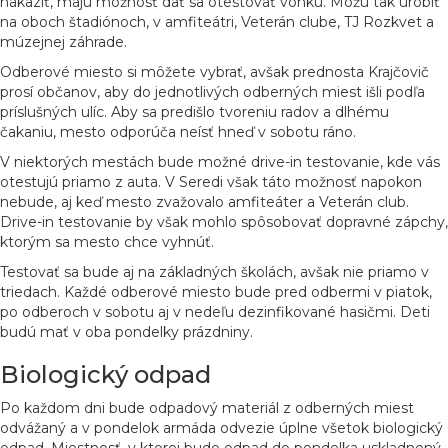
nakaziť, majú možnosť dať sa otestovať vonku. Môžu tak urobiť
na oboch štadiónoch, v amfiteátri, Veterán clube, TJ Rozkvet a
múzejnej záhrade.
Odberové miesto si môžete vybrať, avšak prednosta Krajčovič
prosí občanov, aby do jednotlivých odberných miest išli podľa
príslušných ulíc. Aby sa predišlo tvoreniu radov a dlhému
čakaniu, mesto odporúča neísť hneď v sobotu ráno.
V niektorých mestách bude možné drive-in testovanie, kde vás
otestujú priamo z auta. V Seredi však táto možnosť napokon
nebude, aj keď mesto zvažovalo amfiteáter a Veterán club.
Drive-in testovanie by však mohlo spôsobovať dopravné zápchy,
ktorým sa mesto chce vyhnúť.
Testovať sa bude aj na základných školách, avšak nie priamo v
triedach. Každé odberové miesto bude pred odbermi v piatok,
po odberoch v sobotu aj v nedeľu dezinfikované
hasičmi. Deti
budú mať v oba pondelky prázdniny.
Biologický odpad
Po každom dni bude odpadový materiál z odberných miest
odvážaný a v pondelok armáda odvezie úplne všetok biologický