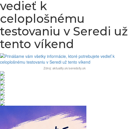
vedieť k
celoplošnému
testovaniu v Seredi už
tento víkend
Zdroj: aktuality.sk/seredsity.sk