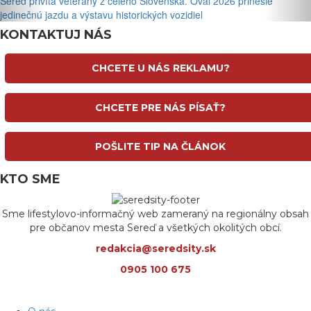
Sereď privíta veterány z celého Slovenska. Ovál 2026 prinesie
jedinečnú jazdu a výstavu historických vozidiel
KONTAKTUJ NÁS
CHCETE U NÁS REKLAMU?
CHCETE PRE NÁS PÍSAŤ?
POŠLITE TIP NA ČLÁNOK
KTO SME
Sme lifestylovo-informačný web zameraný na regionálny obsah
pre občanov mesta Sereď a všetkých okolitých obcí.
redakcia@seredsity.sk
0905 100 675