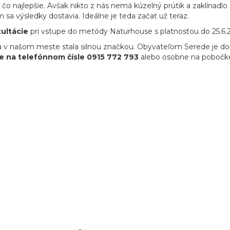
ť čo najlepšie. Avšak nikto z nás nemá kúzelný prútik a zaklína
ým sa výsledky dostavia. Ideálne je teda začať už teraz.
ultácie
pri vstupe do metódy Naturhouse s platnosťou do 25.6.
ia v našom meste stala silnou značkou. Obyvateľom Serede je
e na telefónnom čísle
0915 772 793
alebo osobne na pobočk