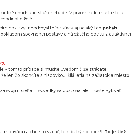
amotné chudnutie stačiť nebude. V prvom rade musíte telu
chodiť ako želé.
aním postavy
neodmysliteľne súvisí aj nejaký ten
pohyb
.
dpokladom spevnenej postavy a náležitého pocitu z atraktívnej
ktu
ale v tomto prípade si musíte uvedomiť, že strácate
že len čo skončíte s hladovkou, kilá letia na začiatok a miesto
za svojim cieľom, výsledky sa dostavia, ale musíte vytrvať!
za motiváciu a chce to vzdať, ten druhý ho podrží.
To je tiež