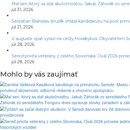
Mal sen, ktorý sa stal skutočnosťou. Jakub Záhorák zo ser
júl 31, 2026
Seredčan Branislav Kružlík ohlásil kandidatúru na post pr
júl 21, 2026
V auguste opäť vyrazí na cesty Horalkybus. Obyvateľom S
júl 28, 2026
Sereď privíta veterány z celého Slovenska. Ovál 2026 prines
júl 28, 2026
Mohlo by vás zaujímať
ponúknuť skúsenosti, odborné riešenia a otvorenú spoluprácu.
Záhorák zo seredského Fonguru dnes opravuje stovky zariadení a zákaz
prvodarcovia
historických vozidiel