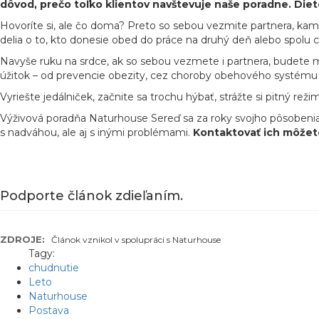
dôvod, prečo toľko klientov navštevuje naše poradne. Die
Hovoríte si, ale čo doma? Preto so sebou vezmite partnera, kama
delia o to, kto donesie obed do práce na druhý deň alebo spolu c
Navyše ruku na srdce, ak so sebou vezmete i partnera, budete ma
úžitok – od prevencie obezity, cez choroby obehového systému a
Vyriešte jedálniček, začnite sa trochu hýbať, strážte si pitný re
Výživová poradňa Naturhouse Sereď sa za roky svojho pôsoben
s nadváhou, ale aj s inými problémami.
Kontaktovať ich môžet
Podporte článok zdieľaním.
ZDROJE:
Článok vznikol v spolupráci s Naturhouse
Tagy:
chudnutie
Leto
Naturhouse
Postava