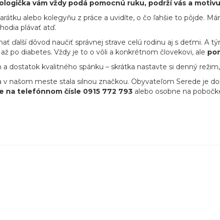
tologička vám vždy podá pomocnú ruku, podrží vás a motiv
rátku alebo kolegyňu z práce a uvidíte, o čo ľahšie to pôjde. Má
hodia plávať atď.
ť ďalší dôvod naučiť správnej strave celú rodinu aj s deťmi. A t
ž po diabetes. Vždy je to o vôli a konkrétnom človekovi, ale
pom
žim a dostatok kvalitného spánku – skrátka nastavte si denný reži
ia v našom meste stala silnou značkou. Obyvateľom Serede je
e na telefónnom čísle
0915 772 793
alebo osobne na pobočk