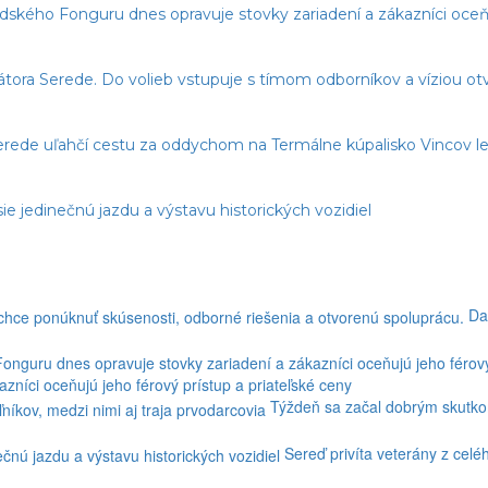
edského Fonguru dnes opravuje stovky zariadení a zákazníci oceňu
imátora Serede. Do volieb vstupuje s tímom odborníkov a víziou o
erede uľahčí cestu za oddychom na Termálne kúpalisko Vincov le
ie jedinečnú jazdu a výstavu historických vozidiel
Da
níci oceňujú jeho férový prístup a priateľské ceny
Týždeň sa začal dobrým skutkom
Sereď privíta veterány z celé