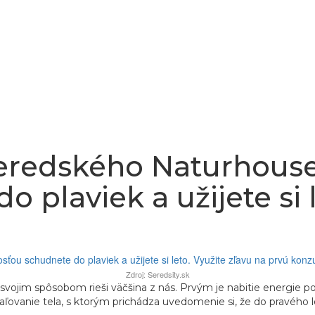
eredského Naturhouse
 plaviek a užijete si l
Zdroj: Seredsity.sk
 svojim spôsobom rieši väčšina z nás. Prvým je nabitie energie p
vanie tela, s ktorým prichádza uvedomenie si, že do pravého le