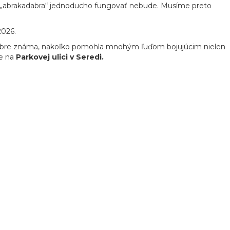
dlo „abrakadabra“ jednoducho fungovať nebude. Musíme preto
2026.
 dobre známa, nakoľko pomohla mnohým ľuďom bojujúcim nielen
e na
Parkovej ulici v Seredi.