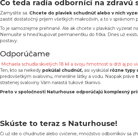
Čo teda radia odborníci na zdravú
Zamyslite sa.
Chcete do plaviek schudnúť alebo v nich vyze
zaistiť dostatočný príjem všetkých makroživín, a to v správnom 
To je samozrejme prehnané. Ale ak chcete v plavkách vyzerať n
Nemusíte si hneď kupovať permanentku do fitka. Dnes už existuj
postavy.
Odporúčame
Michaela schudla skvelých 18 kíl a svoju hmotnosť si drží aj po 
Ten, kto sa niekedy
pokúšal chudnúť,
asi vyskúšal
rôzne typy 
predovšetkým svalovinu, minerálne látky a vodu. Naopak práve
stratenej svaloviny Vám narastá tukové tkanivo.
Preto v spoločnosti Naturhouse odporúčajú komplexný prís
Skúste to teraz s Naturhouse!
Či už ide o chudnutie alebo cvičenie, množstvo odborníkov sa zh