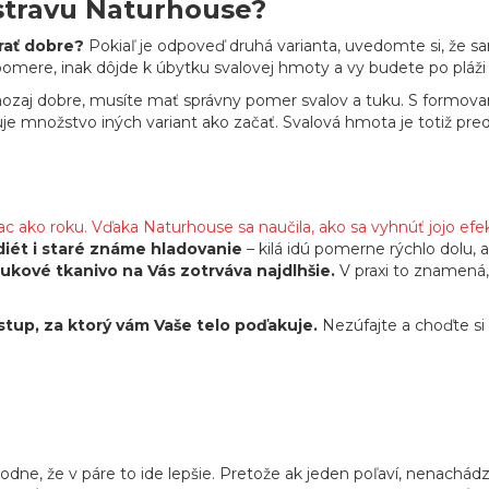
 stravu Naturhouse?
rať dobre?
Pokiaľ je odpoveď druhá varianta, uvedomte si, že s
pomere, inak dôjde k úbytku svalovej hmoty a vy budete po pláži 
aozaj dobre, musíte mať správny pomer svalov a tuku. S formov
e množstvo iných variant ako začať. Svalová hmota je totiž pre
viac ako roku. Vďaka Naturhouse sa naučila, ako sa vyhnúť jojo efe
diét i staré známe hladovanie
– kilá idú pomerne rýchlo dolu, 
tukové tkanivo na Vás zotrváva najdlhšie.
V praxi to znamená, 
tup, za ktorý vám Vaše telo poďakuje.
Nezúfajte a choďte si 
odne, že v páre to ide lepšie. Pretože ak jeden poľaví, nenachád