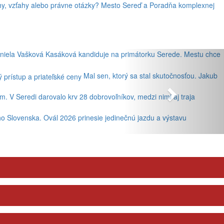
lhy, vzťahy alebo právne otázky? Mesto Sereď a Poradňa komplexnej
niela Vašková Kasáková kandiduje na primátorku Serede. Mestu chce
Mal sen, ktorý sa stal skutočnosťou. Jakub
. V Seredi darovalo krv 28 dobrovoľníkov, medzi nimi aj traja
ho Slovenska. Ovál 2026 prinesie jedinečnú jazdu a výstavu