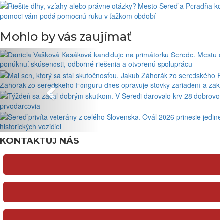
pomoci vám podá pomocnú ruku v ťažkom období
Mohlo by vás zaujímať
ponúknuť skúsenosti, odborné riešenia a otvorenú spoluprácu.
Záhorák zo seredského Fonguru dnes opravuje stovky zariadení a zákaz
prvodarcovia
historických vozidiel
KONTAKTUJ NÁS