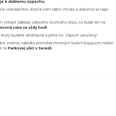
uje k ďalšiemu úspechu.
me veľa klientov, ktorí k nám takto chodia a dokonca sa napr.
ým vštepiť základy zdravého životného štýlu, čo bude len na
ocná ruka sa vždy hodí
.
m, ktorý budete dodržiavať a plňte ho. Úspech zaručený!
 dobre známa, nakoľko pomohla mnohým ľuďom bojujúcim nielen
e na
Parkovej ulici v Seredi.