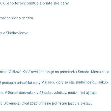
jú jeho férový prístup a priateľské ceny
tvorenejšieho mesta
s v Sládkovičove
niela Vašková Kasáková kandiduje na primátorku Serede. Mestu chce
Mal sen, ktorý sa stal skutočnosťou. Jakub
. V Seredi darovalo krv 28 dobrovoľníkov, medzi nimi aj traja
ho Slovenska. Ovál 2026 prinesie jedinečnú jazdu a výstavu