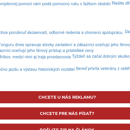
Riešite d
Da
níci oceňujú jeho férový prístup a priateľské ceny
Týždeň sa začal dobrým skutkom
Sereď privíta veterány z celé
CHCETE U NÁS REKLAMU?
CHCETE PRE NÁS PÍSAŤ?
POŠLITE TIP NA ČLÁNOK