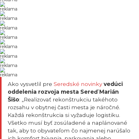
reklama
reklama
reklama
reklama
reklama
reklama
reklama
reklama
Ako vysvetlil pre
Seredské novinky
vedúci
oddelenia rozvoja mesta Sereď Marián
Šišo
: „Realizovať rekonštrukciu takéhoto
rozsahu v obytnej časti mesta je náročné.
Každá rekonštrukcia si vyžaduje logistiku.
Všetko musí byť zosúladené a naplánované
tak, aby to obyvateľom čo najmenej narúšalo
ich komfort bývania, parkovania alebo