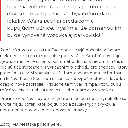
trávenia voľného času. Preto aj touto cestou
ďakujeme za trpezlivosť obyvateľom danej
lokality. Vďaka patrí aj predajcom a
kupujúcim tržnice. Myslím si, že odmenou im
bude vynovená vozovka aj parkoviská.“
Podľa rôznych diskusií na Facebooku majú občania ohľadom
niektorých zmien rozporuplné pocity. Za nešťastné považujú
zjednosmernenie ulice od kultúrneho domu smerom k tržnici.
Nie sú tiež stotožnení s vyriešením prechodu pre chodcov, ktorý
prechádza cez Mlynársku ul. Pri tomto vynovenom schodisku
na križovatke so Školskou ulicou sa z bezpečnostných dôvodov
osadilo nové zábradlie. Pribudne tam však rampa, ktorú budú
môcť využívať imobilní občania, alebo mamičky s kočíkmi.
Prosíme vodičov, aby boli v týchto miestach opatrní, nakoľko sa
určite nájdu šoféri, ktorí pôjdu podľa zaužívaných zvykov a
nevšimnú si novoosadené dopravné značky.
Zdroj: FB Mestská polícia Sereď