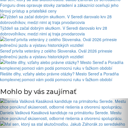
Fonguru dnes opravuje stovky zariadení a zákazníci oceňujú jeho
férový prístup a priateľské ceny
Týždeň sa začal dobrým skutkom. V Seredi darovalo krv 28
dobrovoľníkov, medzi nimi aj traja prvodarcovia
Sereď privíta veterány z celého Slovenska. Ovál 2026 prinesie
jedinečnú jazdu a výstavu historických vozidiel
Riešite dlhy, vzťahy alebo právne otázky? Mesto Sereď a Poradňa
komplexnej pomoci vám podá pomocnú ruku v ťažkom období
Mohlo by vás zaujímať
Daniela Vašková Kasáková kandiduje na primátorku Serede. Mestu
chce ponúknuť skúsenosti, odborné riešenia a otvorenú spoluprácu.