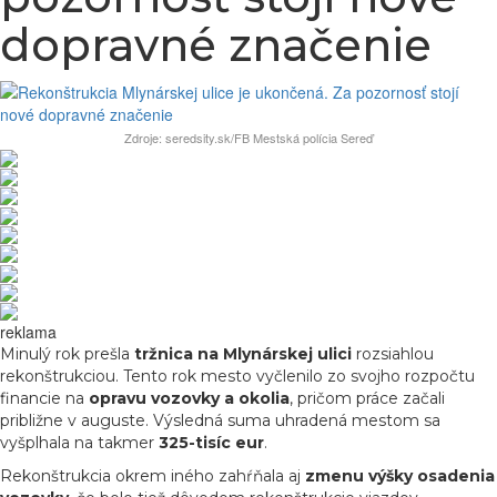
dopravné značenie
Zdroje: seredsity.sk/FB Mestská polícia Sereď
reklama
Minulý rok prešla
tržnica na Mlynárskej ulici
rozsiahlou
rekonštrukciou. Tento rok mesto vyčlenilo zo svojho rozpočtu
financie na
opravu vozovky a okolia
, pričom práce začali
približne v auguste. Výsledná suma uhradená mestom sa
vyšplhala na takmer
325-tisíc eur
.
Rekonštrukcia okrem iného zahŕňala aj
zmenu výšky osadenia