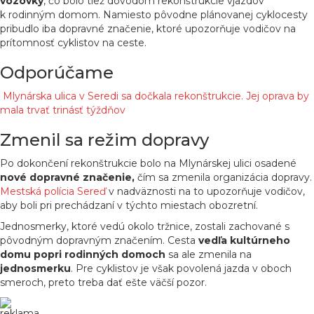
vozovky
, čo bolo tiež dôvodom rekonštrukcie vjazdov
k rodinným domom. Namiesto pôvodne plánovanej cyklocesty
pribudlo iba dopravné značenie, ktoré upozorňuje vodičov na
prítomnosť cyklistov na ceste.
Odporúčame
Mlynárska ulica v Seredi sa dočkala rekonštrukcie. Jej oprava by
mala trvať trinásť týždňov
Zmenil sa režim dopravy
Po dokončení rekonštrukcie bolo na Mlynárskej ulici osadené
nové dopravné značenie,
čím sa zmenila organizácia dopravy.
Mestská polícia Sereď
v nadväznosti na to upozorňuje vodičov,
aby boli pri prechádzaní v týchto miestach obozretní.
Jednosmerky, ktoré vedú okolo tržnice, zostali zachované s
pôvodným dopravným značením. Cesta
vedľa kultúrneho
domu popri rodinných domoch
sa ale zmenila na
jednosmerku
. Pre cyklistov je však povolená jazda v oboch
smeroch, preto treba dať ešte väčší pozor.
reklama