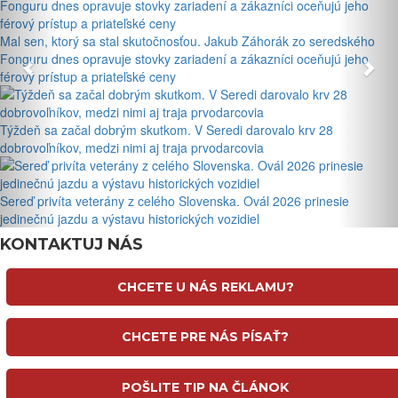
Mal sen, ktorý sa stal skutočnosťou. Jakub Záhorák zo seredského
Fonguru dnes opravuje stovky zariadení a zákazníci oceňujú jeho
férový prístup a priateľské ceny
Týždeň sa začal dobrým skutkom. V Seredi darovalo krv 28
dobrovoľníkov, medzi nimi aj traja prvodarcovia
Sereď privíta veterány z celého Slovenska. Ovál 2026 prinesie
jedinečnú jazdu a výstavu historických vozidiel
KONTAKTUJ NÁS
CHCETE U NÁS REKLAMU?
CHCETE PRE NÁS PÍSAŤ?
POŠLITE TIP NA ČLÁNOK