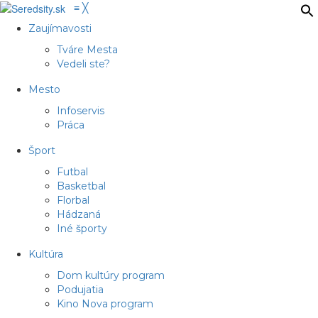
≡
╳
Zaujímavosti
Tváre Mesta
Vedeli ste?
Mesto
Infoservis
Práca
Šport
Futbal
Basketbal
Florbal
Hádzaná
Iné športy
Kultúra
Dom kultúry program
Podujatia
Kino Nova program