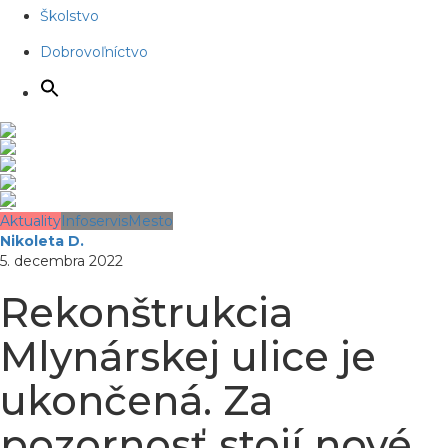
Školstvo
Dobrovoľníctvo
Aktuality
Infoservis
Mesto
Nikoleta D.
5. decembra 2022
Rekonštrukcia
Mlynárskej ulice je
ukončená. Za
pozornosť stojí nové