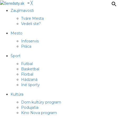
≡
╳
Zaujímavosti
Tváre Mesta
Vedeli ste?
Mesto
Infoservis
Práca
Šport
Futbal
Basketbal
Florbal
Hádzaná
Iné športy
Kultúra
Dom kultúry program
Podujatia
Kino Nova program