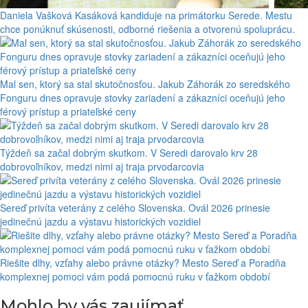
Daniela Vašková Kasáková kandiduje na primátorku Serede. Mestu
chce ponúknuť skúsenosti, odborné riešenia a otvorenú spoluprácu.
Mal sen, ktorý sa stal skutočnosťou. Jakub Záhorák zo seredského
Fonguru dnes opravuje stovky zariadení a zákazníci oceňujú jeho
férový prístup a priateľské ceny
Týždeň sa začal dobrým skutkom. V Seredi darovalo krv 28
dobrovoľníkov, medzi nimi aj traja prvodarcovia
Sereď privíta veterány z celého Slovenska. Ovál 2026 prinesie
jedinečnú jazdu a výstavu historických vozidiel
Riešite dlhy, vzťahy alebo právne otázky? Mesto Sereď a Poradňa
komplexnej pomoci vám podá pomocnú ruku v ťažkom období
Mohlo by vás zaujímať