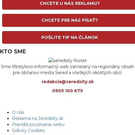
CHCETE U NÁS REKLAMU?
CHCETE PRE NÁS PÍSAŤ?
POŠLITE TIP NA ČLÁNOK
KTO SME
Sme lifestylovo-informačný web zameraný na regionálny obsah
pre občanov mesta Sereď a všetkých okolitých obcí.
redakcia@seredsity.sk
0905 100 675
O nás
Reklama na Seredsity.sk
Pravidlá používania webu
Súbory Cookies