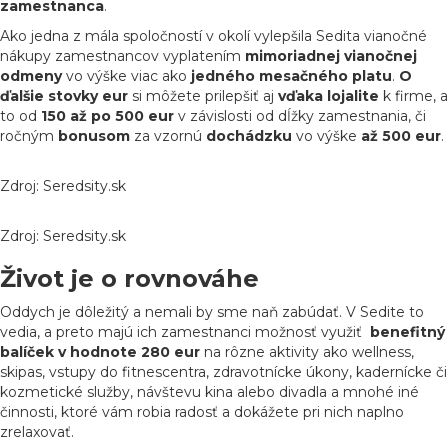
zamestnanca
.
Ako jedna z mála spoločností v okolí vylepšila Sedita vianočné
nákupy zamestnancov vyplatením
mimoriadnej vianočnej
odmeny
vo výške viac ako
jedného mesačného platu
.
O
ďalšie stovky eur
si môžete prilepšiť aj
vďaka lojalite
k firme, a
to od
150 až po 500 eur
v závislosti od dĺžky zamestnania, či
ročným
bonusom
za vzornú
dochádzku
vo výške
až 500 eur
.
Zdroj: Seredsity.sk
Zdroj: Seredsity.sk
Život je o rovnováhe
Oddych je dôležitý a nemali by sme naň zabúdať. V Sedite to
vedia, a preto majú ich zamestnanci možnosť využiť
benefitný
balíček v hodnote 280 eur
na rôzne aktivity ako wellness,
skipas, vstupy do fitnescentra, zdravotnícke úkony, kadernícke či
kozmetické služby, návštevu kina alebo divadla a mnohé iné
činnosti, ktoré vám robia radosť a dokážete pri nich naplno
zrelaxovať.