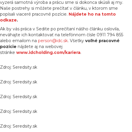
vyzerá samotná výroba a prácu sme si dokonca skúsili aj my.
Naše postrehy si môžete prečítať v článku, v ktorom sme
popísali viaceré pracovné pozície.
Nájdete ho na tomto
odkaze
.
Ak by vás práca v Sedite po prečítaní nášho článku oslovila,
neváhajte ich kontaktovať na telefónnom čísle 0911 794 855
alebo emailom na
person@idc.sk
. Všetky
voľné pracovné
pozície
nájdete aj na webovej
stránke
www.idcholding.com/kariera
.
Zdroj: Seredsity.sk
Zdroj: Seredsity.sk
Zdroj: Seredsity.sk
Zdroj: Seredsity.sk
Zdroj: Seredsity.sk