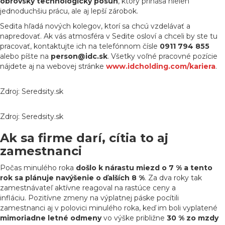
obrovský technologický posun
, ktorý prináša nielen
jednoduchšiu prácu, ale aj lepší zárobok.
Sedita hľadá nových kolegov, ktorí sa chcú vzdelávať a
napredovať. Ak vás atmosféra v Sedite osloví a chceli by ste tu
pracovať, kontaktujte ich na telefónnom čísle
0911 794 855
alebo píšte na
person@idc.sk
. Všetky voľné pracovné pozície
nájdete aj na webovej stránke
www.idcholding.com/kariera
.
Zdroj: Seredsity.sk
Zdroj: Seredsity.sk
Ak sa firme darí, cítia to aj
zamestnanci
Počas minulého roka
došlo k nárastu miezd o 7 % a tento
rok sa plánuje navýšenie o ďalších 8 %
. Za dva roky tak
zamestnávateľ aktívne reagoval na rastúce ceny a
infláciu. Pozitívne zmeny na výplatnej páske pocítili
zamestnanci aj v polovici minulého roka, keď im boli vyplatené
mimoriadne letné odmeny
vo výške približne
30 % zo mzdy