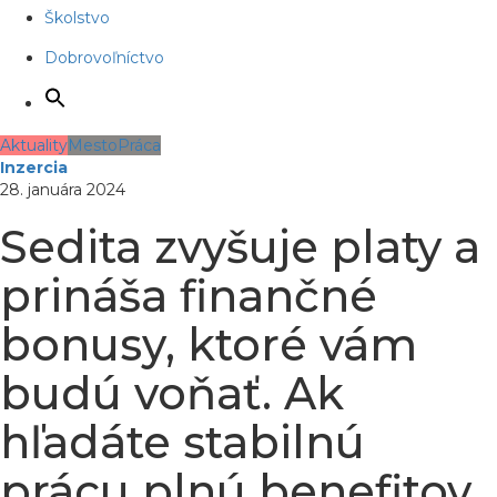
Školstvo
Dobrovoľníctvo
Aktuality
Mesto
Práca
Inzercia
28. januára 2024
Sedita zvyšuje platy a
prináša finančné
bonusy, ktoré vám
budú voňať. Ak
hľadáte stabilnú
prácu plnú benefitov,