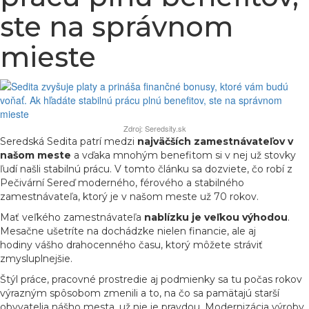
ste na správnom
mieste
Zdroj: Seredsity.sk
Seredská Sedita patrí medzi
najväčších zamestnávateľov v
našom meste
a vďaka mnohým benefitom si v nej už stovky
ľudí našli stabilnú prácu. V tomto článku sa dozviete, čo robí z
Pečivární Sereď moderného, férového a stabilného
zamestnávateľa, ktorý je v našom meste už 70 rokov.
Mať veľkého zamestnávateľa
nablízku je veľkou výhodou
.
Mesačne ušetríte na dochádzke nielen financie, ale aj
hodiny vášho drahocenného času, ktorý môžete stráviť
zmysluplnejšie.
Štýl práce, pracovné prostredie aj podmienky sa tu počas rokov
výrazným spôsobom zmenili a to, na čo sa pamätajú starší
obyvatelia nášho mesta, už nie je pravdou. Modernizácia výroby