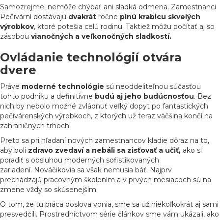
Samozrejme, nemôže chýbať ani sladká odmena. Zamestnanci
Pečivární dostávajú
dvakrát
ročne
plnú krabicu skvelých
výrobkov
, ktoré potešia celú rodinu. Taktiež môžu počítať aj so
zásobou
vianočných a veľkonočných sladkostí.
Ovládanie technológií otvára
dvere
Práve
moderné technológie
sú neoddeliteľnou súčasťou
tohto podniku a definitívne
budú aj jeho budúcnosťou
. Bez
nich by nebolo možné zvládnuť veľký dopyt po fantastických
pečivárenských výrobkoch, z ktorých už teraz väčšina končí na
zahraničných trhoch.
Preto sa pri hľadaní nových zamestnancov kladie dôraz na to,
aby boli
zdravo zvedaví a nebáli sa zisťovať a učiť,
ako si
poradiť s obsluhou moderných sofistikovaných
zariadení. Nováčikovia sa však nemusia báť. Najprv
prechádzajú
pracovným školením a v prvých mesiacoch sú na
zmene vždy so skúsenejším.
O tom, že tu práca doslova vonia, sme sa už niekoľkokrát aj sami
presvedčili. Prostredníctvom série článkov sme vám ukázali, ako