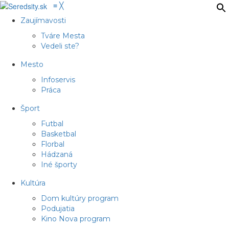
≡
╳
Zaujímavosti
Tváre Mesta
Vedeli ste?
Mesto
Infoservis
Práca
Šport
Futbal
Basketbal
Florbal
Hádzaná
Iné športy
Kultúra
Dom kultúry program
Podujatia
Kino Nova program