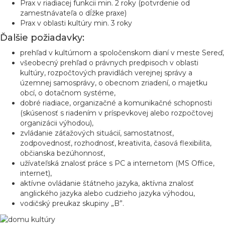
Prax v riadiacej funkcii min. 2 roky (potvrdenie od
zamestnávateľa o dĺžke praxe)
Prax v oblasti kultúry min. 3 roky
Ďalšie požiadavky:
prehľad v kultúrnom a spoločenskom dianí v meste Sereď,
všeobecný prehľad o právnych predpisoch v oblasti
kultúry, rozpočtových pravidlách verejnej správy a
územnej samosprávy, o obecnom zriadení, o majetku
obcí, o dotačnom systéme,
dobré riadiace, organizačné a komunikačné schopnosti
(skúsenosť s riadením v príspevkovej alebo rozpočtovej
organizácii výhodou),
zvládanie záťažových situácií, samostatnosť,
zodpovednosť, rozhodnosť, kreativita, časová flexibilita,
občianska bezúhonnosť,
užívateľská znalosť práce s PC a internetom (MS Office,
internet),
aktívne ovládanie štátneho jazyka, aktívna znalosť
anglického jazyka alebo cudzieho jazyka výhodou,
vodičský preukaz skupiny „B”.