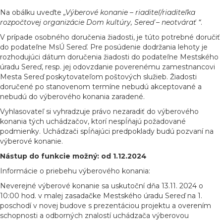
Na obálku uveďte
„Výberové konanie – riaditeľ/riaditeľka
rozpočtovej organizácie Dom kultúry, Sereď – neotvárať “
.
V prípade osobného doručenia žiadosti, je túto potrebné doručiť
do podateľne MsÚ Sereď. Pre posúdenie dodržania lehoty je
rozhodujúci dátum doručenia žiadosti do podateľne Mestského
úradu Sereď, resp. jej odovzdanie poverenému zamestnancovi
Mesta Sereď poskytovateľom poštových služieb. Žiadosti
doručené po stanovenom termíne nebudú akceptované a
nebudú do výberového konania zaradené.
Vyhlasovateľ si vyhradzuje právo nezaradiť do výberového
konania tých uchádzačov, ktorí nespĺňajú požadované
podmienky. Uchádzači spĺňajúci predpoklady budú pozvaní na
výberové konanie.
Nástup do funkcie možný: od 1.12.2024
Informácie o priebehu výberového konania:
Neverejné výberové konanie sa uskutoční dňa 13.11. 2024 o
10:00 hod. v malej zasadačke Mestského úradu Sereď na 1.
poschodí v novej budove s prezentáciou projektu a overením
schopnosti a odborných znalostí uchádzača výberovou