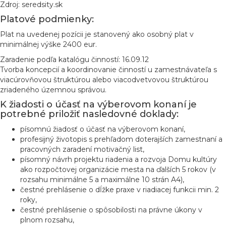
Zdroj: seredsity.sk
Platové podmienky:
Plat na uvedenej pozícii je stanovený ako osobný plat v
minimálnej výške 2400 eur.
Zaradenie podľa katalógu činností: 16.09.12
Tvorba koncepcií a koordinovanie činností u zamestnávateľa s
viacúrovňovou štruktúrou alebo viacodvetvovou štruktúrou
zriadeného územnou správou.
K žiadosti o účasť na výberovom konaní je
potrebné priložiť nasledovné doklady:
písomnú žiadosť o účasť na výberovom konaní,
profesijný životopis s prehľadom doterajších zamestnaní a
pracovných zaradení motivačný list,
písomný návrh projektu riadenia a rozvoja Domu kultúry
ako rozpočtovej organizácie mesta na ďalších 5 rokov (v
rozsahu minimálne 5 a maximálne 10 strán A4),
čestné prehlásenie o dĺžke praxe v riadiacej funkcii min. 2
roky,
čestné prehlásenie o spôsobilosti na právne úkony v
plnom rozsahu,