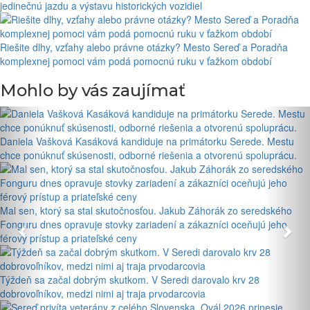
jedinečnú jazdu a výstavu historických vozidiel
Riešite dlhy, vzťahy alebo právne otázky? Mesto Sereď a Poradňa
komplexnej pomoci vám podá pomocnú ruku v ťažkom období
Mohlo by vás zaujímať
Daniela Vašková Kasáková kandiduje na primátorku Serede. Mestu
chce ponúknuť skúsenosti, odborné riešenia a otvorenú spoluprácu.
Mal sen, ktorý sa stal skutočnosťou. Jakub Záhorák zo seredského
Fonguru dnes opravuje stovky zariadení a zákazníci oceňujú jeho
férový prístup a priateľské ceny
Týždeň sa začal dobrým skutkom. V Seredi darovalo krv 28
dobrovoľníkov, medzi nimi aj traja prvodarcovia