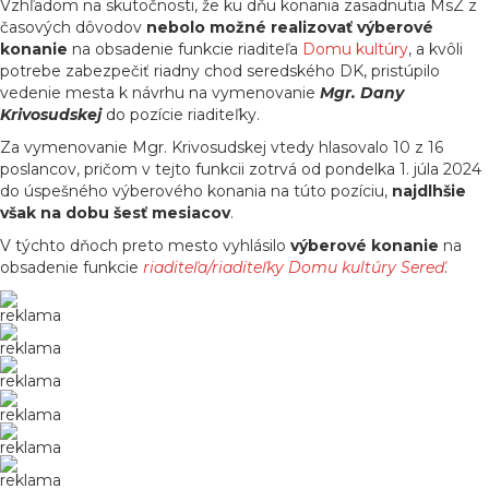
Vzhľadom na skutočnosti, že ku dňu konania zasadnutia MsZ z
časových dôvodov
nebolo možné realizovať výberové
konanie
na obsadenie funkcie riaditeľa
Domu kultúry
, a kvôli
potrebe zabezpečiť riadny chod seredského DK, pristúpilo
vedenie mesta k návrhu na vymenovanie
Mgr. Dany
Krivosudskej
do pozície riaditeľky.
Za vymenovanie Mgr. Krivosudskej vtedy hlasovalo 10 z 16
poslancov, pričom v tejto funkcii zotrvá od pondelka 1. júla 2024
do úspešného výberového konania na túto pozíciu,
najdlhšie
však na dobu šesť mesiacov
.
V týchto dňoch preto mesto vyhlásilo
výberové konanie
na
obsadenie funkcie
riaditeľa/riaditeľky Domu kultúry Sereď
.
reklama
reklama
reklama
reklama
reklama
reklama