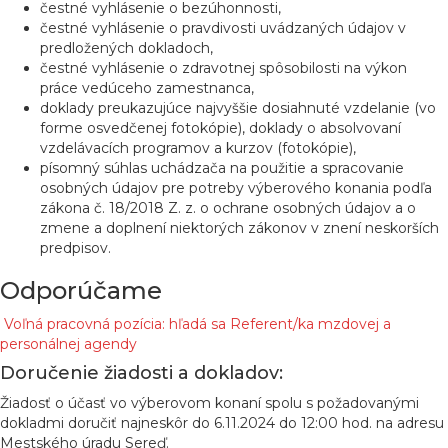
čestné vyhlásenie o bezúhonnosti,
čestné vyhlásenie o pravdivosti uvádzaných údajov v
predložených dokladoch,
čestné vyhlásenie o zdravotnej spôsobilosti na výkon
práce vedúceho zamestnanca,
doklady preukazujúce najvyššie dosiahnuté vzdelanie (vo
forme osvedčenej fotokópie), doklady o absolvovaní
vzdelávacích programov a kurzov (fotokópie),
písomný súhlas uchádzača na použitie a spracovanie
osobných údajov pre potreby výberového konania podľa
zákona č. 18/2018 Z. z. o ochrane osobných údajov a o
zmene a doplnení niektorých zákonov v znení neskorších
predpisov.
Odporúčame
Voľná pracovná pozícia: hľadá sa Referent/ka mzdovej a
personálnej agendy
Doručenie žiadosti a dokladov:
Žiadosť o účasť vo výberovom konaní spolu s požadovanými
dokladmi doručiť najneskôr do 6.11.2024 do 12:00 hod. na adresu
Mestského úradu Sereď.