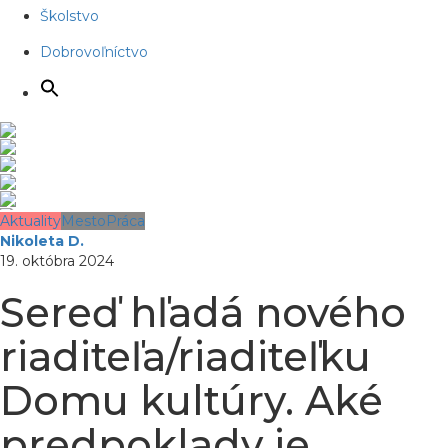
Školstvo
Dobrovoľníctvo
Aktuality
Mesto
Práca
Nikoleta D.
19. októbra 2024
Sereď hľadá nového
riaditeľa/riaditeľku
Domu kultúry. Aké
predpoklady je