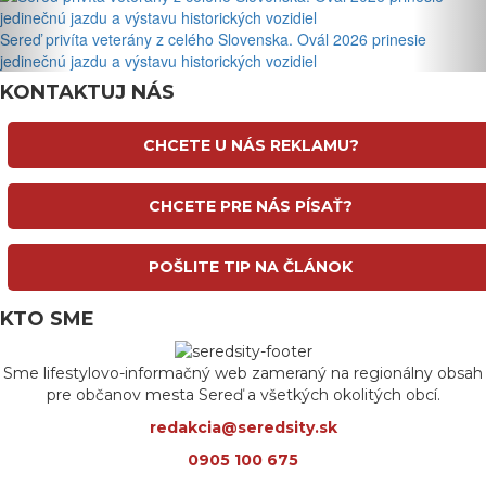
Sereď privíta veterány z celého Slovenska. Ovál 2026 prinesie
jedinečnú jazdu a výstavu historických vozidiel
KONTAKTUJ NÁS
CHCETE U NÁS REKLAMU?
CHCETE PRE NÁS PÍSAŤ?
POŠLITE TIP NA ČLÁNOK
KTO SME
Sme lifestylovo-informačný web zameraný na regionálny obsah
pre občanov mesta Sereď a všetkých okolitých obcí.
redakcia@seredsity.sk
0905 100 675