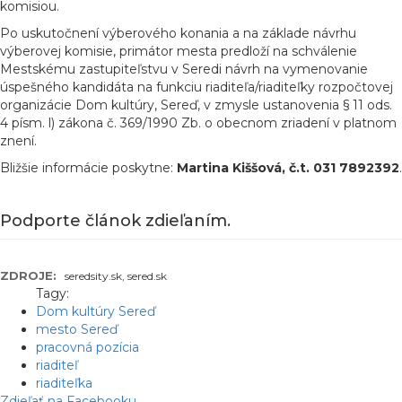
komisiou.
Po uskutočnení výberového konania a na základe návrhu
výberovej komisie, primátor mesta predloží na schválenie
Mestskému zastupiteľstvu v Seredi návrh na vymenovanie
úspešného kandidáta na funkciu riaditeľa/riaditeľky rozpočtovej
organizácie Dom kultúry, Sereď, v zmysle ustanovenia § 11 ods.
4 písm. l) zákona č. 369/1990 Zb. o obecnom zriadení v platnom
znení.
Bližšie informácie poskytne:
Martina Kiššová, č.t. 031 7892392
.
Podporte článok zdieľaním.
ZDROJE:
seredsity.sk, sered.sk
Tagy:
Dom kultúry Sereď
mesto Sereď
pracovná pozícia
riaditeľ
riaditeľka
Zdieľať na Facebooku