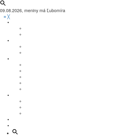
09.08.2026, meniny má
Ľubomíra
≡
╳
Zaujímavosti
Tváre Mesta
Vedeli ste?
Mesto
Infoservis
Práca
Šport
Futbal
Basketbal
Florbal
Hádzaná
Iné športy
Kultúra
Dom kultúry program
Podujatia
Kino Nova program
Školstvo
Dobrovoľníctvo