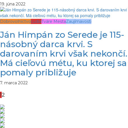
19. júna 2022
Dobrovoľníctvo
Ľudia
Tváre Mesta
Zaujímavosti
Ján Himpán zo Serede je 115-
násobný darca krvi. S
darovaním krvi však nekončí.
Má cieľovú métu, ku ktorej sa
pomaly približuje
7. marca 2022
1
2