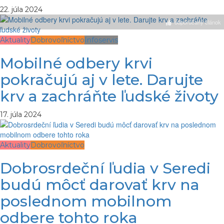
22. júla 2024
odporúčaný článok
Aktuality
Dobrovoľníctvo
Infoservis
Mobilné odbery krvi
pokračujú aj v lete. Darujte
krv a zachráňte ľudské životy
17. júla 2024
Aktuality
Dobrovoľníctvo
Dobrosrdeční ľudia v Seredi
budú môcť darovať krv na
poslednom mobilnom
odbere tohto roka