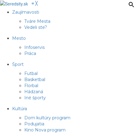
≡
╳
Zaujímavosti
Tváre Mesta
Vedeli ste?
Mesto
Infoservis
Práca
Šport
Futbal
Basketbal
Florbal
Hádzaná
Iné športy
Kultúra
Dom kultúry program
Podujatia
Kino Nova program