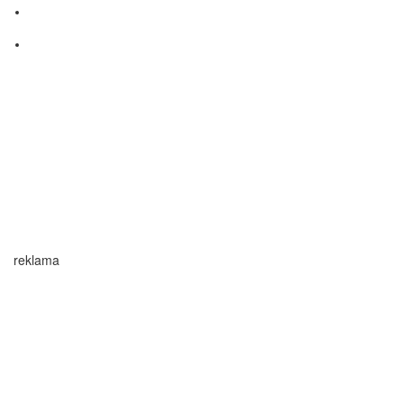
Školstvo
Dobrovoľníctvo
DHL
reklama