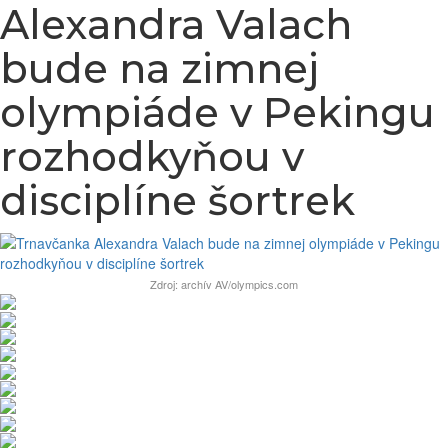
Alexandra Valach
bude na zimnej
olympiáde v Pekingu
rozhodkyňou v
disciplíne šortrek
Zdroj: archív AV/olympics.com