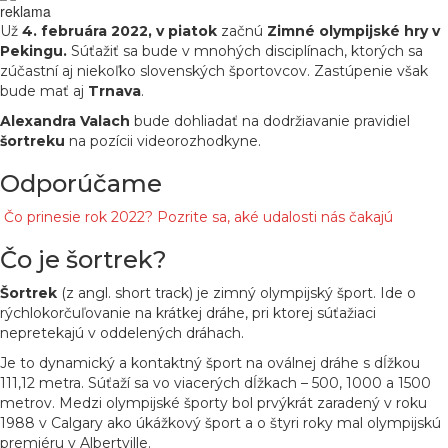
reklama
Už
4. februára 2022, v piatok
začnú
Zimné
olympijské
hry
v
Pekingu.
Súťažiť sa bude v mnohých disciplínach, ktorých sa
zúčastní aj niekoľko slovenských športovcov. Zastúpenie však
bude mať aj
Trnava
.
Alexandra
Valach
bude dohliadať na dodržiavanie pravidiel
šortreku
na pozícii videorozhodkyne.
Odporúčame
Čo prinesie rok 2022? Pozrite sa, aké udalosti nás čakajú
Čo je šortrek?
Šortrek
(z angl. short track) je zimný olympijský šport. Ide o
rýchlokorčuľovanie na krátkej dráhe, pri ktorej súťažiaci
nepretekajú v oddelených dráhach.
Je to dynamický a kontaktný šport na oválnej dráhe s dĺžkou
111,12 metra. Súťaží sa vo viacerých dĺžkach – 500, 1000 a 1500
metrov. Medzi olympijské športy bol prvýkrát zaradený v roku
1988 v Calgary ako úkážkový šport a o štyri roky mal olympijskú
premiéru v Albertville.