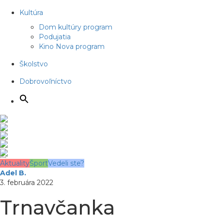
Kultúra
Dom kultúry program
Podujatia
Kino Nova program
Školstvo
Dobrovoľníctvo
Aktuality
Šport
Vedeli ste?
Adel B.
3. februára 2022
Trnavčanka