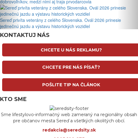
dobrovoľníkov, medzi nimi aj traja prvodarcovia
Sereď privíta veterány z celého Slovenska. Ovál 2026 prinesie
jedinečnú jazdu a výstavu historických vozidiel
KONTAKTUJ NÁS
CHCETE U NÁS REKLAMU?
CHCETE PRE NÁS PÍSAŤ?
POŠLITE TIP NA ČLÁNOK
KTO SME
Sme lifestylovo-informačný web zameraný na regionálny obsah
pre občanov mesta Sereď a všetkých okolitých obcí.
redakcia@seredsity.sk