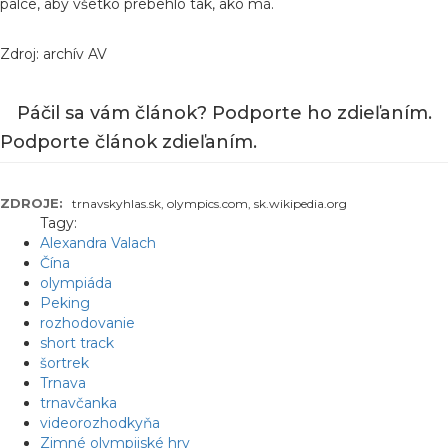
palce, aby všetko prebehlo tak, ako má.
Zdroj: archív AV
Páčil sa vám článok? Podporte ho zdieľaním.
Podporte článok zdieľaním.
ZDROJE:
trnavskyhlas.sk, olympics.com, sk.wikipedia.org
Tagy:
Alexandra Valach
Čína
olympiáda
Peking
rozhodovanie
short track
šortrek
Trnava
trnavčanka
videorozhodkyňa
Zimné olympijské hry