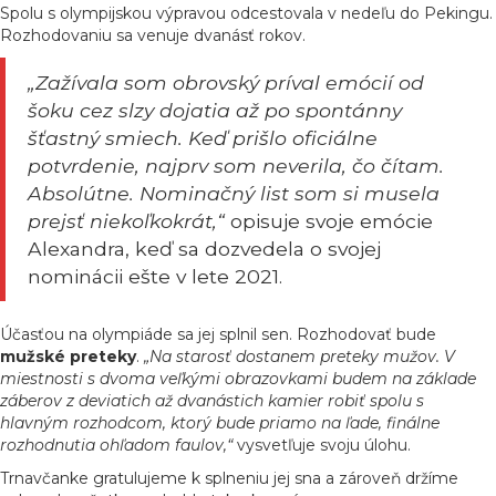
Spolu s olympijskou výpravou odcestovala v nedeľu do Pekingu.
Rozhodovaniu sa venuje dvanásť rokov.
„Zažívala som obrovský príval emócií od
šoku cez slzy dojatia až po spontánny
šťastný smiech. Keď prišlo oficiálne
potvrdenie, najprv som neverila, čo čítam.
Absolútne. Nominačný list som si musela
prejsť niekoľkokrát,“
opisuje svoje emócie
Alexandra, keď sa dozvedela o svojej
nominácii ešte v lete 2021.
Účasťou na olympiáde sa jej splnil sen. Rozhodovať bude
mužské
preteky
.
„Na starosť dostanem preteky mužov. V
miestnosti s dvoma veľkými obrazovkami budem na základe
záberov z deviatich až dvanástich kamier robiť spolu s
hlavným rozhodcom, ktorý bude priamo na ľade, finálne
rozhodnutia ohľadom faulov,“
vysvetľuje svoju úlohu.
Trnavčanke gratulujeme k splneniu jej sna a zároveň držíme