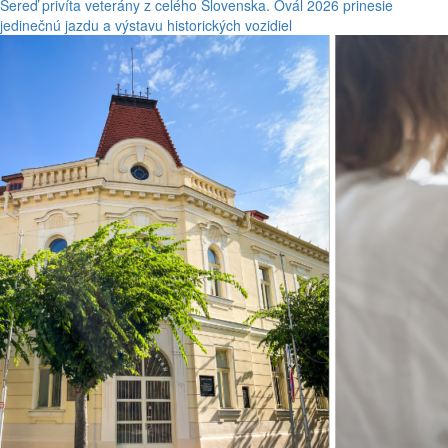
Sereď privíta veterány z celého Slovenska. Ovál 2026 prinesie
jedinečnú jazdu a výstavu historických vozidiel