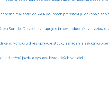
dherné realizácie od R&A doumach predstavujú dokonalé spojeni
imátora Serede. Do volieb vstupuje s tímom odborníkov a víziou o
edského Fonguru dnes opravuje stovky zariadení a zákazníci oceňu
ie jedinečnú jazdu a výstavu historických vozidiel