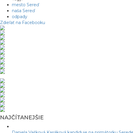
mesto Sereď
naša Sereď
odpady
Zdieľať na Facebooku
NAJČÍTANEJŠIE
Daniela Vašková Kasáková kandiduje na primátorku Serede