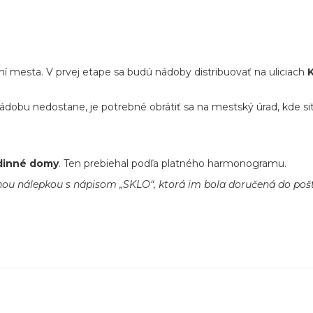
mí mesta.
V prvej etape sa bud
ú nádoby distribuova
ť na uliciach
ádobu nedostane, je potrebné obráti
ť sa na mestsk
ý úrad, kde si
dinn
é domy
. Ten
prebiehal
podľa platn
ého harmonogramu
.
lenou nálepkou s nápisom
„SKLO“, ktor
á im bola doru
čen
á do po
š