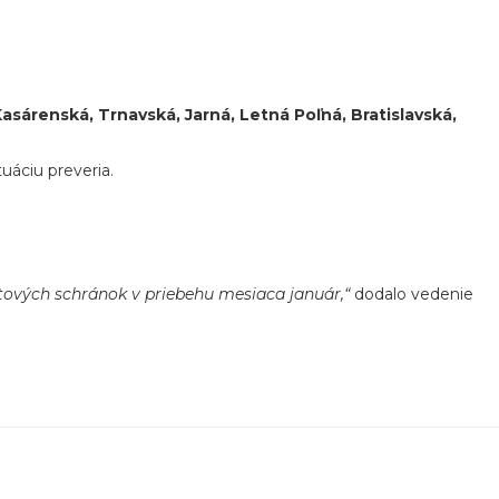
Kas
árenská, Trnavská, Jarná, Letná Po
ľn
á, Bratislavská,
tuáciu preveria.
tov
ých schránok v priebehu mesiaca január
‚“
dodalo vedenie