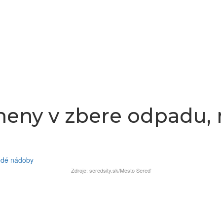
meny v zbere odpadu,
Zdroje: seredsity.sk/Mesto Sereď