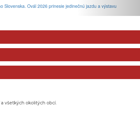
ho Slovenska. Ovál 2026 prinesie jedinečnú jazdu a výstavu
 všetkých okolitých obcí.