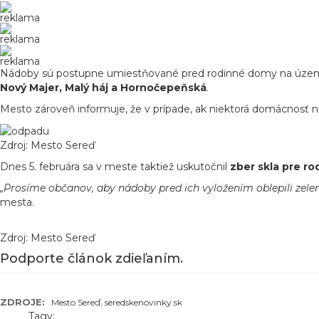
reklama
reklama
reklama
Nádoby sú postupne umiest
ňovan
é pred rodinné domy na úze
Nový Majer, Malý háj a
Horno
čepeňsk
á
.
Mesto zárove
ň informuje, že v pr
ípade, ak niektorá domácnos
ť n
Zdroj: Mesto Sereď
Dnes
5. febru
ára sa v meste taktiež uskuto
čnil
zber skla pre ro
„
Pros
íme ob
čanov, aby n
ádoby pred ich vylo
žen
ím oblepili ze
mesta.
Zdroj: Mesto Sereď
Podporte článok zdieľaním.
ZDROJE:
Mesto Sereď, seredskenovinky.sk
Tagy: