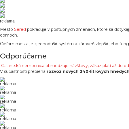
reklama
Mesto
Sere
ď
pokračuje v postupných zmenách, ktoré sa dotýkajú
domoch.
Cie
ľom mesta je zjednodušiť syst
ém a zárove
ň zlepšiť jeho fung
Odporúčame
Galantská nemocnica obmedzuje návštevy, zákaz platí až do od
V súčastnosti
prebieha
rozvoz nov
ých 240-litrových hnedýc
reklama
reklama
reklama
reklama
reklama
reklama