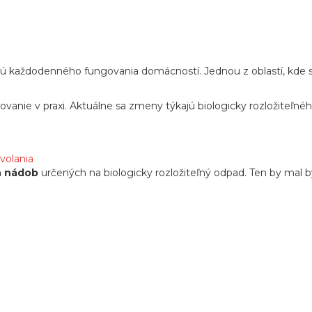
 každodenného fungovania domácností. Jednou z oblastí, kde sa 
ovanie v praxi. Aktu
álne sa zmeny týkajú biologicky rozlo
žiteľn
éh
volania
h nádob
ur
čen
ých na biologicky rozlo
žiteľn
ý odpad. Ten by mal b