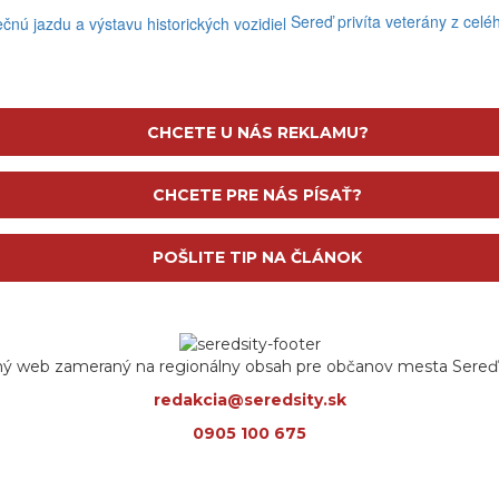
Sereď privíta veterány z celé
CHCETE U NÁS REKLAMU?
CHCETE PRE NÁS PÍSAŤ?
POŠLITE TIP NA ČLÁNOK
ný web zameraný na regionálny obsah pre občanov mesta Sereď a
redakcia@seredsity.sk
0905 100 675