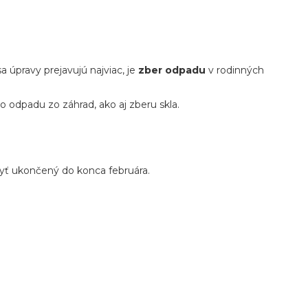
úpravy prejavujú najviac, je
zber odpadu
v rodinných
o odpadu zo záhrad, ako aj zberu skla.
yť ukončený do konca februára.