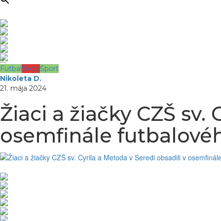
Futbal
Školy
Šport
Nikoleta D.
21. mája 2024
Žiaci a žiačky CZŠ sv. 
osemfinále futbalovéh