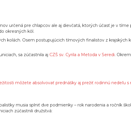
ov určená pre chlapcov ale aj dievčatá, ktorých účasť je v tíme 
 do okresných kôl.
ých kolách. Osem postupujúcich tímových finalistov z krajských k
niciach, sa zúčastnila aj
CZŠ sv. Cyrila a Metoda v Seredi
. Okrem
ríležitosti môžete absolvovať prednášky aj prežiť rodinnú nedeľu s
utbalistky musia splniť dve podmienky – rok narodenia a ročník škol
ciach zúčastnili družstvá: