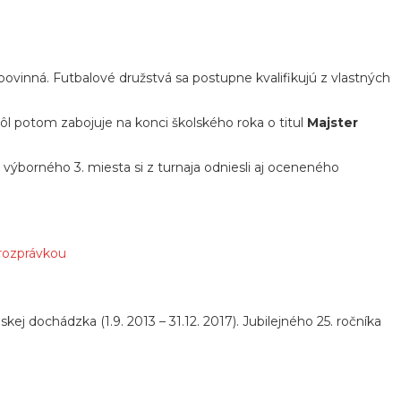
povinná. Futbalové družstvá sa postupne kvalifikujú z vlastných
ôl potom zabojuje na konci školského roka o titul
Majster
 výborného 3. miesta si z turnaja odniesli aj oceneného
 rozprávkou
skej dochádzka (1.9. 2013 – 31.12. 2017). Jubilejného 25. ročníka