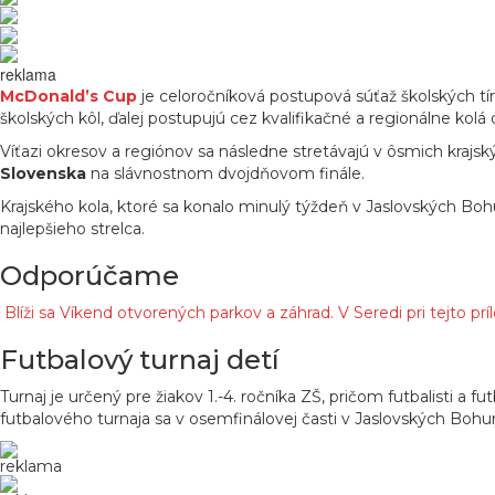
reklama
McDonald’s Cup
je celoročníková postupová súťaž školských tím
školských kôl, ďalej postupujú cez kvalifikačné a regionálne kolá
Víťazi okresov a regiónov sa následne stretávajú v ôsmich krajsk
Slovenska
na slávnostnom dvojdňovom finále.
Krajského kola, ktoré sa konalo minulý týždeň v Jaslovských Bohu
najlepšieho strelca.
Odporúčame
Blíži sa Víkend otvorených parkov a záhrad. V Seredi pri tejto p
Futbalový turnaj detí
Turnaj je určený pre žiakov 1.-4. ročníka ZŠ, pričom futbalisti a f
futbalového turnaja sa v osemfinálovej časti v Jaslovských Bohuni
reklama