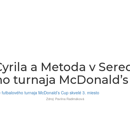
Cyrila a Metoda v Sered
o turnaja McDonald’s 
Zdroj: Pavlína Radimáková