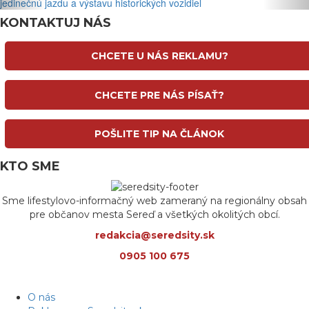
jedinečnú jazdu a výstavu historických vozidiel
KONTAKTUJ NÁS
CHCETE U NÁS REKLAMU?
CHCETE PRE NÁS PÍSAŤ?
POŠLITE TIP NA ČLÁNOK
KTO SME
Sme lifestylovo-informačný web zameraný na regionálny obsah
pre občanov mesta Sereď a všetkých okolitých obcí.
redakcia@seredsity.sk
0905 100 675
O nás