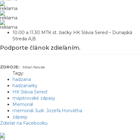
reklama
reklama
reklama
10.00 a 11.30 MTK st. žiačky HK Slávia Sereď – Dunajská
Streda A,B.
Podporte článok zdieľaním.
ZDROJE:
Milan Novák
Tagy:
hadzana
hadzanarky
HK Slávia Sereď
majstrovské zápasy
Memoriál
memoriál Judr. Jozefa Horvátha
zápasy
Zdieľať na Facebooku