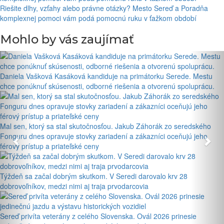
Riešite dlhy, vzťahy alebo právne otázky? Mesto Sereď a Poradňa
komplexnej pomoci vám podá pomocnú ruku v ťažkom období
Mohlo by vás zaujímať
Daniela Vašková Kasáková kandiduje na primátorku Serede. Mestu
chce ponúknuť skúsenosti, odborné riešenia a otvorenú spoluprácu.
Mal sen, ktorý sa stal skutočnosťou. Jakub Záhorák zo seredského
Fonguru dnes opravuje stovky zariadení a zákazníci oceňujú jeho
férový prístup a priateľské ceny
Týždeň sa začal dobrým skutkom. V Seredi darovalo krv 28
dobrovoľníkov, medzi nimi aj traja prvodarcovia
Sereď privíta veterány z celého Slovenska. Ovál 2026 prinesie