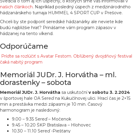
Svedčia o tom aj ich úspechy, o ktorých sme vás informovali v
našich článkoch
. Napríklad posledný úspech z medzinárodného
hádzanárskeho turnaja HUMMEL 4 SPORT CUP v Prešove.
Chceli by ste podporiť seredské hádzanárky ale neviete kde
budú najbližšie hrať? Prinášame vám program zápasov v
hádzanej na tento víkend.
Odporúčame
Príďte sa rozlúčiť s Avatar Festom. Obľúbený dvojdňový festival
čaká nabitý program
Memoriál JUDr. J. Horvátha – ml.
dorastenky – sobota
Memoriál JUDr. J. Horvátha
sa uskutoční
v sobotu 3. 2.2024
v športovej hale OA Sereď na Kukučínovej ulici. Hrací čas je 2×15
min a prestávka medzi zápasmi je 10 min. Časový
harmonogram je nasledovný:
9.00 – 9.35 Sereď – Močenok
9.45 – 10.20 ŠKP Bratislava – Hlohovec
10.30 – 11.10 Sereď -Piešťany