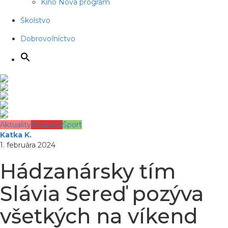
Kino Nova program
Školstvo
Dobrovoľníctvo
Aktuality
Hádzaná
Šport
Katka K.
1. februára 2024
Hádzanársky tím
Slávia Sereď pozýva
všetkých na víkend