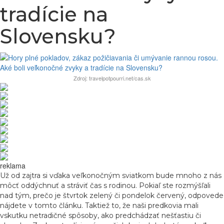
tradície na
Slovensku?
Zdroj: travelpotpourri.net/cas.sk
reklama
Už od zajtra si vďaka veľkonočným sviatkom bude mnoho z nás
môcť oddýchnuť a stráviť čas s rodinou. Pokiaľ ste rozmýšľali
nad tým, prečo je štvrtok zelený či pondelok červený, odpovede
nájdete v tomto článku. Taktiež to, že naši predkovia mali
vskutku netradičné spôsoby, ako predchádzať nešťastiu či