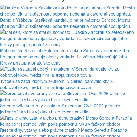
Daniela Vašková Kasáková kandiduje na primátorku Serede. Mestu
chce ponúknuť skúsenosti, odborné riešenia a otvorenú spoluprácu.
Mal sen, ktorý sa stal skutočnosťou. Jakub Záhorák zo seredského
Fonguru dnes opravuje stovky zariadení a zákazníci oceňujú jeho
férový prístup a priateľské ceny
Týždeň sa začal dobrým skutkom. V Seredi darovalo krv 28
dobrovoľníkov, medzi nimi aj traja prvodarcovia
Sereď privíta veterány z celého Slovenska. Ovál 2026 prinesie
jedinečnú jazdu a výstavu historických vozidiel
Riešite dlhy, vzťahy alebo právne otázky? Mesto Sereď a Poradňa
komplexnej pomoci vám podá pomocnú ruku v ťažkom období