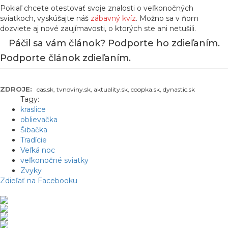
Pokiaľ chcete otestovať svoje znalosti o veľkonočných
sviatkoch, vyskúšajte náš
zábavný kvíz
. Možno sa v ňom
dozviete aj nové zaujímavosti, o ktorých ste ani netušili.
Páčil sa vám článok? Podporte ho zdieľaním.
Podporte článok zdieľaním.
ZDROJE:
cas.sk, tvnoviny.sk, aktuality.sk, coopka.sk, dynastic.sk
Tagy:
kraslice
oblievačka
Šibačka
Tradície
Veľká noc
veľkonočné sviatky
Zvyky
Zdieľať na Facebooku