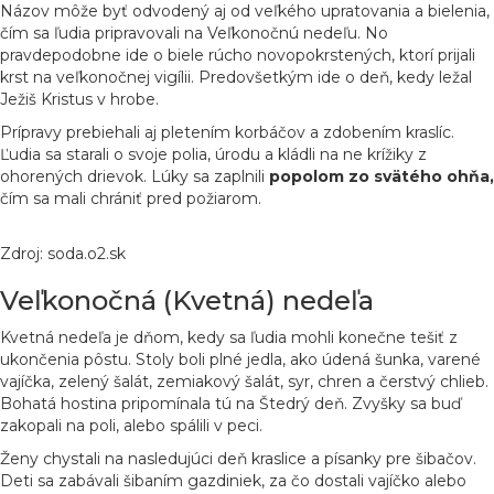
Názov môže byť odvodený aj od veľkého upratovania a bielenia,
čím sa ľudia pripravovali na Veľkonočnú nedeľu. No
pravdepodobne ide o biele rúcho novopokrstených, ktorí prijali
krst na veľkonočnej vigílii. Predovšetkým ide o deň, kedy ležal
Ježiš Kristus v hrobe.
Prípravy prebiehali aj pletením korbáčov a zdobením kraslíc.
Ľudia sa starali o svoje polia, úrodu a kládli na ne krížiky z
ohorených drievok. Lúky sa zaplnili
popolom zo svätého ohňa,
čím sa mali chrániť pred požiarom.
Zdroj: soda.o2.sk
Veľkonočná (Kvetná) nedeľa
Kvetná nedeľa je dňom, kedy sa ľudia mohli konečne tešiť z
ukončenia pôstu. Stoly boli plné jedla, ako údená šunka, varené
vajíčka, zelený šalát, zemiakový šalát, syr, chren a čerstvý chlieb.
Bohatá hostina pripomínala tú na Štedrý deň. Zvyšky sa buď
zakopali na poli, alebo spálili v peci.
Ženy chystali na nasledujúci deň kraslice a písanky pre šibačov.
Deti sa zabávali šibaním gazdiniek, za čo dostali vajíčko alebo