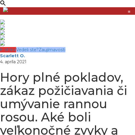
≡
História
Vedeli ste?
Zaujímavosti
Scarlett O.
4. apríla 2021
Hory plné pokladov,
zákaz požičiavania či
umývanie rannou
rosou. Aké boli
veľkonočné zvyky a