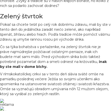
chorobe. Zvyky a tradície sú v našich krajoch bohaté, no koľko z
nich sa podarilo zachovať dodnes?
Zelený štvrtok
Pokiaľ sa chcete tešiť po celý rok dobrému zdraviu, mali by ste v
tento deň do jedálnička zaradiť niečo zelené, ako napríklad
špenát, žihľavu alebo hrach. Podľa tradície môže pomôcť vášmu
zdraviu aj umytie rannou rosou pri východe slnka.
Čo sa týka bohatstva v peňaženke, na zelený štvrtok nie je
práve najmúdrejšie požičiavať ostatným peniaze, inak ich
budete mať sami málo. Pred východom slnka bolo taktiež
potrebné pozametať dom a smeti odniesť na križovatku,
inak
by ste mali v dome blchy.
V rímskokatolíckej cirkvi sa v tento deň slávia sväté omše na
pamiatku poslednej večere Ježiša so svojimi učeníkmi ako
spomienka na ustanovenie sviatosti oltárnej i sviatosti kňazstva.
Omše sa vyznačujú obradom umývania nôh 12 mužom olejom,
ktorý sa vyrábal zo zelených rastlín.
reklama