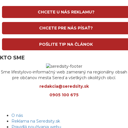
CHCETE U NÁS REKLAMU?
CHCETE PRE NÁS PÍSAŤ?
POŠLITE TIP NA ČLÁNOK
KTO SME
Sme lifestylovo-informačný web zameraný na regionálny obsah
pre občanov mesta Sereď a všetkých okolitých obcí.
redakcia@seredsity.sk
0905 100 675
O nás
Reklama na Seredsity.sk
Pravidlá používania webu