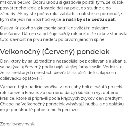
makové pečivo. Dobrú úrodu si gazdovia poistili tým, že kúsok
posväteného jedla z kostola dali na pole, do studne a do
záhrady. Ak by ste počas roka zablúdili, mali ste si spomenúť, s
kým ste jedli na Boží hod vajce
a našli by ste cestu späť.
Oslava Kristovho vzkriesenia patrí k najväčším oslavám
kresťanov. Dátum sa odlišuje každý rok preto, že cirkev stanovila
túto slávnosť na prvú nedeľu po prvom jarnom splne.
Veľkonočný (Červený) pondelok
Deň, ktorý by sa už tradične nezaobišiel bez oblievania a šibania,
sa nazýva aj červený podľa najčastejšej farby kraslíc. Vedeli ste,
že na niektorých miestach dievčatá na ďalší deň chlapcom
oblievačku opätovali?
Význam tejto tradície spočíva v tom, aby boli dievčatá po celý
rok zdravé a krásne. Za odmenu darujú šibačom vyzdobené
kraslice, ktoré si pripravili podľa krajových zvykov deň predtým.
Chlapci na Veľkonočný pondelok vyhrávajú hudbu a na oplátku
im je ponúknuté pohostenie či peniaze.
Zdroj: tvnoviny.sk