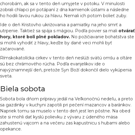
chorobám, ak sa v tento deň umyjete v potoku. V minulosti
zobrali chlapci pri potápaní z dna kamienok ústami a následne
ho hodili ľavou rukou za hlavu. Nemali ich potom bolieť zuby.
Ide o deň Kristovho ukrižovania a pamiatky na jeho smrť a
utrpenie. Taktiež sa spája s mágiou. Podľa povier sa mali
otvárať
hory, ktoré boli plné pokladov.
No požičiavanie bohatstva ste
si mohli vyhodiť z hlavy, keďže by dané veci mohli byť
začarované.
Rímskokatolícka cirkev v tento deň neslúži svätú omšu a oltáre
sú bez chrámového rúcha. Podľa evanjelikov ide o
najvýznamnejší deň, pretože Syn Boží dokončil dielo vykúpenia
sveta.
Biela sobota
Sobota bola dňom prípravy jedál na Veľkonočnú nedeľu, a preto
sa gazdinky v kuchyni zapotili pri pečení mazancov a baránkov.
Napriek tomu sa muselo v tento deň jesť len pôstne. Na obed
ste si mohli dať kyslú polievku z vývaru z údeného mäsa
zahustenú vajcom a na večeru zas kapustnicu s hubami alebo
opekance.