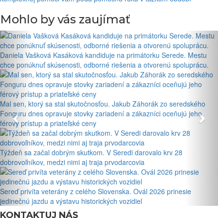
Mohlo by vás zaujímať
Daniela Vašková Kasáková kandiduje na primátorku Serede. Mestu
chce ponúknuť skúsenosti, odborné riešenia a otvorenú spoluprácu.
Mal sen, ktorý sa stal skutočnosťou. Jakub Záhorák zo seredského
Fonguru dnes opravuje stovky zariadení a zákazníci oceňujú jeho
férový prístup a priateľské ceny
Týždeň sa začal dobrým skutkom. V Seredi darovalo krv 28
dobrovoľníkov, medzi nimi aj traja prvodarcovia
Sereď privíta veterány z celého Slovenska. Ovál 2026 prinesie
jedinečnú jazdu a výstavu historických vozidiel
KONTAKTUJ NÁS